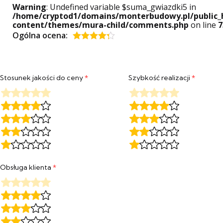
Warning
: Undefined variable $suma_gwiazdki5 in
/home/cryptod1/domains/monterbudowy.pl/public_
content/themes/mura-child/comments.php
on line
7
Ogólna ocena:
Oceniony
4.2
na 5.
Stosunek jakości do ceny
*
Szybkość realizacji
*
Obsługa klienta
*