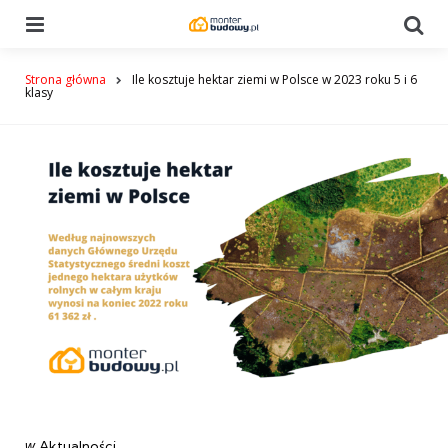
Menu
Se
Strona główna
Ile kosztuje hektar ziemi w Polsce w 2023 roku 5 i 6
klasy
Categories
post
w
Aktualności