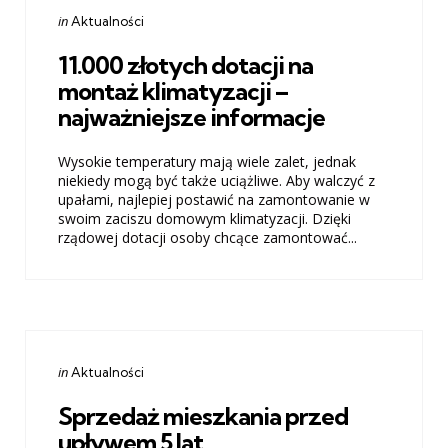
Categories
Posted
in
Aktualności
in
11.000 złotych dotacji na
montaż klimatyzacji –
najważniejsze informacje
Wysokie temperatury mają wiele zalet, jednak
niekiedy mogą być także uciążliwe. Aby walczyć z
upałami, najlepiej postawić na zamontowanie w
swoim zaciszu domowym klimatyzacji. Dzięki
rządowej dotacji osoby chcące zamontować...
Categories
Posted
in
Aktualności
in
Sprzedaż mieszkania przed
upływem 5 lat