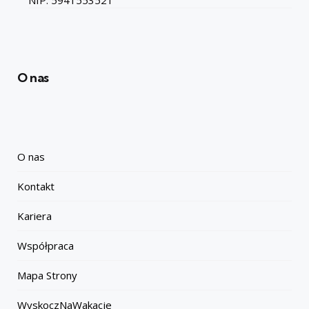
NIP: 5941553521
O nas
O nas
Kontakt
Kariera
Współpraca
Mapa Strony
WyskoczNaWakacje