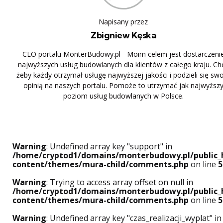
Napisany przez
Zbigniew Kęska
CEO portalu MonterBudowy.pl - Moim celem jest dostarczeni
najwyższych usług budowlanych dla klientów z całego kraju. Ch
żeby każdy otrzymał usługę najwyższej jakości i podzieli się sw
opinią na naszych portalu. Pomoże to utrzymać jak najwyższ
poziom usług budowlanych w Polsce.
Warning
: Undefined array key "support" in
/home/cryptod1/domains/monterbudowy.pl/public_
content/themes/mura-child/comments.php
on line
5
Warning
: Trying to access array offset on null in
/home/cryptod1/domains/monterbudowy.pl/public_
content/themes/mura-child/comments.php
on line
5
Warning
: Undefined array key "czas_realizacji_wyplat" in