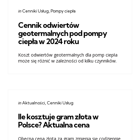
Categories
Posted
in
Cenniki Usług
Pompy ciepła
in
Cennik odwiertów
geotermalnych pod pompy
ciepła w 2024 roku
Koszt odwiertów geotermalnych dla pomp ciepła
może się różnić w zależności od kilku czynników.
Categories
Posted
in
Aktualności
Cenniki Usług
in
Ile kosztuje gram złota w
Polsce? Aktualna cena
Obecna cena złota za gram zmienia się codziennie