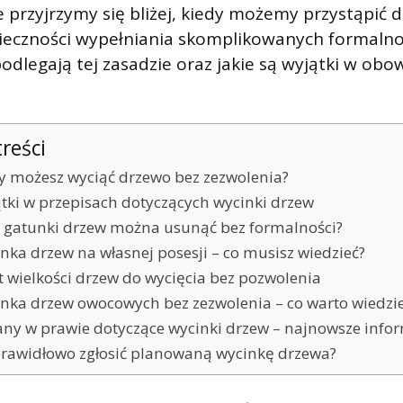
 przyjrzymy się bliżej, kiedy możemy przystąpić 
eczności wypełniania skomplikowanych formalnoś
odlegają tej zasadzie oraz jakie są wyjątki w obo
treści
y możesz wyciąć drzewo bez zezwolenia?
tki w przepisach dotyczących wycinki drzew
e gatunki drzew można usunąć bez formalności?
nka drzew na własnej posesji – co musisz wiedzieć?
t wielkości drzew do wycięcia bez pozwolenia
nka drzew owocowych bez zezwolenia – co warto wiedzi
ny w prawie dotyczące wycinki drzew – najnowsze info
prawidłowo zgłosić planowaną wycinkę drzewa?