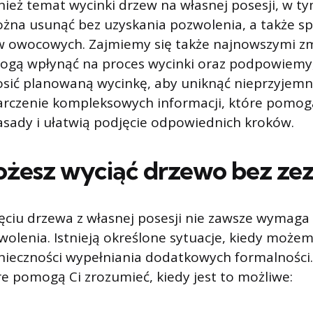
eż temat wycinki drzew na własnej posesji, w tym
żna usunąć bez uzyskania pozwolenia, a także sp
w owocowych. Zajmiemy się także najnowszymi z
mogą wpłynąć na proces wycinki oraz podpowiemy,
osić planowaną wycinkę, aby uniknąć nieprzyjemn
tarczenie kompleksowych informacji, które pomog
sady i ułatwią podjęcie odpowiednich kroków.
żesz wyciąć drzewo bez ze
ęciu drzewa z własnej posesji nie zawsze wymaga
olenia. Istnieją określone sytuacje, kiedy możem
onieczności wypełniania dodatkowych formalności
re pomogą Ci zrozumieć, kiedy jest to możliwe: