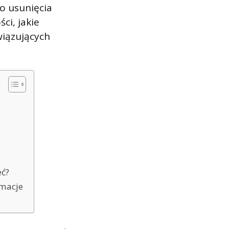
do usunięcia
ci, jakie
wiązujących
eć?
rmacje