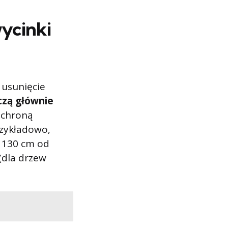
ycinki
 usunięcie
czą głównie
 ochroną
rzykładowo,
i 130 cm od
(dla drzew