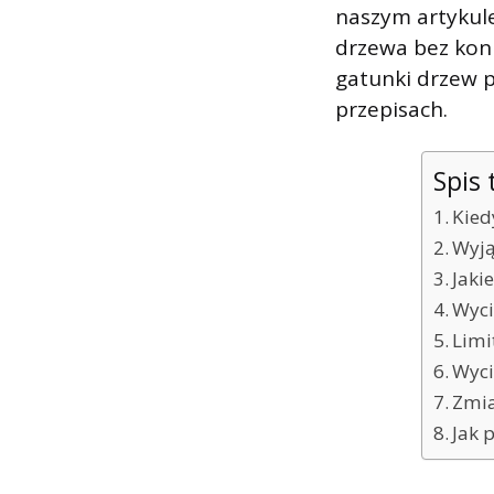
naszym artykule
drzewa bez koni
gatunki drzew p
przepisach.
Spis 
Kied
Wyją
Jaki
Wyci
Limi
Wyci
Zmia
Jak 