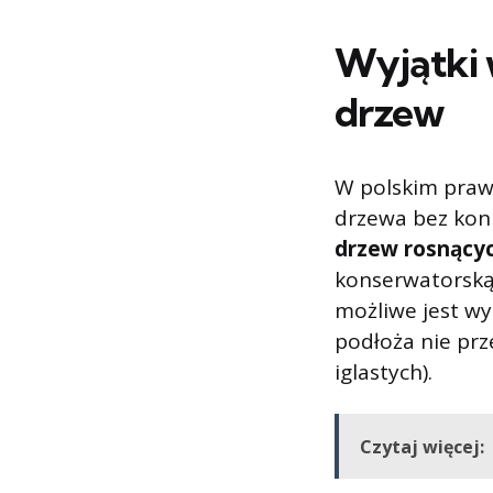
Wyjątki 
drzew
W polskim prawi
drzewa bez koni
drzew rosnący
konserwatorską 
możliwe jest wy
podłoża nie prz
iglastych).
Czytaj więcej: