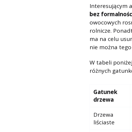
Interesującym a
bez formalnośc
owocowych rosn
rolnicze. Ponad
ma na celu usun
nie można tego 
W tabeli poniż
różnych gatunk
Gatunek
drzewa
Drzewa
liściaste