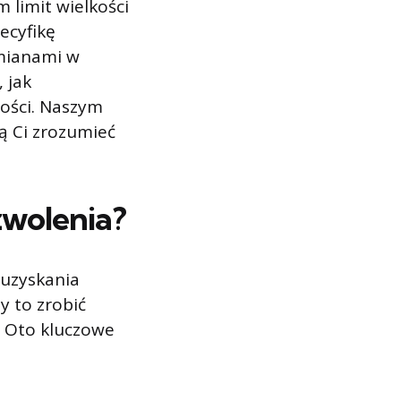
 limit wielkości
ecyfikę
mianami w
 jak
ości. Naszym
ą Ci zrozumieć
zwolenia?
 uzyskania
y to zrobić
. Oto kluczowe