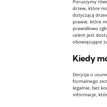
Poruszymy równi
drzew, które mo
dotyczącą drze
prawie, które 
prawidłowo zgł
celem jest dos
obowiązujące za
Kiedy mo
Decyzja o usuni
formalnego zezw
legalnie, bez k
informacje, któ