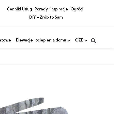
Cenniki Usług
Porady i Inspiracje
Ogród
DIY – Zrób to Sam
Search
etowe
Elewacje i ocieplenia domu
OZE