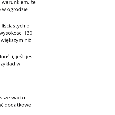
d warunkiem, że
b w ogrodzie
liściastych o
wysokości 130
 większym niż
ści, jeśli jest
rzykład w
awsze warto
zać dodatkowe