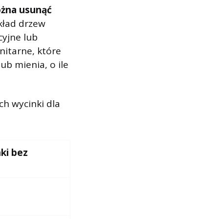
ożna usunąć
ykład drzew
yjne lub
nitarne, które
ub mienia, o ile
h wycinki dla
ki bez