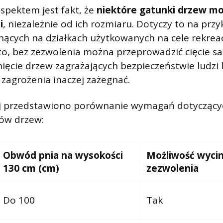
spektem jest fakt, że
niektóre gatunki drzew m
i
, niezależnie od ich rozmiaru. Dotyczy to na prz
ących na działkach użytkowanych na cele rekreac
to, bez zezwolenia można przeprowadzić cięcie sa
ięcie drzew zagrażających bezpieczeństwie ludzi l
zagrożenia inaczej zażegnać.
ej przedstawiono porównanie wymagań dotyczącyc
ów drzew:
Obwód pnia na wysokości
Możliwość wycin
130 cm (cm)
zezwolenia
Do 100
Tak