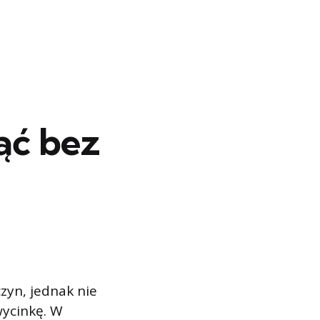
ąć bez
zyn, jednak nie
wycinkę. W