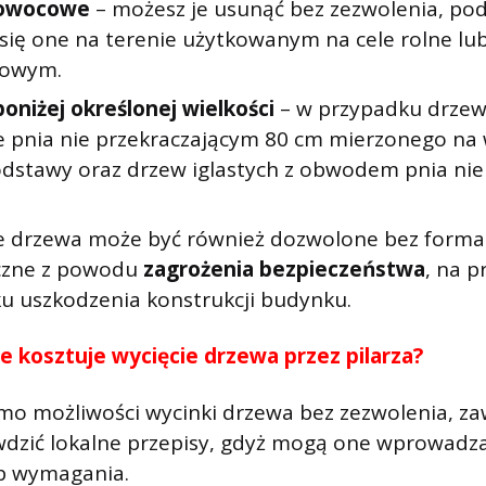
owocowe
– możesz je usunąć bez zezwolenia, po
 się one na terenie użytkowanym na cele rolne lu
owym.
oniżej określonej wielkości
– w przypadku drzew 
 pnia nie przekraczającym 80 cm mierzonego na 
dstawy oraz drzew iglastych z obwodem pnia nie
e drzewa może być również dozwolone bez formalno
czne z powodu
zagrożenia bezpieczeństwa
, na p
u uszkodzenia konstrukcji budynku.
le kosztuje wycięcie drzewa przez pilarza?
mo możliwości wycinki drzewa bez zezwolenia, z
wdzić lokalne przepisy, gdyż mogą one wprowad
ub wymagania.