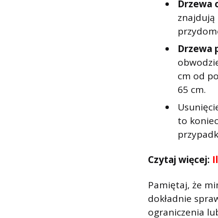
Drzewa 
znajdują
przydom
Drzewa p
obwodzie
cm od po
65 cm.
Usunięci
to konie
przypadk
Czytaj więcej:
I
Pamiętaj, że mi
dokładnie spra
ograniczenia l