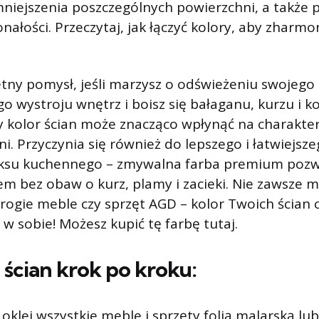
niejszenia poszczególnych powierzchni, a także
ałości. Przeczytaj, jak łączyć kolory, aby zharm
tny pomysł, jeśli marzysz o odświeżeniu swojego
 wystroju wnętrz i boisz się bałaganu, kurzu i 
y kolor ścian może znacząco wpłynąć na charakter
ni. Przyczynia się również do lepszego i łatwiejs
eksu kuchennego – zmywalna farba premium pozwa
 bez obaw o kurz, plamy i zacieki. Nie zawsze m
ogie meble czy sprzęt AGD – kolor Twoich ścian cz
w sobie! Możesz kupić tę farbę tutaj.
ścian krok po kroku:
oklej wszystkie meble i sprzęty folią malarską lub