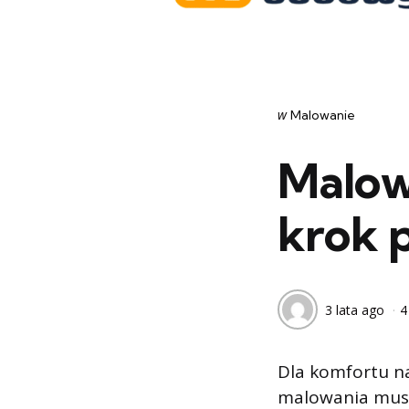
Categories
post
w
Malowanie
w
Malowa
krok 
3 lata ago
4
Dla komfortu na
malowania musi