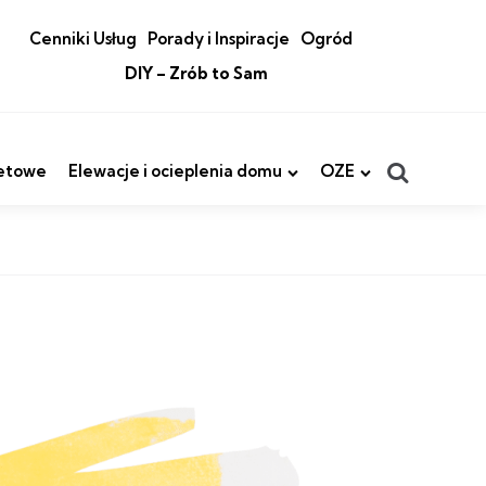
Cenniki Usług
Porady i Inspiracje
Ogród
DIY – Zrób to Sam
Search
etowe
Elewacje i ocieplenia domu
OZE