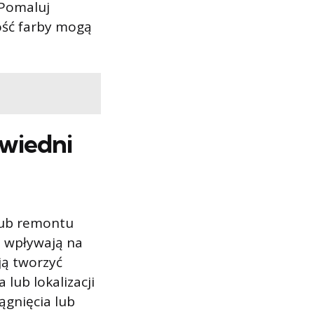
 Pomaluj
lość farby mogą
wiedni
lub remontu
h wpływają na
ją tworzyć
lub lokalizacji
ągnięcia lub