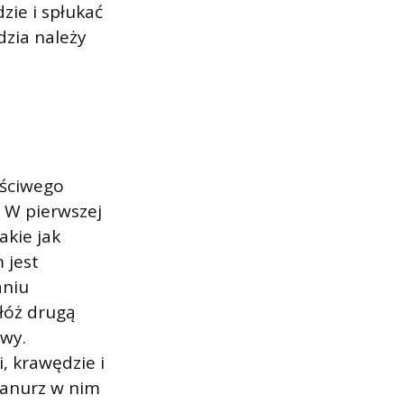
zie i spłukać
zia należy
łaściwego
 W pierwszej
akie jak
 jest
aniu
łóż drugą
twy.
, krawędzie i
Zanurz w nim