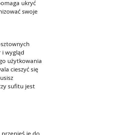
 pomaga ukryć
onizować swoje
kosztownych
 i wygląd
zego użytkowania
la cieszyć się
usisz
y sufitu jest
 przenieś je do