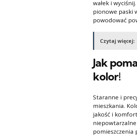
wałek i wyciśni
pionowe paski w
powodować pow
Czytaj więcej:
Jak poma
kolor!
Staranne i pre
mieszkania. Kol
jakość i komfo
niepowtarzalne 
pomieszczenia p