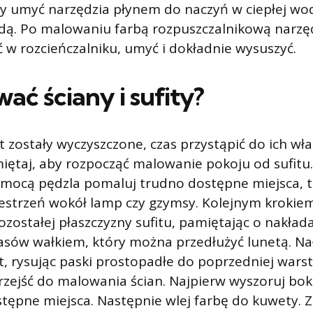
y umyć narzędzia płynem do naczyń w ciepłej wod
dą. Po malowaniu farbą rozpuszczalnikową narzęd
ć w rozcieńczalniku, umyć i dokładnie wysuszyć.
ać ściany i sufity?
ufit zostały wyczyszczone, czas przystąpić do ich w
ętaj, aby rozpocząć malowanie pokoju od sufitu.
omocą pędzla pomaluj trudno dostępne miejsca, t
zestrzeń wokół lamp czy gzymsy. Kolejnym krokiem
ostałej płaszczyzny sufitu, pamiętając o nakład
asów wałkiem, który można przedłużyć lunetą. Na
t, rysując paski prostopadłe do poprzedniej wars
zejść do malowania ścian. Najpierw wyszoruj boki
tępne miejsca. Następnie wlej farbę do kuwety. 