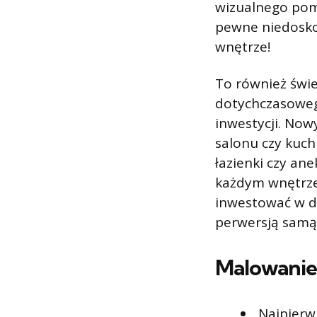
wizualnego pom
pewne niedoskon
wnętrze!
To również świe
dotychczasowego
inwestycji. Now
salonu czy kuch
łazienki czy an
każdym wnętrzem
inwestować w dr
perwersją samą 
Malowanie 
Najpierw 