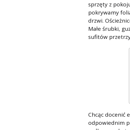
sprzęty z pokoju
pokrywamy foli
drzwi. Ościeżni
Małe śrubki, gu
sufitów przetrzy
Chcąc docenić 
odpowiednim prz