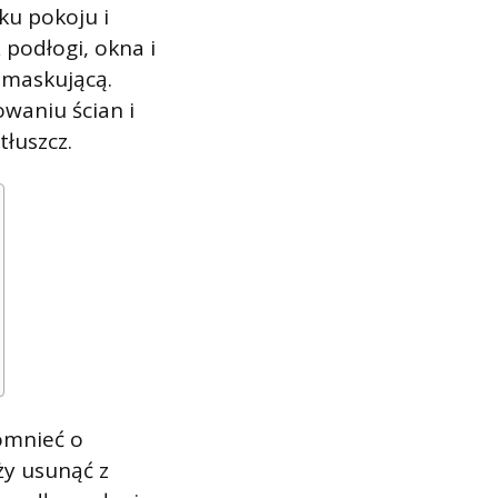
dku pokoju i
podłogi, okna i
 maskującą.
owaniu ścian i
tłuszcz.
omnieć o
ży usunąć z