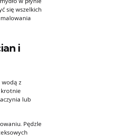
 mydło w płynie
ć się wszelkich
u malowania
ian i
y wodą z
krotnie
aczynia lub
lowaniu. Pędzle
ateksowych