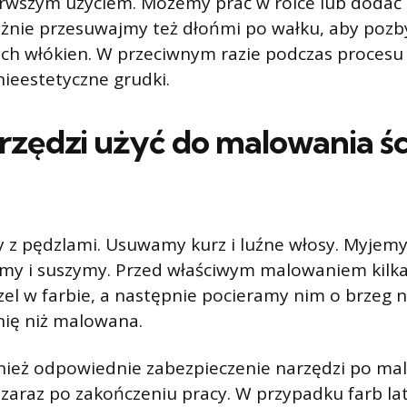
erwszym użyciem. Możemy prać w rolce lub dodać
żnie przesuwajmy też dłońmi po wałku, aby pozby
nych włókien. W przeciwnym razie podczas proces
ieestetyczne grudki.
arzędzi użyć do malowania śc
 z pędzlami. Usuwamy kurz i luźne włosy. Myjem
my i suszymy. Przed właściwym malowaniem kilka
l w farbie, a następnie pocieramy nim o brzeg n
nię niż malowana.
nież odpowiednie zabezpieczenie narzędzi po ma
y zaraz po zakończeniu pracy. W przypadku farb l