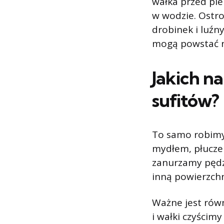
wałka przed pi
w wodzie. Ostro
drobinek i luź
mogą powstać n
Jakich n
sufitów?
To samo robimy
mydłem, płucze
zanurzamy pędze
inną powierzch
Ważne jest rów
i wałki czyścim