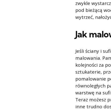
zwykle wystarcz
pod bieżącą wo
wytrzeć, nałoży
Jak malow
Jeśli ściany i s
malowania. Pami
kolejności za p
sztukaterie, pr
pomalowanie poz
równoległych p
warstwę na sufi
Teraz możesz pr
inne trudno dos