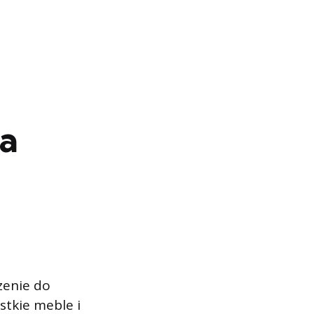
ja
zenie do
tkie meble i