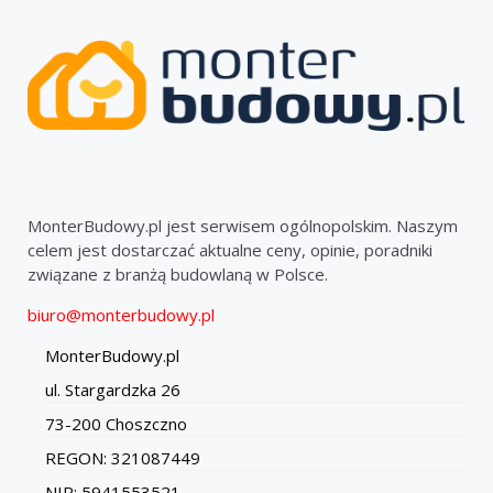
MonterBudowy.pl jest serwisem ogólnopolskim. Naszym
celem jest dostarczać aktualne ceny, opinie, poradniki
związane z branżą budowlaną w Polsce.
biuro@monterbudowy.pl
MonterBudowy.pl
ul. Stargardzka 26
73-200 Choszczno
REGON: 321087449
NIP: 5941553521