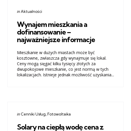
Categories
Posted
in
Aktualności
in
Wynajem mieszkania a
dofinansowanie –
najważniejsze informacje
Mieszkanie w dużych miastach może być
kosztowne, zwłaszcza gdy wynajmuje się lokal.
Ceny mogą sięgać kilku tysięcy złotych za
dwupokojowe mieszkanie, co jest normą w tych
lokalizacjach. Istnieje jednak możliwość uzyskania...
Categories
Posted
in
Cenniki Usług
Fotowoltaika
in
Solary na ciepłą wodę cena z