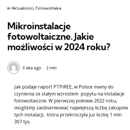
Categories
post
w
Aktualności
Fotowoltaika
w
Mikroinstalacje
fotowoltaiczne. Jakie
możliwości w 2024 roku?
3 lata ago
2 min
Jak podaje raport PTPiREE, w Polsce mamy do
czynienia ze stałym wzrostem popytu na instalacje
fotowoltaiczne. W pierwszej połowie 2022 roku,
mogliśmy zaobserwować największą liczbę zakupów
tych instalacji, która przekroczyła już liczbę 1 mln
307 tys.