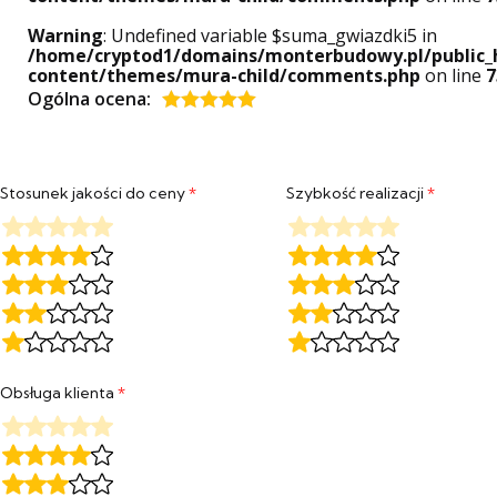
Warning
: Undefined variable $suma_gwiazdki5 in
/home/cryptod1/domains/monterbudowy.pl/public_
content/themes/mura-child/comments.php
on line
7
Ogólna ocena:
Oceniony
5
na 5.
Stosunek jakości do ceny
*
Szybkość realizacji
*
Obsługa klienta
*