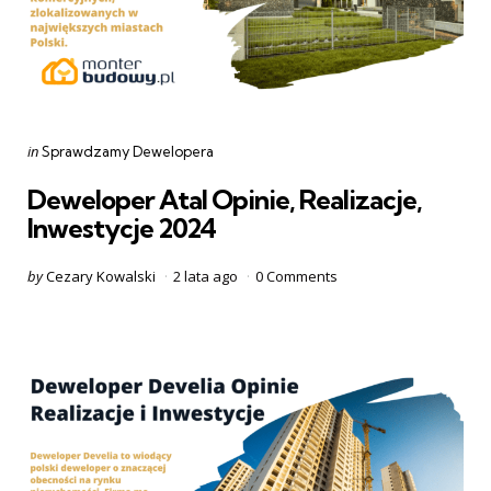
Categories
Posted
in
Sprawdzamy Dewelopera
in
Deweloper Atal Opinie, Realizacje,
Inwestycje 2024
Posted
by
Cezary Kowalski
2 lata ago
0
Comments
by