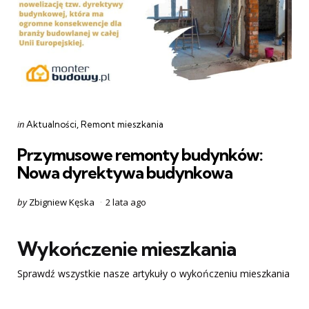
Categories
Posted
in
Aktualności
Remont mieszkania
in
Przymusowe remonty budynków:
Nowa dyrektywa budynkowa
Posted
by
Zbigniew Kęska
2 lata ago
by
Wykończenie mieszkania
Sprawdź wszystkie nasze artykuły o wykończeniu mieszkania