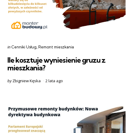
Categories
Posted
in
Cenniki Usług
Remont mieszkania
in
Ile kosztuje wyniesienie gruzu z
mieszkania?
Posted
by
Zbigniew Kęska
2 lata ago
by