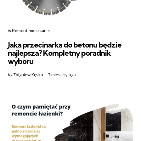
Categories
Posted
in
Remont mieszkania
in
Jaka przecinarka do betonu będzie
najlepsza? Kompletny poradnik
wyboru
Posted
by
Zbigniew Kęska
7 miesięcy ago
by