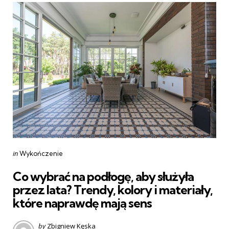
Categories
Posted
in
Wykończenie
in
Co wybrać na podłogę, aby służyła
przez lata? Trendy, kolory i materiały,
które naprawdę mają sens
Posted
by
Zbigniew Kęska