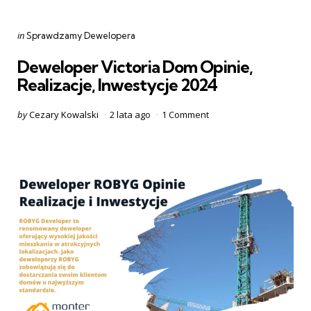
Categories
Posted
in
Sprawdzamy Dewelopera
in
Deweloper Victoria Dom Opinie,
Realizacje, Inwestycje 2024
Posted
by
Cezary Kowalski
2 lata ago
1
Comment
by