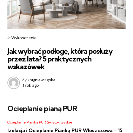
Categories
Posted
in
Wykończenie
in
Jak wybrać podłogę, która posłuży
przez lata? 5 praktycznych
wskazówek
Posted
by
Zbigniew Kęska
1 rok ago
by
Ocieplanie pianą PUR
Ocieplanie Pianką PUR Świętokrzyskie
Izolacja i Ocieplanie Pianką PUR Włoszczowa – 15