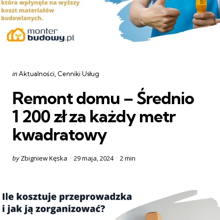
Categories
Posted
in
Aktualności
Cenniki Usług
in
Remont domu – Średnio
1 200 zł za każdy metr
kwadratowy
Posted
by
Zbigniew Kęska
29 maja, 2024
2 min
by