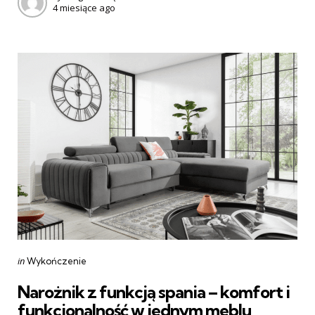
4 miesiące ago
by
Categories
Posted
in
Wykończenie
in
Narożnik z funkcją spania – komfort i
funkcjonalność w jednym meblu