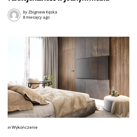
Posted
by
Zbigniew Kęska
8 miesięcy ago
by
Categories
Posted
in
Wykończenie
in