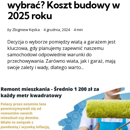
wybrać? Koszt budowy w
2025 roku
Posted
by
Zbigniew Kęska
4 grudnia, 2024
4 min
by
Decyzja o wyborze pomiędzy wiatą a garażem jest
kluczowa, gdy planujemy zapewnić naszemu
samochodowi odpowiednie warunki do
przechowywania. Zarówno wiata, jak i garaż, mają
swoje zalety i wady, dlatego warto...