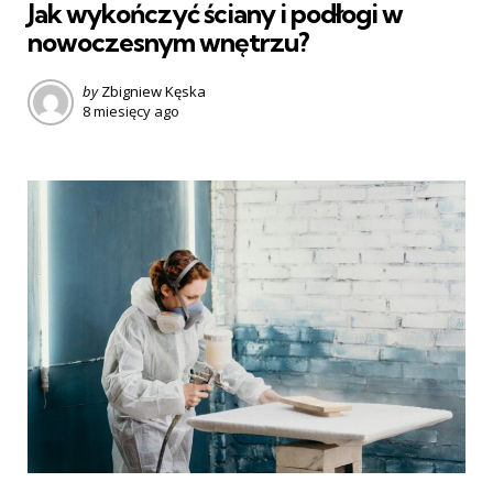
Jak wykończyć ściany i podłogi w
nowoczesnym wnętrzu?
Posted
by
Zbigniew Kęska
8 miesięcy ago
by