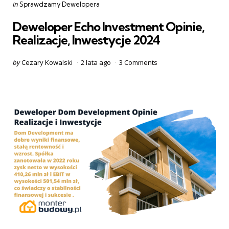
Categories
Posted
in
Sprawdzamy Dewelopera
in
Deweloper Echo Investment Opinie,
Realizacje, Inwestycje 2024
Posted
by
Cezary Kowalski
2 lata ago
3
Comments
by