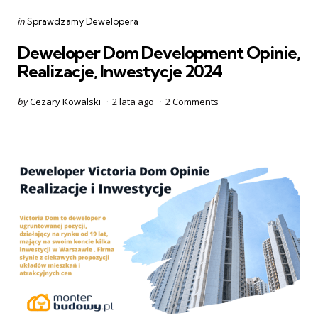
Categories
Posted
in
Sprawdzamy Dewelopera
in
Deweloper Dom Development Opinie,
Realizacje, Inwestycje 2024
Posted
by
Cezary Kowalski
2 lata ago
2
Comments
by