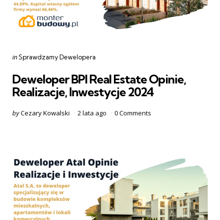
Categories
Posted
in
Sprawdzamy Dewelopera
in
Deweloper BPI Real Estate Opinie,
Realizacje, Inwestycje 2024
Posted
by
Cezary Kowalski
2 lata ago
0
Comments
by