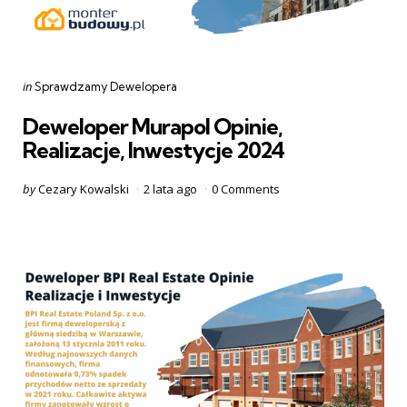
Categories
Posted
in
Sprawdzamy Dewelopera
in
Deweloper Murapol Opinie,
Realizacje, Inwestycje 2024
Posted
by
Cezary Kowalski
2 lata ago
0
Comments
by