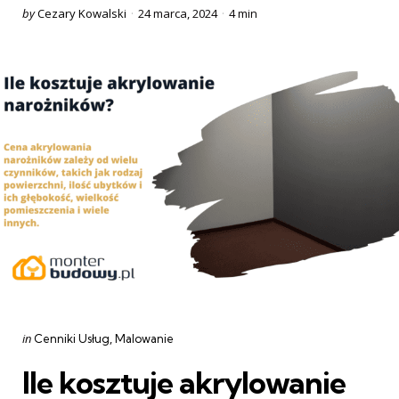
Posted
by
Cezary Kowalski
24 marca, 2024
4 min
by
Categories
Posted
in
Cenniki Usług
Malowanie
in
Ile kosztuje akrylowanie