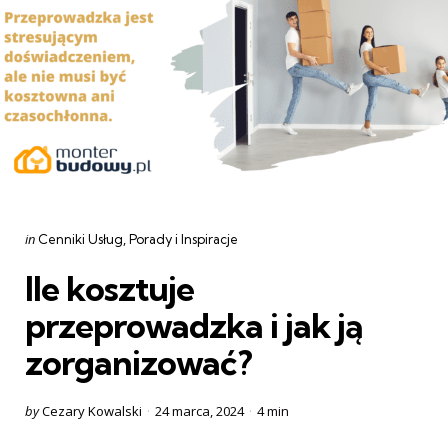
Categories
Posted
in
Cenniki Usług
Porady i Inspiracje
in
Ile kosztuje
przeprowadzka i jak ją
zorganizować?
Posted
by
Cezary Kowalski
24 marca, 2024
4 min
by