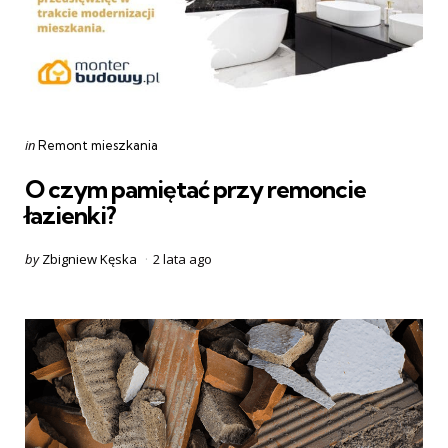
Categories
Posted
in
Remont mieszkania
in
O czym pamiętać przy remoncie
łazienki?
Posted
by
Zbigniew Kęska
2 lata ago
by