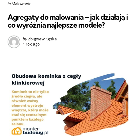
Categories
Posted
in
Malowanie
in
Agregaty do malowania – jak działają i
co wyróżnia najlepsze modele?
Posted
by
Zbigniew Kęska
1 rok ago
by