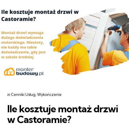
Categories
Posted
in
Cenniki Usług
Wykończenie
in
Ile kosztuje montaż drzwi
w Castoramie?