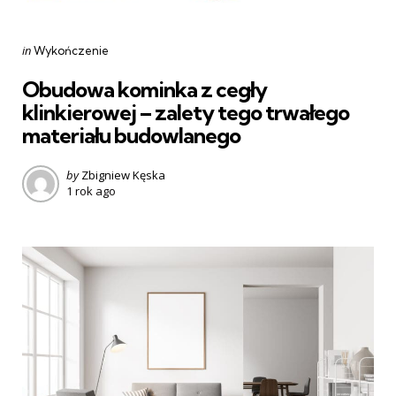
Categories
Posted
in
Wykończenie
in
Obudowa kominka z cegły
klinkierowej – zalety tego trwałego
materiału budowlanego
Posted
by
Zbigniew Kęska
1 rok ago
by