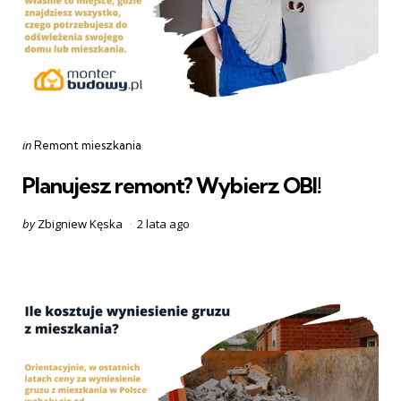
Categories
Posted
in
Remont mieszkania
in
Planujesz remont? Wybierz OBI!
Posted
by
Zbigniew Kęska
2 lata ago
by