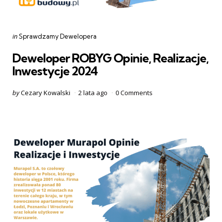
Categories
Posted
in
Sprawdzamy Dewelopera
in
Deweloper ROBYG Opinie, Realizacje,
Inwestycje 2024
Posted
by
Cezary Kowalski
2 lata ago
0
Comments
by