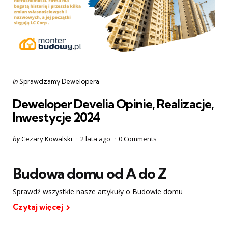
Categories
Posted
in
Sprawdzamy Dewelopera
in
Deweloper Develia Opinie, Realizacje,
Inwestycje 2024
Posted
by
Cezary Kowalski
2 lata ago
0
Comments
by
Budowa domu od A do Z
Sprawdź wszystkie nasze artykuły o Budowie domu
Czytaj więcej