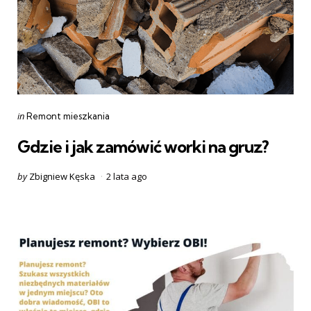
Categories
Posted
in
Remont mieszkania
in
Gdzie i jak zamówić worki na gruz?
Posted
by
Zbigniew Kęska
2 lata ago
by