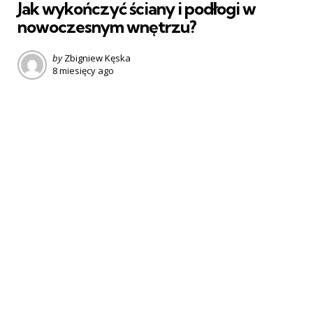
Jak wykończyć ściany i podłogi w
nowoczesnym wnętrzu?
Posted
by
Zbigniew Kęska
8 miesięcy ago
by