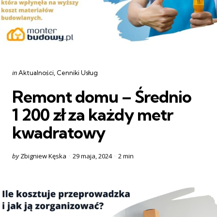
Categories
Posted
in
Aktualności
Cenniki Usług
in
Remont domu – Średnio
1 200 zł za każdy metr
kwadratowy
Posted
by
Zbigniew Kęska
29 maja, 2024
2 min
by