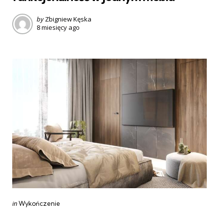
Posted
by
Zbigniew Kęska
8 miesięcy ago
by
Categories
Posted
in
Wykończenie
in