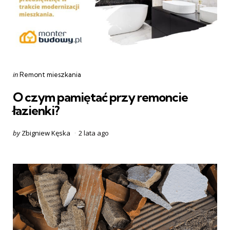
Categories
Posted
in
Remont mieszkania
in
O czym pamiętać przy remoncie
łazienki?
Posted
by
Zbigniew Kęska
2 lata ago
by