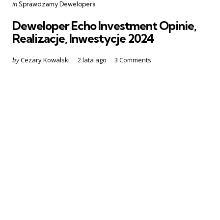
Categories
Posted
in
Sprawdzamy Dewelopera
in
Deweloper Echo Investment Opinie,
Realizacje, Inwestycje 2024
Posted
by
Cezary Kowalski
2 lata ago
3
Comments
by