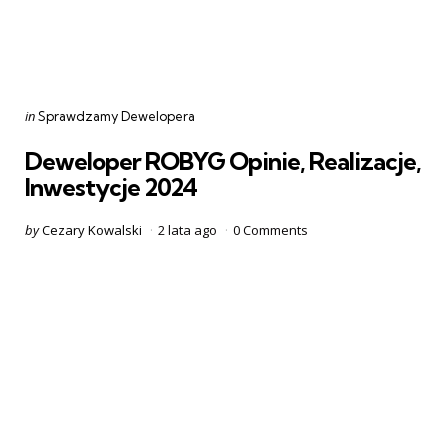
Categories
Posted
in
Sprawdzamy Dewelopera
in
Deweloper ROBYG Opinie, Realizacje,
Inwestycje 2024
Posted
by
Cezary Kowalski
2 lata ago
0
Comments
by