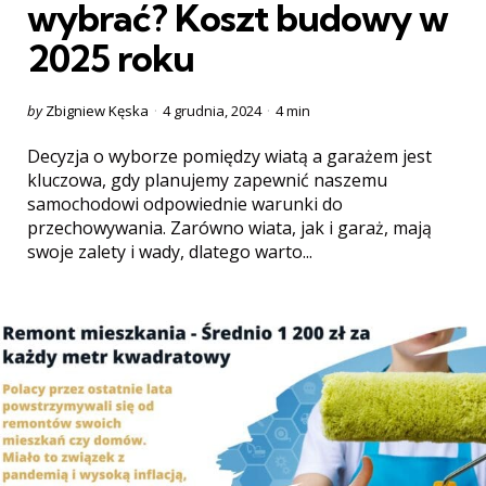
wybrać? Koszt budowy w
2025 roku
Posted
by
Zbigniew Kęska
4 grudnia, 2024
4 min
by
Decyzja o wyborze pomiędzy wiatą a garażem jest
kluczowa, gdy planujemy zapewnić naszemu
samochodowi odpowiednie warunki do
przechowywania. Zarówno wiata, jak i garaż, mają
swoje zalety i wady, dlatego warto...