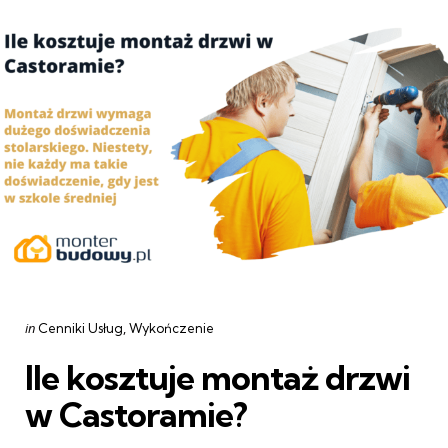
Categories
Posted
in
Cenniki Usług
Wykończenie
in
Ile kosztuje montaż drzwi
w Castoramie?