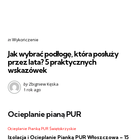
Categories
Posted
in
Wykończenie
in
Jak wybrać podłogę, która posłuży
przez lata? 5 praktycznych
wskazówek
Posted
by
Zbigniew Kęska
1 rok ago
by
Ocieplanie pianą PUR
Ocieplanie Pianką PUR Świętokrzyskie
Izolacja i Ocieplanie Pianką PUR Włoszczowa – 15