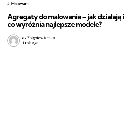
Categories
Posted
in
Malowanie
in
Agregaty do malowania – jak działają i
co wyróżnia najlepsze modele?
Posted
by
Zbigniew Kęska
1 rok ago
by