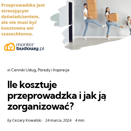
Categories
Posted
in
Cenniki Usług
Porady i Inspiracje
in
Ile kosztuje
przeprowadzka i jak ją
zorganizować?
Posted
by
Cezary Kowalski
24 marca, 2024
4 min
by