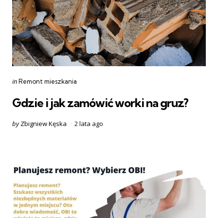
Categories
Posted
in
Remont mieszkania
in
Gdzie i jak zamówić worki na gruz?
Posted
by
Zbigniew Kęska
2 lata ago
by