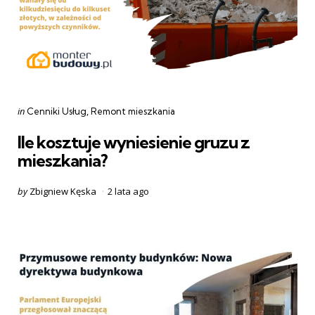
Categories
Posted
in
Cenniki Usług
Remont mieszkania
in
Ile kosztuje wyniesienie gruzu z
mieszkania?
Posted
by
Zbigniew Kęska
2 lata ago
by