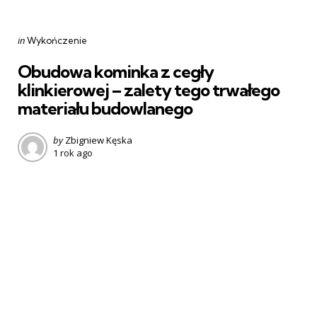
Categories
Posted
in
Wykończenie
in
Obudowa kominka z cegły
klinkierowej – zalety tego trwałego
materiału budowlanego
Posted
by
Zbigniew Kęska
1 rok ago
by