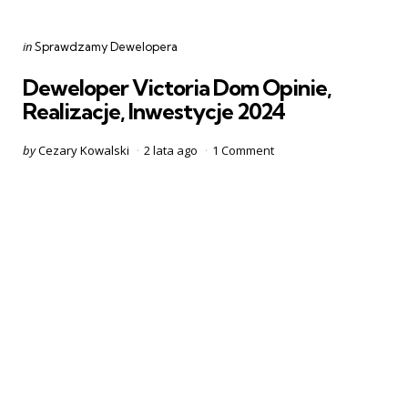
Categories
Posted
in
Sprawdzamy Dewelopera
in
Deweloper Victoria Dom Opinie,
Realizacje, Inwestycje 2024
Posted
by
Cezary Kowalski
2 lata ago
1
Comment
by