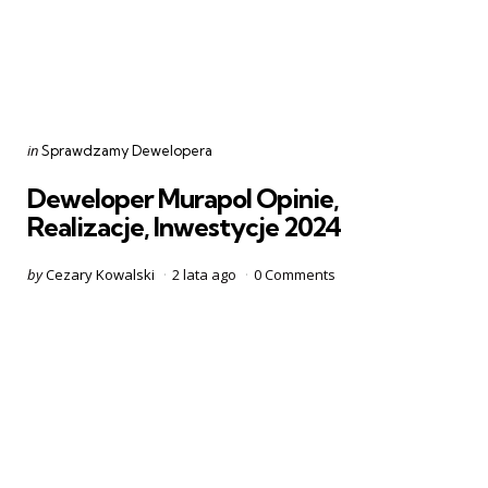
Categories
Posted
in
Sprawdzamy Dewelopera
in
Deweloper Murapol Opinie,
Realizacje, Inwestycje 2024
Posted
by
Cezary Kowalski
2 lata ago
0
Comments
by