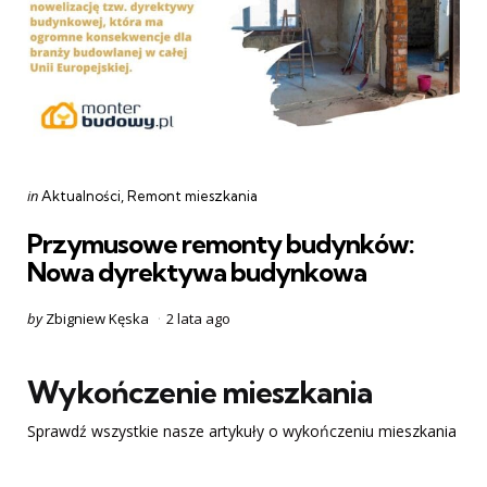
Categories
Posted
in
Aktualności
Remont mieszkania
in
Przymusowe remonty budynków:
Nowa dyrektywa budynkowa
Posted
by
Zbigniew Kęska
2 lata ago
by
Wykończenie mieszkania
Sprawdź wszystkie nasze artykuły o wykończeniu mieszkania