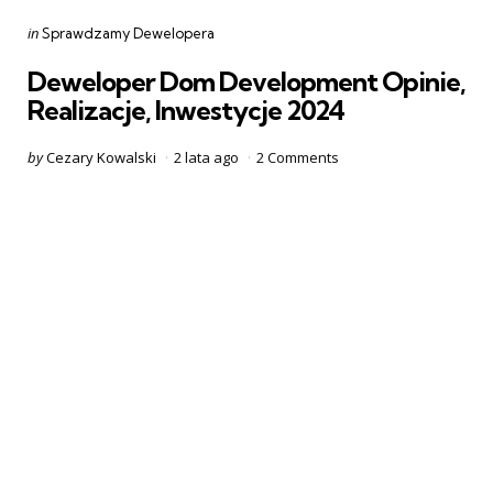
Categories
Posted
in
Sprawdzamy Dewelopera
in
Deweloper Dom Development Opinie,
Realizacje, Inwestycje 2024
Posted
by
Cezary Kowalski
2 lata ago
2
Comments
by