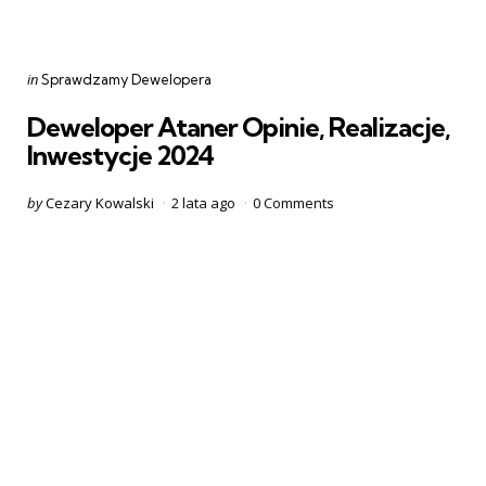
Categories
Posted
in
Sprawdzamy Dewelopera
in
Deweloper Ataner Opinie, Realizacje,
Inwestycje 2024
Posted
by
Cezary Kowalski
2 lata ago
0
Comments
by