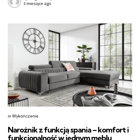
3 miesiące ago
by
Categories
Posted
in
Wykończenie
in
Narożnik z funkcją spania – komfort i
funkcjonalność w jednym meblu