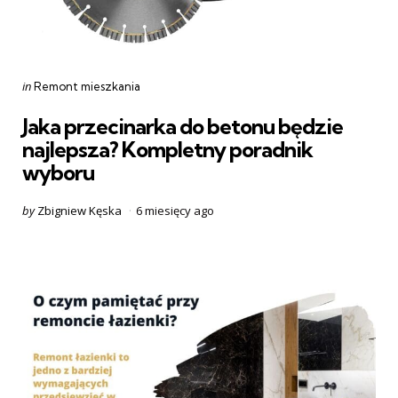
Categories
Posted
in
Remont mieszkania
in
Jaka przecinarka do betonu będzie
najlepsza? Kompletny poradnik
wyboru
Posted
by
Zbigniew Kęska
6 miesięcy ago
by