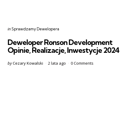
Categories
Posted
in
Sprawdzamy Dewelopera
in
Deweloper Ronson Development
Opinie, Realizacje, Inwestycje 2024
Posted
by
Cezary Kowalski
2 lata ago
0
Comments
by