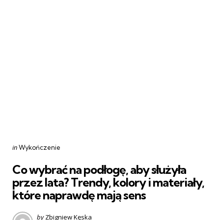
Categories
Posted
in
Wykończenie
in
Co wybrać na podłogę, aby służyła
przez lata? Trendy, kolory i materiały,
które naprawdę mają sens
Posted
by
Zbigniew Kęska