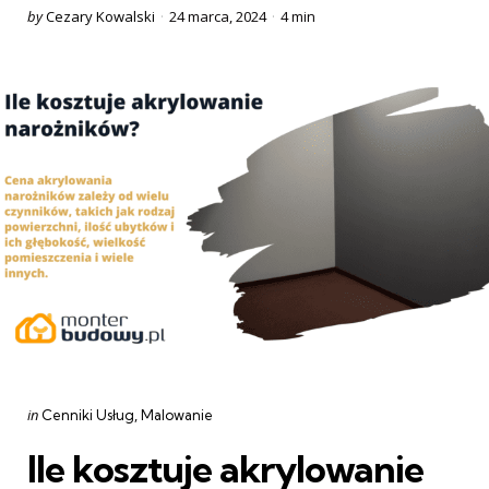
Posted
by
Cezary Kowalski
24 marca, 2024
4 min
by
Categories
Posted
in
Cenniki Usług
Malowanie
in
Ile kosztuje akrylowanie