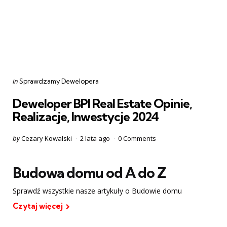
Categories
Posted
in
Sprawdzamy Dewelopera
in
Deweloper BPI Real Estate Opinie,
Realizacje, Inwestycje 2024
Posted
by
Cezary Kowalski
2 lata ago
0
Comments
by
Budowa domu od A do Z
Sprawdź wszystkie nasze artykuły o Budowie domu
Czytaj więcej