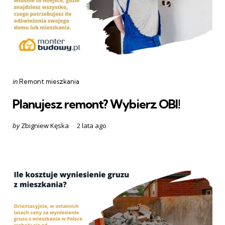
Categories
Posted
in
Remont mieszkania
in
Planujesz remont? Wybierz OBI!
Posted
by
Zbigniew Kęska
2 lata ago
by