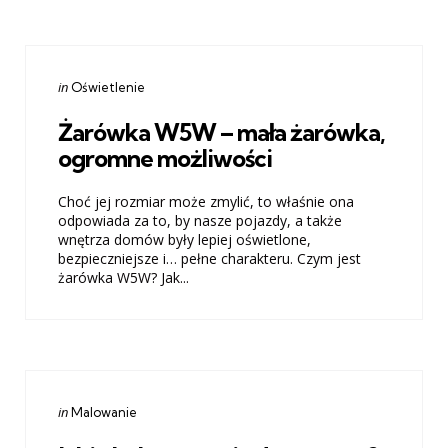
Categories
Posted
in
Oświetlenie
in
Żarówka W5W – mała żarówka,
ogromne możliwości
Choć jej rozmiar może zmylić, to właśnie ona
odpowiada za to, by nasze pojazdy, a także
wnętrza domów były lepiej oświetlone,
bezpieczniejsze i… pełne charakteru. Czym jest
żarówka W5W? Jak...
Categories
Posted
in
Malowanie
in