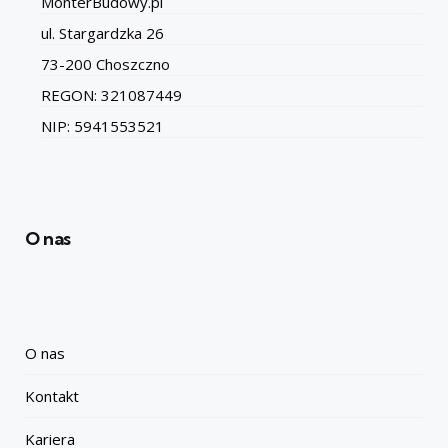
MonterBudowy.pl
ul. Stargardzka 26
73-200 Choszczno
REGON: 321087449
NIP: 5941553521
O nas
O nas
Kontakt
Kariera