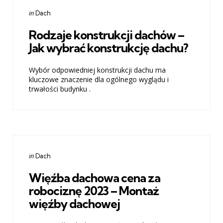
Categories
Posted
in
Dach
in
Rodzaje konstrukcji dachów –
Jak wybrać konstrukcję dachu?
Wybór odpowiedniej konstrukcji dachu ma
kluczowe znaczenie dla ogólnego wyglądu i
trwałości budynku .
Categories
Posted
in
Dach
in
Więźba dachowa cena za
robociznę 2023 – Montaż
więźby dachowej