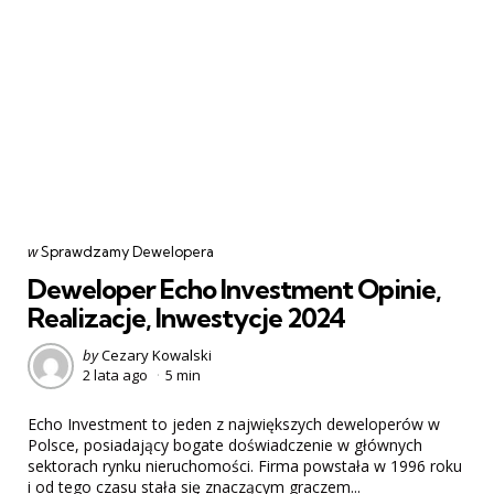
Categories
post
w
Sprawdzamy Dewelopera
w
Deweloper Echo Investment Opinie,
Realizacje, Inwestycje 2024
Posted
by
Cezary Kowalski
2 lata ago
5 min
by
Echo Investment to jeden z największych deweloperów w
Polsce, posiadający bogate doświadczenie w głównych
sektorach rynku nieruchomości. Firma powstała w 1996 roku
i od tego czasu stała się znaczącym graczem...