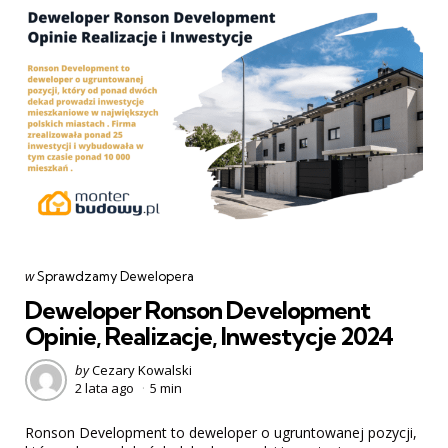
Categories
post
w
Sprawdzamy Dewelopera
w
Deweloper Ronson Development
Opinie, Realizacje, Inwestycje 2024
Posted
by
Cezary Kowalski
2 lata ago
5 min
by
Ronson Development to deweloper o ugruntowanej pozycji,