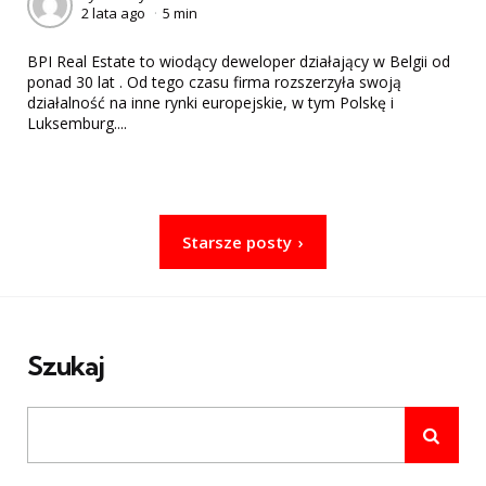
2 lata ago
5 min
by
BPI Real Estate to wiodący deweloper działający w Belgii od
ponad 30 lat . Od tego czasu firma rozszerzyła swoją
działalność na inne rynki europejskie, w tym Polskę i
Luksemburg....
Nawigacja
Starsze posty
po
wpisach
Szukaj