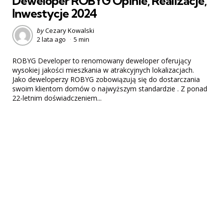
Deweloper ROBYG Opinie, Realizacje,
Inwestycje 2024
Posted
by
Cezary Kowalski
2 lata ago
5 min
by
ROBYG Developer to renomowany deweloper oferujący
wysokiej jakości mieszkania w atrakcyjnych lokalizacjach.
Jako deweloperzy ROBYG zobowiązują się do dostarczania
swoim klientom domów o najwyższym standardzie . Z ponad
22-letnim doświadczeniem...