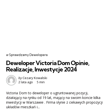
Categories
post
w
Sprawdzamy Dewelopera
w
Deweloper Victoria Dom Opinie,
Realizacje, Inwestycje 2024
Posted
by
Cezary Kowalski
2 lata ago
5 min
by
Victoria Dom to deweloper o ugruntowanej pozycji,
działający na rynku od 19 lat, mający na swoim koncie kilka
inwestycji w Warszawie . Firma słynie z ciekawych propozycji
układów mieszkań i...