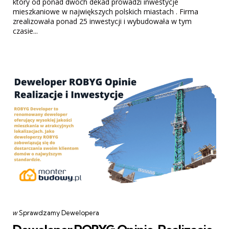
który od ponad dwóch dekad prowadzi inwestycje
mieszkaniowe w największych polskich miastach . Firma
zrealizowała ponad 25 inwestycji i wybudowała w tym
czasie...
Categories
post
w
Sprawdzamy Dewelopera
w