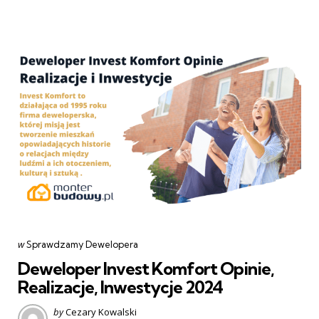
Categories
post
w
Sprawdzamy Dewelopera
w
Deweloper Invest Komfort Opinie,
Realizacje, Inwestycje 2024
Posted
by
Cezary Kowalski