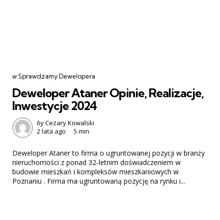
Categories
post
w
Sprawdzamy Dewelopera
w
Deweloper Ataner Opinie, Realizacje,
Inwestycje 2024
Posted
by
Cezary Kowalski
2 lata ago
5 min
by
Deweloper Ataner to firma o ugruntowanej pozycji w branży
nieruchomości z ponad 32-letnim doświadczeniem w
budowie mieszkań i kompleksów mieszkaniowych w
Poznaniu . Firma ma ugruntowaną pozycję na rynku i...