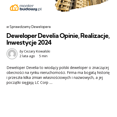
Categories
post
w
Sprawdzamy Dewelopera
w
Deweloper Develia Opinie, Realizacje,
Inwestycje 2024
Posted
by
Cezary Kowalski
2 lata ago
5 min
by
Deweloper Develia to wiodący polski deweloper o znaczącej
obecności na rynku nieruchomości. Firma ma bogatą historię
i przeszła kilka zmian własnościowych i nazwowych, a jej
początki sięgają LC Corp ....