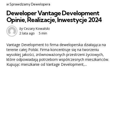
Categories
post
w
Sprawdzamy Dewelopera
w
Deweloper Vantage Development
Opinie, Realizacje, Inwestycje 2024
Posted
by
Cezary Kowalski
2 lata ago
5 min
by
Vantage Development to firma deweloperska działająca na
terenie całej Polski. Firma koncentruje się na tworzeniu
wysokiej jakości, zrównoważonych przestrzeni życiowych,
które odpowiadają potrzebom współczesnych mieszkańców.
Kupując mieszkanie od Vantage Development,...