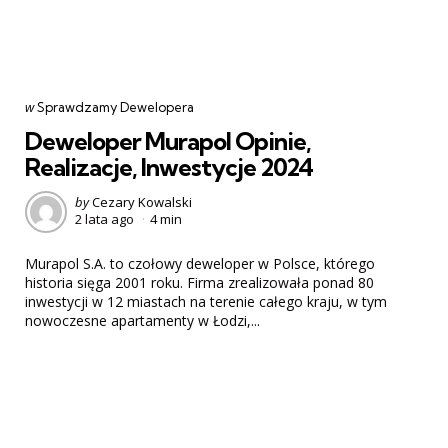
Categories
post
w
Sprawdzamy Dewelopera
w
Deweloper Murapol Opinie,
Realizacje, Inwestycje 2024
Posted
by
Cezary Kowalski
2 lata ago
4 min
by
Murapol S.A. to czołowy deweloper w Polsce, którego
historia sięga 2001 roku. Firma zrealizowała ponad 80
inwestycji w 12 miastach na terenie całego kraju, w tym
nowoczesne apartamenty w Łodzi,...