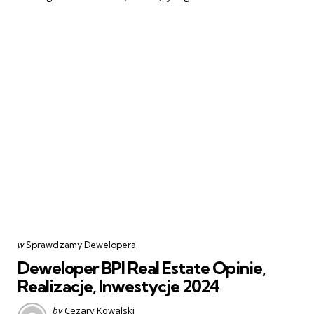
Categories
post
w
Sprawdzamy Dewelopera
w
Deweloper BPI Real Estate Opinie,
Realizacje, Inwestycje 2024
Posted
by
Cezary Kowalski