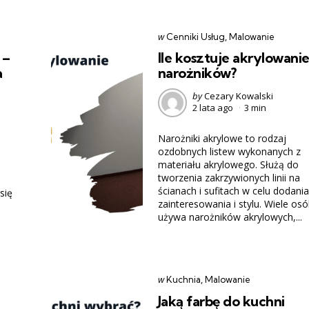
Categories
post
w
Cenniki Usług
Malowanie
w
 –
Ile kosztuje akrylowani
a
narożników?
Posted
by
Cezary Kowalski
2 lata ago
3 min
by
Narożniki akrylowe to rodzaj
ozdobnych listew wykonanych z
materiału akrylowego. Służą do
tworzenia zakrzywionych linii na
ścianach i sufitach w celu dodania
się
zainteresowania i stylu. Wiele os
używa narożników akrylowych,...
Categories
post
w
Kuchnia
Malowanie
w
Jaką farbę do kuchni