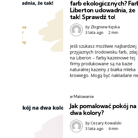
farb ekologicznych? Far
Liberton udowadnia, że
tak! Sprawdź to!
Posted
by
Zbigniew Kęska
3 lata ago
2 min
by
Jeśli szukasz możliwie najbardziej
przyjaznych środowisku farb, zdaj
na Liberon – farby kazeinowe tej
firmy produkowane są na bazie
naturalnej kazeiny z białka mleka
krowiego. Mogą być nakładane nie.
Categories
post
w
Malowanie
w
Jak pomalować pokój na
dwa kolory?
Posted
by
Cezary Kowalski
3 lata ago
4 min
by