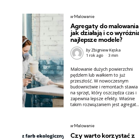
Categories
post
w
Malowanie
w
Agregaty do malowania
jak działają i co wyróżni
najlepsze modele?
Posted
by
Zbigniew Kęska
1 rok ago
3 min
by
Malowanie dużych powierzchni
pędzlem lub wałkiem to już
przeszłość. W nowoczesnym
budownictwie i remontach stawia 
na sprzęt, który oszczędza czas i
zapewnia lepsze efekty. Właśnie
takim rozwiązaniem jest agregat...
Categories
post
w
Malowanie
w
Czy warto korzystać z