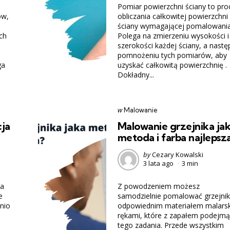
Pomiar powierzchni ściany to pro
ów,
obliczania całkowitej powierzchni
ściany wymagającej pomalowania
ch
Polega na zmierzeniu wysokości i
szerokości każdej ściany, a nastę
pomnożeniu tych pomiarów, aby
ga
uzyskać całkowitą powierzchnię .
Dokładny...
Categories
post
w
Malowanie
w
cja
Malowanie grzejnika ja
metoda i farba najlepsz
Posted
by
Cezary Kowalski
3 lata ago
3 min
by
la
Z powodzeniem możesz
e
samodzielnie pomalować grzejnik
nio
odpowiednim materiałem malarsk
rękami, które z zapałem podejmą
tego zadania. Przede wszystkim