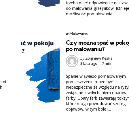
trzeba mieć odpowiednie nastawi
do malowania grzejników. Istniej
możliwość pomalowania...
Categories
post
w
Malowanie
w
Czy można spać w poko
po malowaniu?
Posted
by
Zbigniew Kęska
3 lata ago
7 min
by
Spanie w świeżo pomalowanym
ami
pomieszczeniu może być
ch
niebezpieczne ze względu na ryzy
związane z wdychaniem oparów
farby. Opary farb zawierają toksy
które mogą powodować szereg
objawów, w tym bóle i...