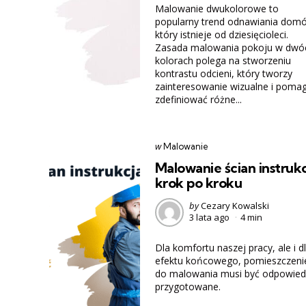
Malowanie dwukolorowe to
popularny trend odnawiania dom
który istnieje od dziesięcioleci.
Zasada malowania pokoju w dwó
kolorach polega na stworzeniu
kontrastu odcieni, który tworzy
zainteresowanie wizualne i poma
zdefiniować różne...
Categories
post
w
Malowanie
w
Malowanie ścian instruk
krok po kroku
Posted
by
Cezary Kowalski
3 lata ago
4 min
by
Dla komfortu naszej pracy, ale i d
efektu końcowego, pomieszczeni
do malowania musi być odpowied
przygotowane.