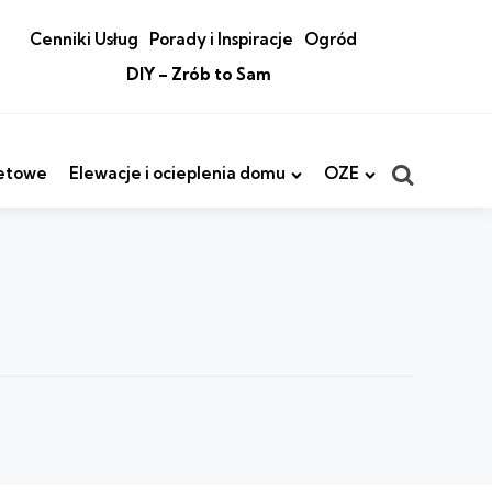
Cenniki Usług
Porady i Inspiracje
Ogród
DIY – Zrób to Sam
Search
etowe
Elewacje i ocieplenia domu
OZE