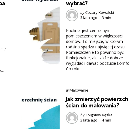
ba
wybrać?
Posted
by
Cezary Kowalski
3 lata ago
3 min
by
Kuchnia jest centralnym
pomieszczeniem w większości
domów. To miejsce, w którym
rodzina spędza najwięcej czasu.
 się
Pomieszczenie to powinno być
funkcjonalne, ale także dobrze
wyglądać i dawać poczucie komfo
Co roku...
..
Categories
post
w
Malowanie
w
Jak zmierzyć powierzch
ścian do malowania?
Posted
by
Zbigniew Kęska
3 lata ago
4 min
by