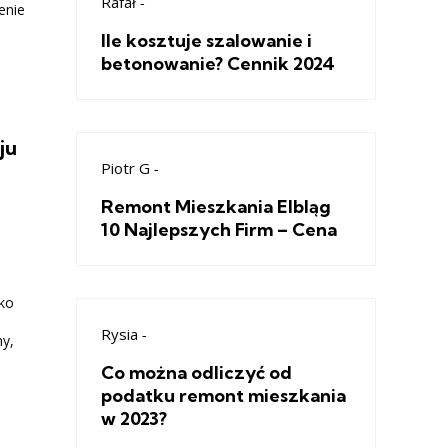
Rafał
-
enie
e
Ile kosztuje szalowanie i
betonowanie? Cennik 2024
ju
Piotr G
-
Remont Mieszkania Elbląg
10 Najlepszych Firm – Cena
ko
Rysia
-
ny,
Co można odliczyć od
podatku remont mieszkania
w 2023?