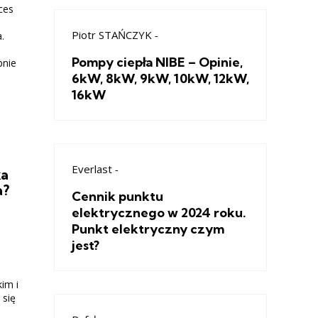
ces
Piotr STAŃCZYK
-
.
Pompy ciepła NIBE – Opinie,
pnie
6kW, 8kW, 9kW, 10kW, 12kW,
16kW
Everlast
-
ka
a?
Cennik punktu
elektrycznego w 2024 roku.
Punkt elektryczny czym
jest?
im i
 się