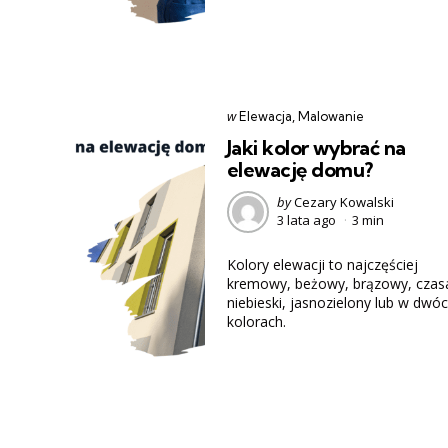
Categories
post
w
Elewacja
Malowanie
w
Jaki kolor wybrać na
elewację domu?
Posted
by
Cezary Kowalski
3 lata ago
3 min
by
Kolory elewacji to najczęściej
kremowy, beżowy, brązowy, czas
niebieski, jasnozielony lub w dwó
kolorach.