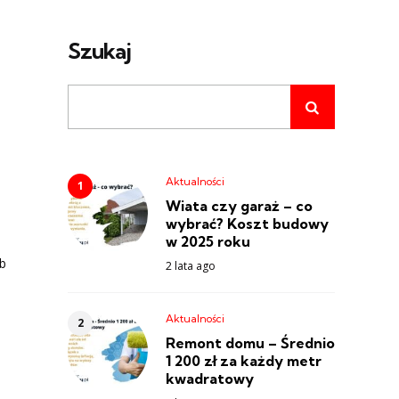
Szukaj
e
Aktualności
Wiata czy garaż – co
wybrać? Koszt budowy
w 2025 roku
ób
2 lata ago
Aktualności
Remont domu – Średnio
1 200 zł za każdy metr
kwadratowy