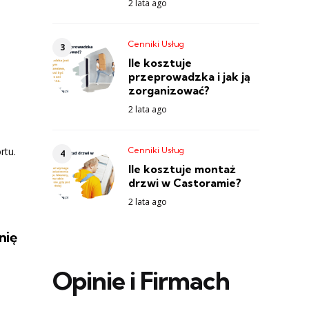
2 lata ago
Cenniki Usług
Ile kosztuje
przeprowadzka i jak ją
zorganizować?
2 lata ago
Cenniki Usług
rtu.
Ile kosztuje montaż
drzwi w Castoramie?
2 lata ago
nię
Opinie i Firmach