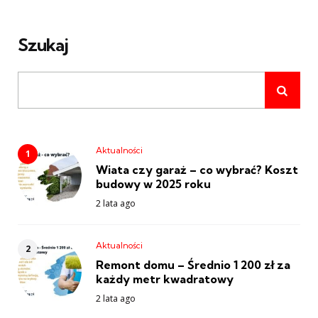
wpisach
Szukaj
Aktualności
Wiata czy garaż – co wybrać? Koszt
budowy w 2025 roku
2 lata ago
Aktualności
Remont domu – Średnio 1 200 zł za
każdy metr kwadratowy
2 lata ago