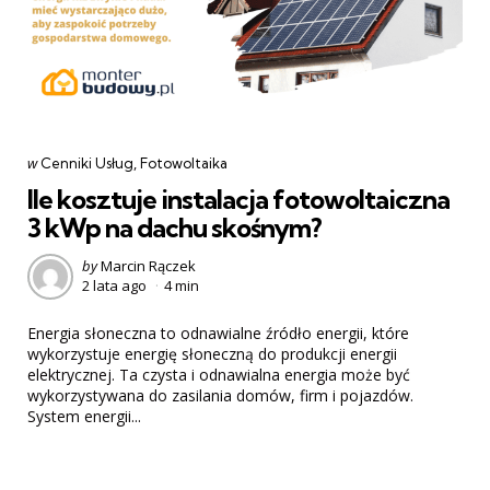
Categories
post
w
Cenniki Usług
Fotowoltaika
w
Ile kosztuje instalacja fotowoltaiczna
3 kWp na dachu skośnym?
Posted
by
Marcin Rączek
2 lata ago
4 min
by
Energia słoneczna to odnawialne źródło energii, które
wykorzystuje energię słoneczną do produkcji energii
elektrycznej. Ta czysta i odnawialna energia może być
wykorzystywana do zasilania domów, firm i pojazdów.
System energii...