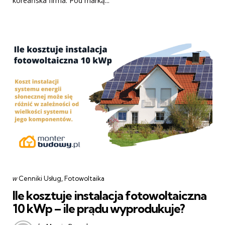
koreańska firma. Pod marką...
Categories
post
w
Cenniki Usług
Fotowoltaika
w
Ile kosztuje instalacja fotowoltaiczna
10 kWp – ile prądu wyprodukuje?