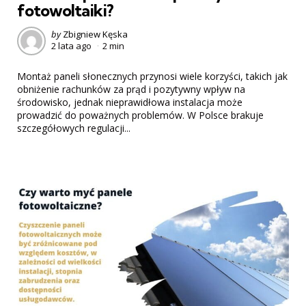
fotowoltaiki?
Posted
by
Zbigniew Kęska
2 lata ago
2 min
by
Montaż paneli słonecznych przynosi wiele korzyści, takich jak
obniżenie rachunków za prąd i pozytywny wpływ na
środowisko, jednak nieprawidłowa instalacja może
prowadzić do poważnych problemów. W Polsce brakuje
szczegółowych regulacji...