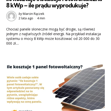
8 kWp – ile prądu wyprodukuje?
Posted
by
Marcin Rączek
2 lata ago
4 min
by
Chociaż panele słoneczne mogą być drogie, są również
jednym z najtańszych źródeł energii. Na przykład instalacja
systemu o mocy 8 kWp może kosztować od 20 000 do 30
000 zł....