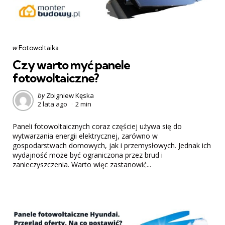
Categories
post
w
Fotowoltaika
w
Czy warto myć panele
fotowoltaiczne?
Posted
by
Zbigniew Kęska
2 lata ago
2 min
by
Paneli fotowoltaicznych coraz częściej używa się do
wytwarzania energii elektrycznej, zarówno w
gospodarstwach domowych, jak i przemysłowych. Jednak ich
wydajność może być ograniczona przez brud i
zanieczyszczenia. Warto więc zastanowić...