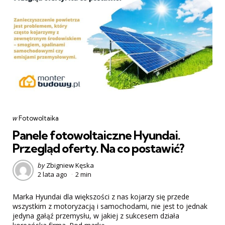
Categories
post
w
Fotowoltaika
w
Panele fotowoltaiczne Hyundai.
Przegląd oferty. Na co postawić?
Posted
by
Zbigniew Kęska
2 lata ago
2 min
by
Marka Hyundai dla większości z nas kojarzy się przede
wszystkim z motoryzacją i samochodami, nie jest to jednak
jedyna gałąź przemysłu, w jakiej z sukcesem działa