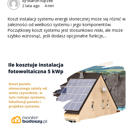
Posted
by
Marcin Rączek
2 lata ago
4 min
by
Koszt instalacji systemu energii słonecznej może się różnić w
zależności od wielkości systemu i jego komponentów.
Początkowy koszt systemu jest stosunkowo niski, ale może
szybko wzrosnąć, jeśli dodasz opcjonalne funkcje,...