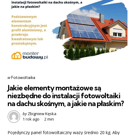
Categories
post
w
Fotowoltaika
w
Jakie elementy montażowe są
niezbędne do instalacji fotowoltaiki
na dachu skośnym, a jakie na płaskim?
Posted
by
Zbigniew Kęska
1 rok ago
2 min
by
Pojedynczy panel fotowoltaiczny waży średnio 20 kg. Aby