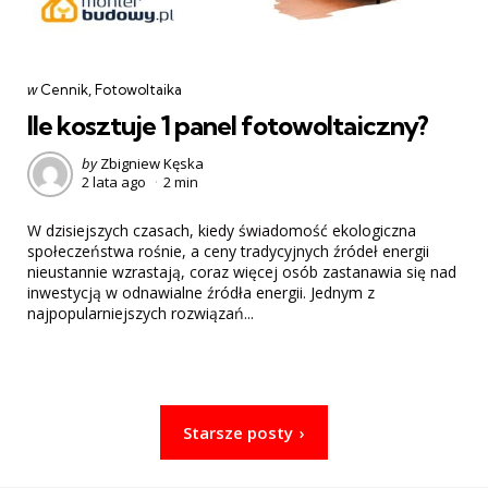
Categories
post
w
Cennik
Fotowoltaika
w
Ile kosztuje 1 panel fotowoltaiczny?
Posted
by
Zbigniew Kęska
2 lata ago
2 min
by
W dzisiejszych czasach, kiedy świadomość ekologiczna
społeczeństwa rośnie, a ceny tradycyjnych źródeł energii
nieustannie wzrastają, coraz więcej osób zastanawia się nad
inwestycją w odnawialne źródła energii. Jednym z
najpopularniejszych rozwiązań...
Nawigacja
Starsze posty
po