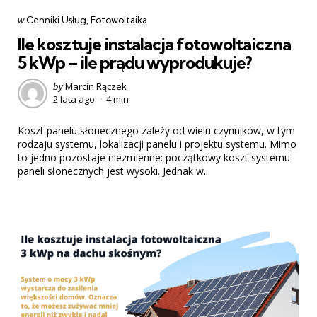
Categories
post
w
Cenniki Usług
Fotowoltaika
w
Ile kosztuje instalacja fotowoltaiczna
5 kWp – ile prądu wyprodukuje?
Posted
by
Marcin Rączek
2 lata ago
4 min
by
Koszt panelu słonecznego zależy od wielu czynników, w tym
rodzaju systemu, lokalizacji panelu i projektu systemu. Mimo
to jedno pozostaje niezmienne: początkowy koszt systemu
paneli słonecznych jest wysoki. Jednak w...