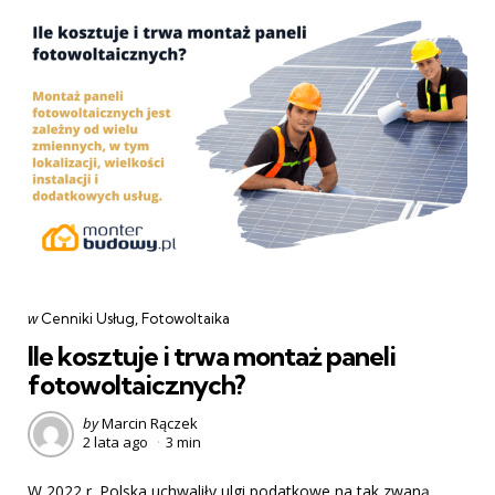
Categories
post
w
Cenniki Usług
Fotowoltaika
w
Ile kosztuje i trwa montaż paneli
fotowoltaicznych?
Posted
by
Marcin Rączek
2 lata ago
3 min
by
W 2022 r. Polska uchwaliły ulgi podatkowe na tak zwaną