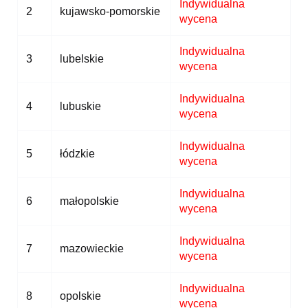
Indywidualna
2
kujawsko-pomorskie
wycena
Indywidualna
3
lubelskie
wycena
Indywidualna
4
lubuskie
wycena
Indywidualna
5
łódzkie
wycena
Indywidualna
6
małopolskie
wycena
Indywidualna
7
mazowieckie
wycena
Indywidualna
8
opolskie
wycena