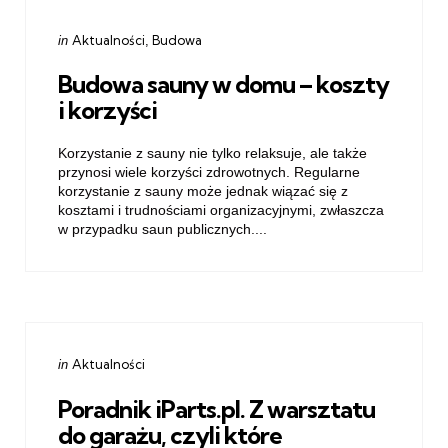
Categories
Posted
Aktualności
Budowa
in
in
Budowa sauny w domu – koszty
i korzyści
Korzystanie z sauny nie tylko relaksuje, ale także
przynosi wiele korzyści zdrowotnych. Regularne
korzystanie z sauny może jednak wiązać się z
kosztami i trudnościami organizacyjnymi, zwłaszcza
w przypadku saun publicznych....
Categories
Posted
Aktualności
in
in
Poradnik iParts.pl. Z warsztatu
do garażu, czyli które