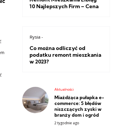
ic
10 Najlepszych Firm – Cena
i
Rysia
-
ć
Co można odliczyć od
tem
podatku remont mieszkania
w 2023?
ć
Aktualności
Miażdżąca pułapka e-
commerce: 5 błędów
niszczących zyski w
branży dom i ogród
2 tygodnie ago