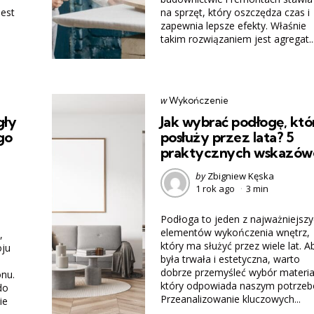
jest
na sprzęt, który oszczędza czas i
zapewnia lepsze efekty. Właśnie
takim rozwiązaniem jest agregat..
Categories
post
w
Wykończenie
w
gły
Jak wybrać podłogę, któ
go
posłuży przez lata? 5
praktycznych wskazów
Posted
by
Zbigniew Kęska
1 rok ago
3 min
by
Podłoga to jeden z najważniejszy
elementów wykończenia wnętrz,
,
który ma służyć przez wiele lat. A
oju
była trwała i estetyczna, warto
dobrze przemyśleć wybór materia
nu.
który odpowiada naszym potrze
do
Przeanalizowanie kluczowych...
ie