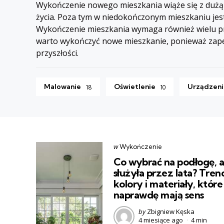
Wykończenie nowego mieszkania wiąże się z dużą i
życia. Poza tym w niedokończonym mieszkaniu jest d
Wykończenie mieszkania wymaga również wielu pra
warto wykończyć nowe mieszkanie, ponieważ zape
przyszłości.
Malowanie
Oświetlenie
Urządzeni
18
10
Categories
post
w
Wykończenie
w
Co wybrać na podłogę, 
służyła przez lata? Tren
kolory i materiały, które
naprawdę mają sens
Posted
by
Zbigniew Kęska
4 miesiące ago
4 min
by