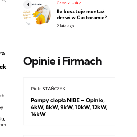
Cenniki Usług
Ile kosztuje montaż
.
drzwi w Castoramie?
2 lata ago
ra
Opinie i Firmach
ek
Piotr STAŃCZYK
-
ch
Pompy ciepła NIBE – Opinie,
6kW, 8kW, 9kW, 10kW, 12kW,
by
16kW
łu,
bom.