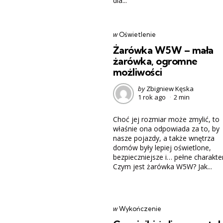
dla...
Categories
post
w
Oświetlenie
w
Żarówka W5W – mała
żarówka, ogromne
możliwości
Posted
by
Zbigniew Kęska
1 rok ago
2 min
by
Choć jej rozmiar może zmylić, to
właśnie ona odpowiada za to, by
nasze pojazdy, a także wnętrza
domów były lepiej oświetlone,
bezpieczniejsze i… pełne charakte
Czym jest żarówka W5W? Jak...
Categories
post
w
Wykończenie
w