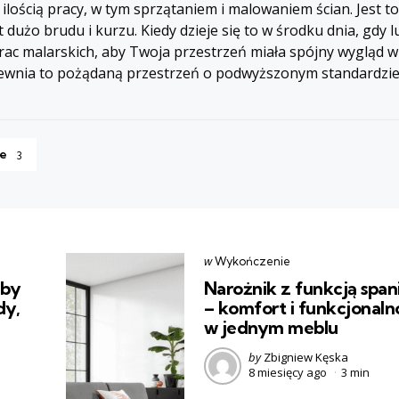
lością pracy, w tym sprzątaniem i malowaniem ścian. Jest t
użo brudu i kurzu. Kiedy dzieje się to w środku dnia, gdy l
c malarskich, aby Twoja przestrzeń miała spójny wygląd w c
wnia to pożądaną przestrzeń o podwyższonym standardzie i
e
3
Categories
post
w
Wykończenie
w
aby
Narożnik z funkcją span
dy,
– komfort i funkcjonaln
w jednym meblu
Posted
by
Zbigniew Kęska
8 miesięcy ago
3 min
by