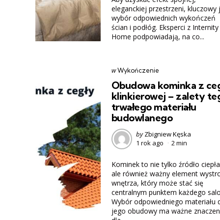
eleganckiej przestrzeni, kluczowy 
wybór odpowiednich wykończeń
ścian i podłóg. Eksperci z Internity
Home podpowiadają, na co...
Categories
post
w
Wykończenie
w
Obudowa kominka z ce
klinkierowej – zalety te
trwałego materiału
budowlanego
Posted
by
Zbigniew Kęska
1 rok ago
2 min
by
Kominek to nie tylko źródło ciepła
ale również ważny element wystr
wnętrza, który może stać się
centralnym punktem każdego salo
Wybór odpowiedniego materiału 
jego obudowy ma ważne znaczen