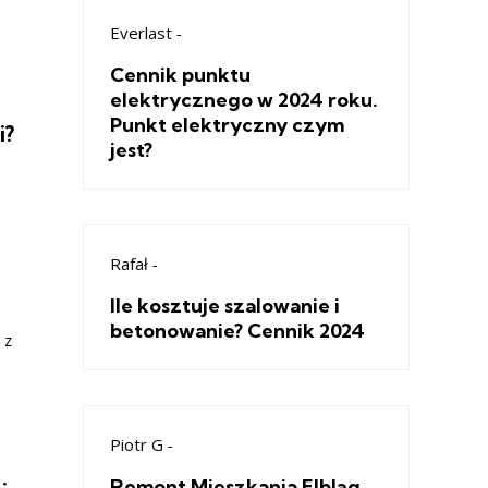
Everlast
-
Cennik punktu
elektrycznego w 2024 roku.
Punkt elektryczny czym
i?
jest?
Rafał
-
Ile kosztuje szalowanie i
o
betonowanie? Cennik 2024
 z
Piotr G
-
Remont Mieszkania Elbląg