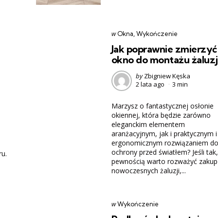
Categories
post
w
Okna
Wykończenie
w
Jak poprawnie zmierzyć
okno do montażu żaluzj
Posted
by
Zbigniew Kęska
2 lata ago
3 min
by
Marzysz o fantastycznej osłonie
okiennej, która będzie zarówno
eleganckim elementem
aranżacyjnym, jak i praktycznym i
ergonomicznym rozwiązaniem d
ochrony przed światłem? Jeśli tak,
ru.
pewnością warto rozważyć zakup
nowoczesnych żaluzji,...
Categories
post
w
Wykończenie
w