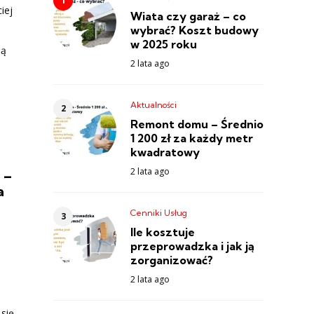
iej
Wiata czy garaż – co
wybrać? Koszt budowy
w 2025 roku
ią
2 lata ago
Aktualności
Remont domu – Średnio
1 200 zł za każdy metr
kwadratowy
2 lata ago
 –
a
Cenniki Usług
Ile kosztuje
przeprowadzka i jak ją
zorganizować?
2 lata ago
się