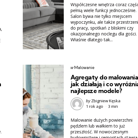
Współczesne wnętrza coraz częśc
pełnią wiele funkcji jednocześnie.
Salon bywa nie tylko miejscem
wypoczynku, ale także przestrzen
do pracy, spotkań z bliskimi czy
,
okazjonalnego noclegu dla gości.
Właśnie dlatego tak...
ć
Categories
post
w
Malowanie
w
Agregaty do malowania
m
jak działają i co wyróżni
najlepsze modele?
Posted
by
Zbigniew Kęska
1 rok ago
3 min
by
Malowanie dużych powierzchni
pędzlem lub wałkiem to już
.
przeszłość. W nowoczesnym
budownictwie i remontach stawia 