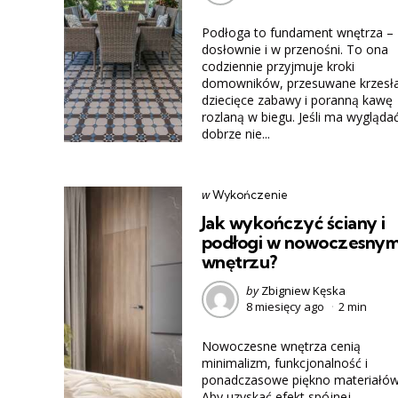
Podłoga to fundament wnętrza –
dosłownie i w przenośni. To ona
codziennie przyjmuje kroki
domowników, przesuwane krzesła
dziecięce zabawy i poranną kawę
rozlaną w biegu. Jeśli ma wygląda
dobrze nie...
Categories
post
w
Wykończenie
w
Jak wykończyć ściany i
podłogi w nowoczesny
wnętrzu?
Posted
by
Zbigniew Kęska
8 miesięcy ago
2 min
by
Nowoczesne wnętrza cenią
minimalizm, funkcjonalność i
ponadczasowe piękno materiałów
Aby uzyskać efekt spójnej,