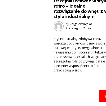
Grzejniki żeliwne w styl
retro – idealne
rozwiązanie do wnętrz 
stylu industrialnym
Posted
by
Zbigniew Kęska
2 lata ago
2 min
by
Styl industrialny zdobywa coraz
większą popularność dzięki swoje
surowej estetyce, oryginalności i
nawiązaniu do historii architektury
przemysłowej. W takich wnętrzac
szczególną rolę odgrywają detale
elementy wyposażenia, które
przyciągają wzrok...
Nawigacja
po