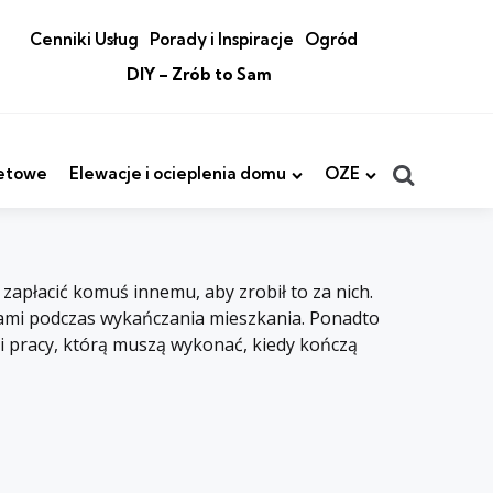
Cenniki Usług
Porady i Inspiracje
Ogród
DIY – Zrób to Sam
Search
etowe
Elewacje i ocieplenia domu
OZE
zapłacić komuś innemu, aby zrobił to za nich.
wami podczas wykańczania mieszkania. Ponadto
ści pracy, którą muszą wykonać, kiedy kończą