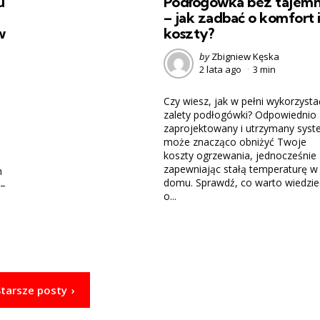
u
Podłogówka bez tajemn
– jak zadbać o komfort 
w
koszty?
Posted
by
Zbigniew Kęska
2 lata ago
3 min
by
Czy wiesz, jak w pełni wykorzysta
zalety podłogówki? Odpowiednio
zaprojektowany i utrzymany sys
j
może znacząco obniżyć Twoje
koszty ogrzewania, jednocześnie
zapewniając stałą temperaturę w
h
domu. Sprawdź, co warto wiedzie
 –
o...
Starsze posty