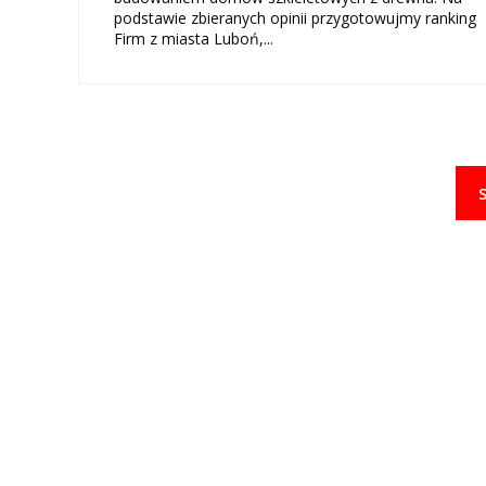
podstawie zbieranych opinii przygotowujmy ranking
Firm z miasta Luboń,...
Nawigacja
po
wpisach