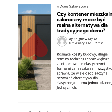
Categories
post
w
Domy Szkieletowe
w
Czy kontener mieszkal
całoroczny może być
realną alternatywą dla
tradycyjnego domu?
Posted
by
Zbigniew Kęska
8 miesięcy ago
2 min
by
Rosnące koszty budowy, długie
terminy realizacji i coraz większe
zainteresowanie elastycznymi
formami zamieszkania – wszystko
sprawia, że wiele osób zaczyna
rozważać alternatywy dla
klasycznego domu jednorodzinne
Jedną z nich...