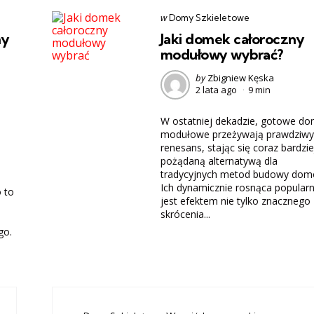
Categories
post
w
Domy Szkieletowe
w
ny
Jaki domek całoroczny
modułowy wybrać?
Posted
by
Zbigniew Kęska
2 lata ago
9 min
by
W ostatniej dekadzie, gotowe do
modułowe przeżywają prawdziwy
renesans, stając się coraz bardzie
pożądaną alternatywą dla
tradycyjnych metod budowy dom
Ich dynamicznie rosnąca popular
 to
jest efektem nie tylko znacznego
skrócenia...
go.