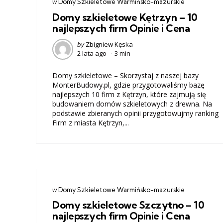
Categories
post
w
Domy Szkieletowe Warmińsko-mazurskie
w
Domy szkieletowe Kętrzyn – 10
najlepszych firm Opinie i Cena
Posted
by
Zbigniew Kęska
2 lata ago
3 min
by
Domy szkieletowe – Skorzystaj z naszej bazy
MonterBudowy.pl, gdzie przygotowaliśmy bazę
najlepszych 10 firm z Kętrzyn, które zajmują się
budowaniem domów szkieletowych z drewna. Na
podstawie zbieranych opinii przygotowujmy ranking
Firm z miasta Kętrzyn,...
Categories
post
w
Domy Szkieletowe Warmińsko-mazurskie
w
Domy szkieletowe Szczytno – 10
najlepszych firm Opinie i Cena