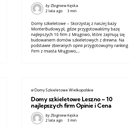
Posted
by
Zbigniew Kęska
2 lata ago
3 min
by
Domy szkieletowe – Skorzystaj z naszej bazy
MonterBudowy.pl, gdzie przygotowaliśmy bazę
najlepszych 10 firm z Mrągowo, które zajmują się
budowaniem domów szkieletowych z drewna. Na
podstawie zbieranych opinii przygotowujmy ranking
Firm z miasta Mrągowo,...
Categories
post
w
Domy Szkieletowe Wielkopolskie
w
Domy szkieletowe Leszno – 10
najlepszych firm Opinie i Cena
Posted
by
Zbigniew Kęska
2 lata ago
3 min
by