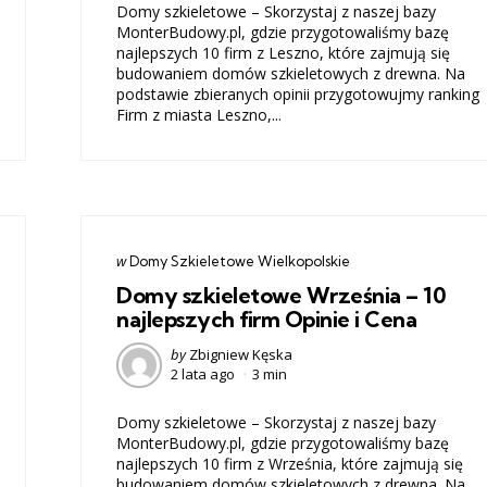
Domy szkieletowe – Skorzystaj z naszej bazy
MonterBudowy.pl, gdzie przygotowaliśmy bazę
najlepszych 10 firm z Leszno, które zajmują się
budowaniem domów szkieletowych z drewna. Na
podstawie zbieranych opinii przygotowujmy ranking
Firm z miasta Leszno,...
Categories
post
w
Domy Szkieletowe Wielkopolskie
w
Domy szkieletowe Września – 10
najlepszych firm Opinie i Cena
Posted
by
Zbigniew Kęska
2 lata ago
3 min
by
Domy szkieletowe – Skorzystaj z naszej bazy
MonterBudowy.pl, gdzie przygotowaliśmy bazę
najlepszych 10 firm z Września, które zajmują się
budowaniem domów szkieletowych z drewna. Na