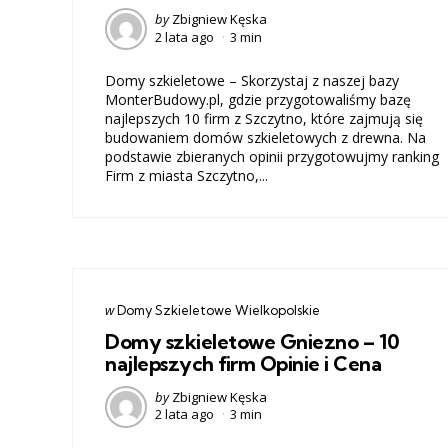
Posted
by
Zbigniew Kęska
2 lata ago
3 min
by
Domy szkieletowe – Skorzystaj z naszej bazy
MonterBudowy.pl, gdzie przygotowaliśmy bazę
najlepszych 10 firm z Szczytno, które zajmują się
budowaniem domów szkieletowych z drewna. Na
podstawie zbieranych opinii przygotowujmy ranking
Firm z miasta Szczytno,...
Categories
post
w
Domy Szkieletowe Wielkopolskie
w
Domy szkieletowe Gniezno – 10
najlepszych firm Opinie i Cena
Posted
by
Zbigniew Kęska
2 lata ago
3 min
by