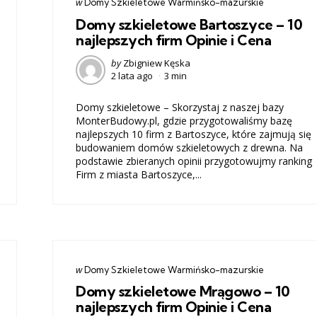
Categories
post
w
Domy Szkieletowe Warmińsko-mazurskie
w
Domy szkieletowe Bartoszyce – 10
najlepszych firm Opinie i Cena
Posted
by
Zbigniew Kęska
2 lata ago
3 min
by
Domy szkieletowe – Skorzystaj z naszej bazy
MonterBudowy.pl, gdzie przygotowaliśmy bazę
najlepszych 10 firm z Bartoszyce, które zajmują się
budowaniem domów szkieletowych z drewna. Na
podstawie zbieranych opinii przygotowujmy ranking
Firm z miasta Bartoszyce,...
Categories
post
w
Domy Szkieletowe Warmińsko-mazurskie
w
Domy szkieletowe Mrągowo – 10
najlepszych firm Opinie i Cena