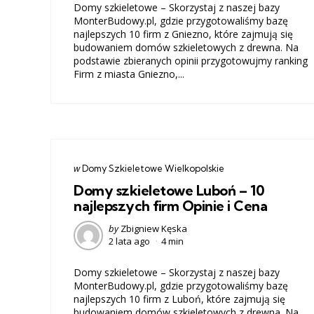
Domy szkieletowe – Skorzystaj z naszej bazy
MonterBudowy.pl, gdzie przygotowaliśmy bazę
najlepszych 10 firm z Gniezno, które zajmują się
budowaniem domów szkieletowych z drewna. Na
podstawie zbieranych opinii przygotowujmy ranking
Firm z miasta Gniezno,...
Categories
post
w
Domy Szkieletowe Wielkopolskie
w
Domy szkieletowe Luboń – 10
najlepszych firm Opinie i Cena
Posted
by
Zbigniew Kęska
2 lata ago
4 min
by
Domy szkieletowe – Skorzystaj z naszej bazy
MonterBudowy.pl, gdzie przygotowaliśmy bazę
najlepszych 10 firm z Luboń, które zajmują się
budowaniem domów szkieletowych z drewna. Na