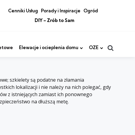
Cenniki Usług
Porady i Inspiracje
Ogród
DIY – Zrób to Sam
Search
etowe
Elewacje i ocieplenia domu
OZE
owe; szkielety są podatne na złamania
ich lokalizacji i nie należy na nich polegać, gdy
ów z istniejących zamiast ich ponownego
zpieczeństwo na dłuższą metę.