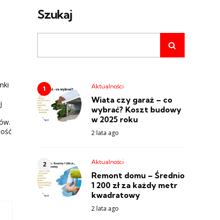
Szukaj
mki
Aktualności
Wiata czy garaż – co
j
wybrać? Koszt budowy
w 2025 roku
ów.
ność
2 lata ago
Aktualności
Remont domu – Średnio
1 200 zł za każdy metr
kwadratowy
2 lata ago