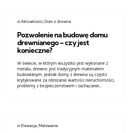
Categories
Posted
in
Aktualności
Dom z drewna
in
Pozwolenie na budowę domu
drewnianego – czy jest
konieczne?
W świecie, w którym wszystko jest wykonane z
metalu, drewno jest tradycyjnym materiałem
budowlanym. Jednak domy z drewna są często
krytykowane za obniżanie wartości nieruchomości,
problemy z bezpieczeństwem i zachęcanie...
Categories
Posted
in
Elewacja
Malowanie
in