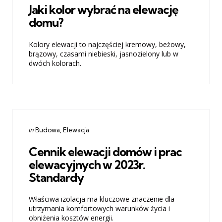
Jaki kolor wybrać na elewację
domu?
Kolory elewacji to najczęściej kremowy, beżowy,
brązowy, czasami niebieski, jasnozielony lub w
dwóch kolorach.
Categories
Posted
in
Budowa
Elewacja
in
Cennik elewacji domów i prac
elewacyjnych w 2023r.
Standardy
Właściwa izolacja ma kluczowe znaczenie dla
utrzymania komfortowych warunków życia i
obniżenia kosztów energii.