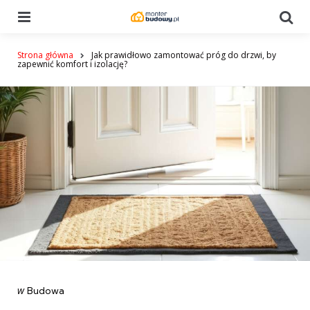
Menu
Se
Strona główna
Jak prawidłowo zamontować próg do drzwi, by
zapewnić komfort i izolację?
Categories
post
w
Budowa
w