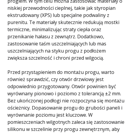
progiem. W tym celu można zastosować materiały o
niskiej przewodności cieplnej, takie jak styropian
ekstrudowany (XPS) lub specjalne podwaliny z
purenitu. Te materiały skutecznie redukują mostki
termiczne, minimalizując straty ciepła oraz
przenikanie hałasu z zewnątrz. Dodatkowo,
zastosowanie taśm uszczelniających lub mas
uszczelniających na styku progu z podłożem
zwiększa szczelność i chroni przed wilgocią.
Przed przystąpieniem do montażu progu, warto
również sprawdzić, czy otwór drzwiowy jest
odpowiednio przygotowany. Otwór powinien być
wyrównany pionowo i poziomo z tolerancją ±2 mm.
Bez ukończonej podłogi nie rozpoczyna się montażu
ościeżnicy. Dopasowanie progu do grubości paneli i
wyrównanie poziomu jest kluczowe. W
pomieszczeniach wilgotnych zaleca się zastosowanie
silikonu w szczelinie przy progu zewnętrznym, aby