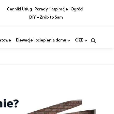
Cenniki Usług
Porady i Inspiracje
Ogród
DIY – Zrób to Sam
Search
etowe
Elewacje i ocieplenia domu
OZE