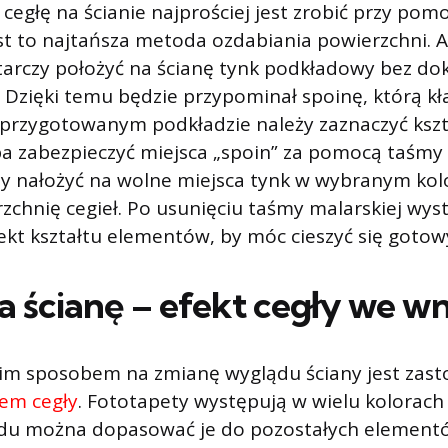
cegłę na ścianie najprościej jest zrobić przy pom
st to najtańsza metoda ozdabiania powierzchni. 
tarczy położyć na ścianę tynk podkładowy bez d
 Dzięki temu będzie przypominał spoinę, którą kł
 przygotowanym podkładzie należy zaznaczyć kszta
a zabezpieczyć miejsca „spoin” za pomocą taśmy 
y nałożyć na wolne miejsca tynk w wybranym kolo
zchnię cegieł. Po usunięciu taśmy malarskiej wys
ekt kształtu elementów, by móc cieszyć się got
a ścianę – efekt cegły we w
kim sposobem na zmianę wyglądu ściany jest zas
em cegły
. Fototapety występują w wielu kolorach 
udu można dopasować je do pozostałych element