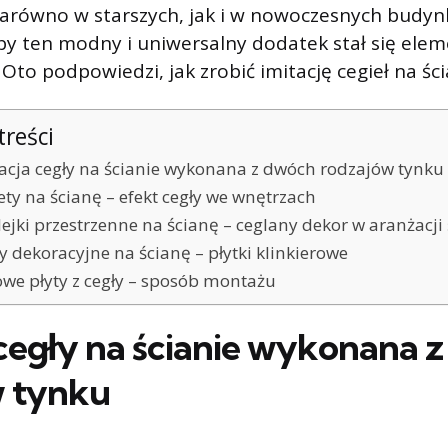
zarówno w starszych, jak i w nowoczesnych budyn
by ten modny i uniwersalny dodatek stał się ele
to podpowiedzi, jak zrobić imitację cegieł na ści
treści
acja cegły na ścianie wykonana z dwóch rodzajów tynku
ty na ścianę – efekt cegły we wnętrzach
ejki przestrzenne na ścianę – ceglany dekor w aranżacji
y dekoracyjne na ścianę – płytki klinkierowe
we płyty z cegły – sposób montażu
 cegły na ścianie wykonana 
w tynku