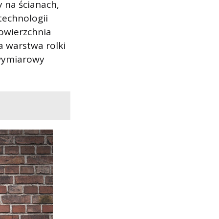
y na ścianach,
technologii
owierzchnia
 warstwa rolki
jwymiarowy