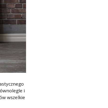
lastycznego
równolegle i
ów wszelkie