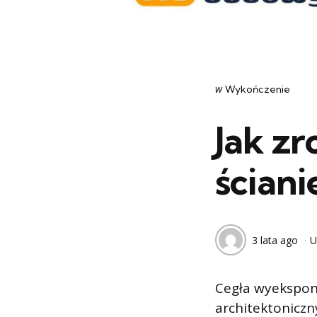
Categories
post
w
Wykończenie
w
Jak zr
ściani
3 lata ago
U
Cegła wyekspono
architektoniczn