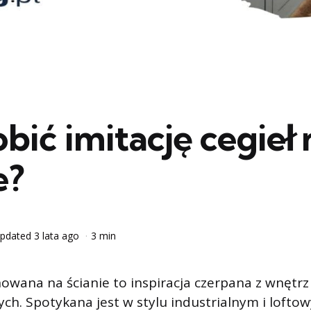
obić imitację cegieł 
e?
pdated
3 lata ago
3 min
wana na ścianie to inspiracja czerpana z wnętr
ych. Spotykana jest w stylu industrialnym i lofto