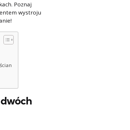
kach. Poznaj
mentem wystroju
anie!
 ścian
z dwóch