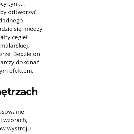
ocy tynku.
Aby odtworzyć
okładnego
adzie się między
łty cegieł.
malarskiej.
rze. Będzie on
tarczy dokonać
owym efektem.
nętrzach
tosowanie
i wzorach,
ów wystroju