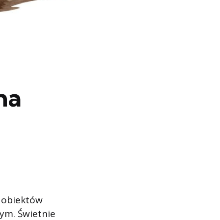
na
z obiektów
wym. Świetnie