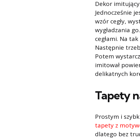
Dekor imitujący 
Jednocześnie je
wzór cegły, wys
wygładzania go.
cegłami. Na tak
Następnie trzeb
Potem wystarcz
imitował powier
delikatnych kor
Tapety n
Prostym i szyb
tapety z motyw
dlatego bez tr