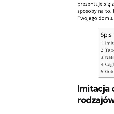
prezentuje się 
sposoby na to, 
Twojego domu. O
Spis 
Imit
Tape
Nakl
Cegł
Goto
Imitacja
rodzajó