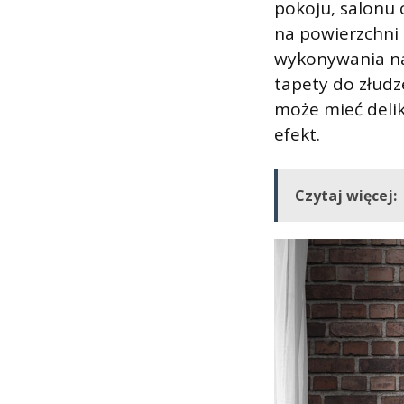
pokoju, salonu 
na powierzchni 
wykonywania nad
tapety do złud
może mieć deli
efekt.
Czytaj więcej: