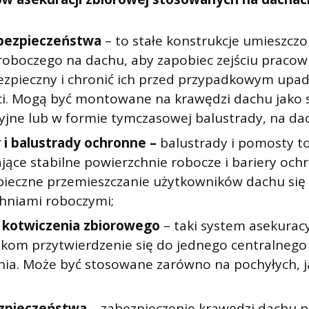
 bezpieczeństwa
– to stałe konstrukcje umieszcz
roboczego na dachu, aby zapobiec zejściu praco
ezpieczny i chronić ich przed przypadkowym upa
i. Mogą być montowane na krawędzi dachu jako 
yjne lub w formie tymczasowej balustrady, na dac
i balustrady ochronne –
balustrady i pomosty t
jące stabilne powierzchnie robocze i bariery oc
pieczne przemieszczanie użytkowników dachu si
hniami roboczymi;
 kotwiczenia zbiorowego
– taki system asekurac
kom przytwierdzenie się do jednego centralnego
nia. Może być stosowane zarówno na pochyłych, ja
ezpieczeństwa
– zabezpieczenie krawędzi dachu p