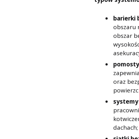
barierki
obszaru 
obszar b
wysokośc
asekurac
pomosty 
zapewnia
oraz bez
powierzc
systemy
pracowni
kotwicze
dachach;
siatki b