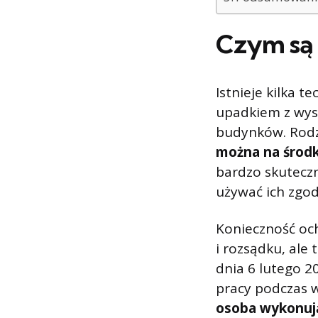
Czym są 
Istnieje kilka 
upadkiem z wys
budynków. Rodza
można na środk
bardzo skuteczn
używać ich zgod
Konieczność och
i rozsądku, ale
dnia 6 lutego 2
pracy podczas 
osoba wykonują