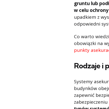
gruntu lub pod
w celu ochron
upadkiem z wys
odpowiedni sys
Co warto wiedz
obowiązki na wy
punkty asekura
Rodzaje i 
Systemy asekur
budynków obejmu
zapewnić bezpi
zabezpieczeniu
typów systemów