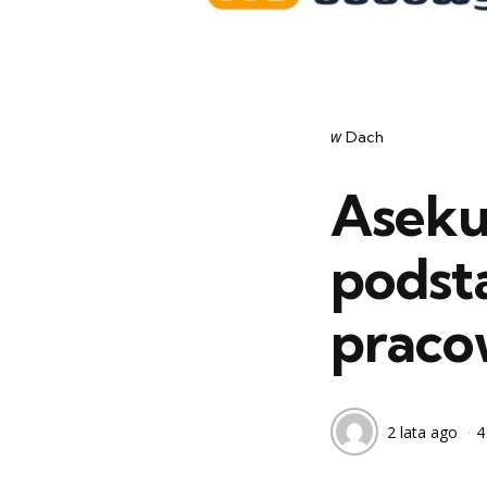
Categories
post
w
Dach
w
Aseku
podst
praco
2 lata ago
4