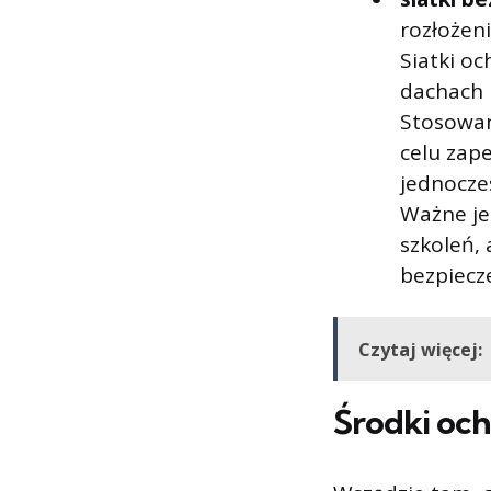
rozłożen
Siatki o
dachach 
Stosowan
celu zap
jednocze
Ważne je
szkoleń,
bezpiecz
Czytaj więcej:
Środki och