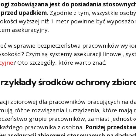
łogi zobowiązana jest do posiadania stosownyc
y przed upadkiem
. Zgodnie z tym, wszystkie osob
okości wyższej niż 1 metr powinne być wyposażo
tem asekuracyjny.
ieć w sprawie bezpieczeństwa pracowników wyko
sokości? Czym są systemy asekuracji linowej, sy
cyjne
? Oto szczegóły, które warto znać.
przykłady środków ochrony zbior
acji zbiorowej dla pracowników pracujących na d
ją różne rozwiązania i urządzenia, które mają 
eczeństwo grupie pracowników, zamiast jednos
 każdego pracownika z osobna.
Poniżej przedstaw
 asekuracji zbiorowej stosowanych na dachac