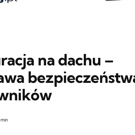
racja na dachu –
awa bezpieczeństw
wników
 min