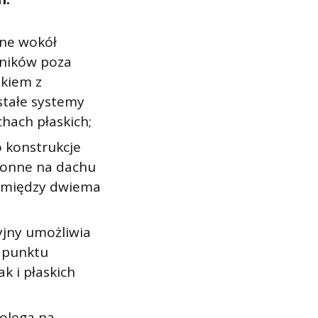
one wokół
wników poza
dkiem z
stałe systemy
hach płaskich;
o konstrukcje
hronne na dachu
ę między dwiema
yjny umożliwia
 punktu
k i płaskich
olega na