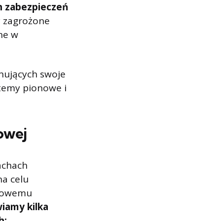
h zabezpieczeń
y zagrożone
ne w
nujących swoje
stemy pionowe i
owej
achach
na celu
tkowemu
iamy kilka
h: