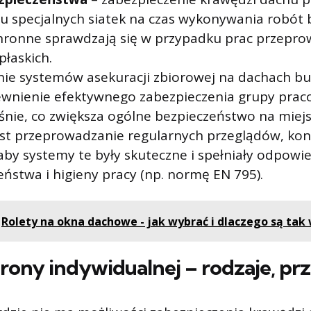
iu specjalnych siatek na czas wykonywania robót
chronne sprawdzają się w przypadku prac przepr
płaskich.
ie systemów asekuracji zbiorowej na dachach 
ewnienie efektywnego zabezpieczenia grupy pra
śnie, co zwiększa ogólne bezpieczeństwo na miejs
st przeprowadzanie regularnych przeglądów, kons
 aby systemy te były skuteczne i spełniały odpow
eństwa i higieny pracy (np. normę EN 795).
Rolety na okna dachowe - jak wybrać i dlaczego są tak
rony indywidualnej – rodzaje, pr