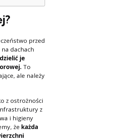
j?
ieczeństwo przed
 na dachach
zielić je
iorowej.
To
jące, ale należy
o z ostrożności
nfrastruktury z
wa i higieny
emy, że
każda
ierzchni