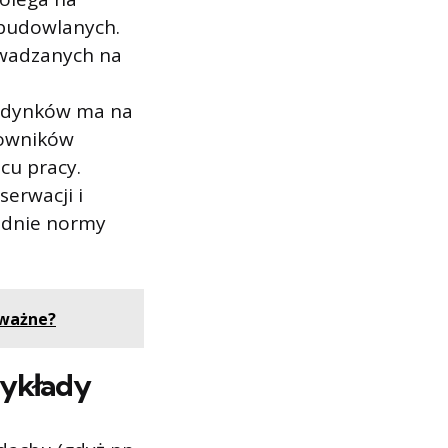
 budowlanych.
owadzanych na
budynków ma na
cowników
cu pracy.
erwacji i
iednie normy
 ważne?
zykłady