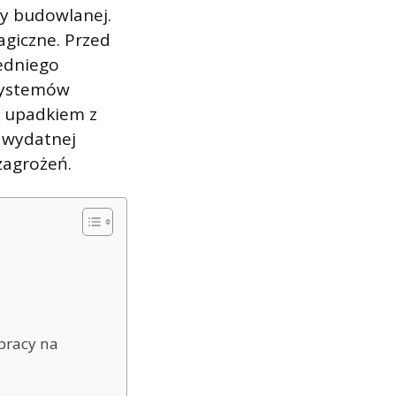
y budowlanej.
agiczne. Przed
edniego
 systemów
d upadkiem z
 wydatnej
zagrożeń.
 pracy na