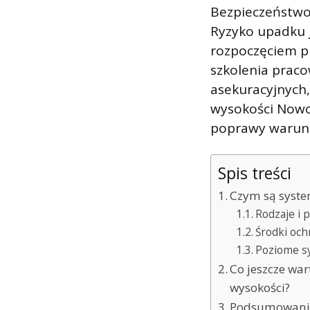
Bezpieczeństwo
Ryzyko upadku j
rozpoczęciem p
szkolenia prac
asekuracyjnych,
wysokości Nowo
poprawy warunkó
Spis treści
Czym są syste
Rodzaje i 
Środki och
Poziome s
Co jeszcze wa
wysokości?
Podsumowani