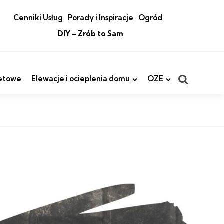
Cenniki Usług
Porady i Inspiracje
Ogród
DIY – Zrób to Sam
Search
etowe
Elewacje i ocieplenia domu
OZE