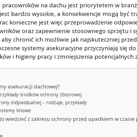
 pracowników na dachu jest priorytetem w branż
est bardzo wysokie, a konsekwencje mogą być tr
rac konieczne jest więc przeprowadzenie odpowi
owników oraz zapewnienie stosownego sprzętu i
 aby chronić ich możliwie jak najskuteczniej prze
czesne systemy asekuracyjne przyczyniają się do
w i higieny pracy i zmniejszenia potencjalnych 
my asekuracji dachowej?
przykłady środków ochrony zbiorowej
rony indywidualnej – rodzaje, przykłady
ystemy linowe
rto wiedzieć z zakresu ochrony przed upadkiem w czasie
e