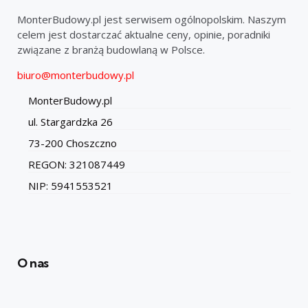
MonterBudowy.pl jest serwisem ogólnopolskim. Naszym
celem jest dostarczać aktualne ceny, opinie, poradniki
związane z branżą budowlaną w Polsce.
biuro@monterbudowy.pl
MonterBudowy.pl
ul. Stargardzka 26
73-200 Choszczno
REGON: 321087449
NIP: 5941553521
O nas