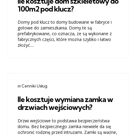
Ile kosztuje dom szkieletowy do
100m2 pod klucz?
Domy pod klucz to domy budowane w fabryce i
gotowe do zamieszkania. Domy te są
prefabrykowane, co oznacza, że ​​są wykonane z
fabrycznych części, które można szybko i łatwo
złożyć....
Categories
Posted
in
Cenniki Usług
in
Ile kosztuje wymiana zamka w
drzwiach wejściowych?
Drzwi wejściowe to podstawa bezpieczeństwa
domu. Bez bezpiecznego zamka niewiele da się
ochronić rodzinę przed intruzami. Zamki są ważne,