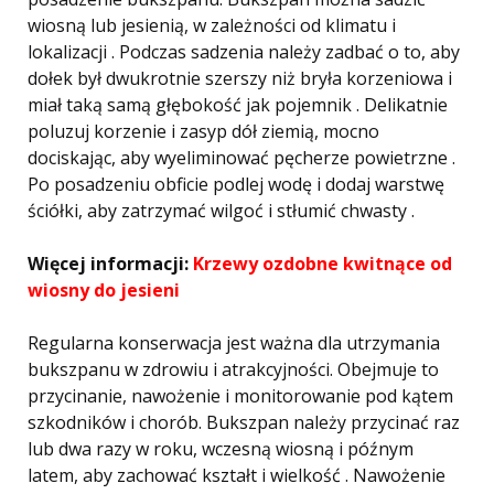
wiosną lub jesienią, w zależności od klimatu i
lokalizacji . Podczas sadzenia należy zadbać o to, aby
dołek był dwukrotnie szerszy niż bryła korzeniowa i
miał taką samą głębokość jak pojemnik . Delikatnie
poluzuj korzenie i zasyp dół ziemią, mocno
dociskając, aby wyeliminować pęcherze powietrzne .
Po posadzeniu obficie podlej wodę i dodaj warstwę
ściółki, aby zatrzymać wilgoć i stłumić chwasty .
Więcej informacji:
Krzewy ozdobne kwitnące od
wiosny do jesieni
Regularna konserwacja jest ważna dla utrzymania
bukszpanu w zdrowiu i atrakcyjności. Obejmuje to
przycinanie, nawożenie i monitorowanie pod kątem
szkodników i chorób. Bukszpan należy przycinać raz
lub dwa razy w roku, wczesną wiosną i późnym
latem, aby zachować kształt i wielkość . Nawożenie