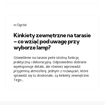
Categories
Posted
in
Ogród
in
Kinkiety zewnętrzne na tarasie
– co wziąć pod uwagę przy
wyborze lamp?
Oświetlenie na tarasie pełni istotną funkcję
praktyczną i dekoracyjną. Odpowiednio dobrane
wyeksponuje detale, ale również wprowadzi
przyjemną atmosferę. Jednym z rozwiązań, które
sprawdzi się tu doskonale, są kinkiety zewnętrzne.
Tego...