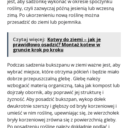
jest, aby sadzonkę wykonać w okresie spoczynku
rośliny, czyli zazwyczaj późną jesienią lub wczesną
zimą. Po ukorzenieniu nową roślinę można
przesadzić do ziemi lub pojemnika.
Czytaj więcej:
Kotwy do ziemi – jak je
prawidłowo osadzić? Montaż kotew w
gruncie krok po kroku
Podczas sadzenia bukszpanu w ziemi ważne jest, aby
wybrać miejsce, które otrzyma półcień i będzie miało
dobrze przepuszczalną glebę . Glebę należy
wzbogacić materią organiczną, taką jak kompost lub
dojrzały obornik, aby poprawić jej strukturę i
żyzność. Aby posadzić bukszpan, wykop dołek
dwukrotnie szerszy i głębszy od bryły korzeniowej i
umieść w nim roślinę, upewniając się, że wierzchołek
bryły korzeniowej zrówna się z powierzchnią gleby.
Po posadzeniu roślinę należy dokładnie podlać i