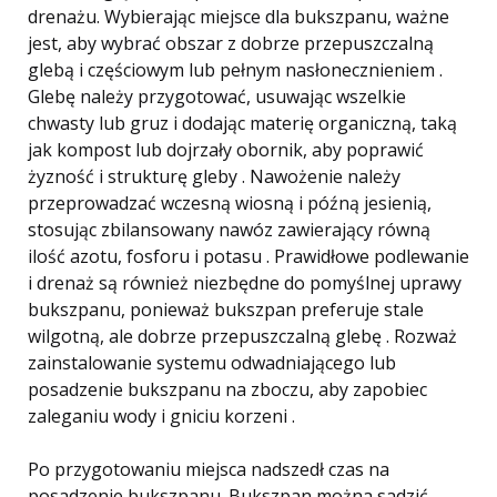
drenażu. Wybierając miejsce dla bukszpanu, ważne
jest, aby wybrać obszar z dobrze przepuszczalną
glebą i częściowym lub pełnym nasłonecznieniem .
Glebę należy przygotować, usuwając wszelkie
chwasty lub gruz i dodając materię organiczną, taką
jak kompost lub dojrzały obornik, aby poprawić
żyzność i strukturę gleby . Nawożenie należy
przeprowadzać wczesną wiosną i późną jesienią,
stosując zbilansowany nawóz zawierający równą
ilość azotu, fosforu i potasu . Prawidłowe podlewanie
i drenaż są również niezbędne do pomyślnej uprawy
bukszpanu, ponieważ bukszpan preferuje stale
wilgotną, ale dobrze przepuszczalną glebę . Rozważ
zainstalowanie systemu odwadniającego lub
posadzenie bukszpanu na zboczu, aby zapobiec
zaleganiu wody i gniciu korzeni .
Po przygotowaniu miejsca nadszedł czas na
posadzenie bukszpanu. Bukszpan można sadzić