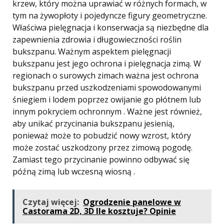
krzew, który można uprawiać w różnych formach, w
tym na żywopłoty i pojedyncze figury geometryczne.
Właściwa pielęgnacja i konserwacja są niezbędne dla
zapewnienia zdrowia i długowieczności roślin
bukszpanu. Ważnym aspektem pielęgnacji
bukszpanu jest jego ochrona i pielęgnacja zimą. W
regionach o surowych zimach ważna jest ochrona
bukszpanu przed uszkodzeniami spowodowanymi
śniegiem i lodem poprzez owijanie go płótnem lub
innym pokryciem ochronnym . Ważne jest również,
aby unikać przycinania bukszpanu jesienią,
ponieważ może to pobudzić nowy wzrost, który
może zostać uszkodzony przez zimową pogodę.
Zamiast tego przycinanie powinno odbywać się
późną zimą lub wczesną wiosną .
Czytaj więcej:
Ogrodzenie panelowe w
Castorama 2D, 3D Ile kosztuje? Opinie