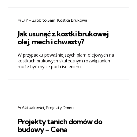
Categories
Posted
in
DIY - Zrób to Sam
Kostka Brukowa
in
Jak usunąć z kostki brukowej
olej, mech i chwasty?
W przypadku poważniejszych plam olejowych na
kostkach brukowych skutecznym rozwiązaniem
może być mycie pod ciśnieniem.
Categories
Posted
in
Aktualności
Projekty Domu
in
Projekty tanich domów do
budowy – Cena