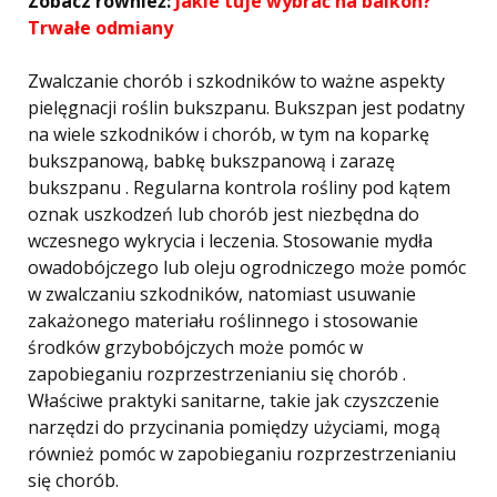
Zobacz również:
Jakie tuje wybrać na balkon?
Trwałe odmiany
Zwalczanie chorób i szkodników to ważne aspekty
pielęgnacji roślin bukszpanu. Bukszpan jest podatny
na wiele szkodników i chorób, w tym na koparkę
bukszpanową, babkę bukszpanową i zarazę
bukszpanu . Regularna kontrola rośliny pod kątem
oznak uszkodzeń lub chorób jest niezbędna do
wczesnego wykrycia i leczenia. Stosowanie mydła
owadobójczego lub oleju ogrodniczego może pomóc
w zwalczaniu szkodników, natomiast usuwanie
zakażonego materiału roślinnego i stosowanie
środków grzybobójczych może pomóc w
zapobieganiu rozprzestrzenianiu się chorób .
Właściwe praktyki sanitarne, takie jak czyszczenie
narzędzi do przycinania pomiędzy użyciami, mogą
również pomóc w zapobieganiu rozprzestrzenianiu
się chorób.