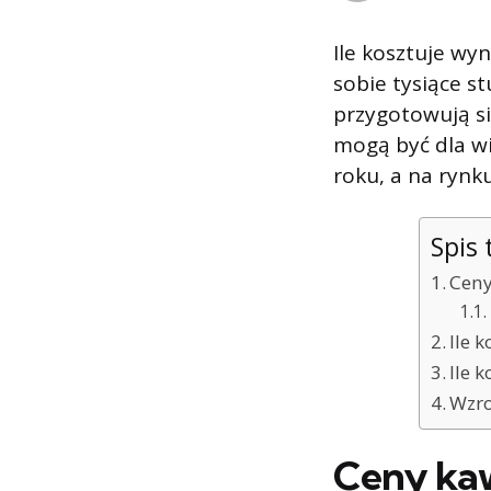
Ile kosztuje wy
sobie tysiące s
przygotowują s
mogą być dla wi
roku, a na rynk
Spis 
Ceny
Ile 
Ile 
Wzro
Ceny kaw