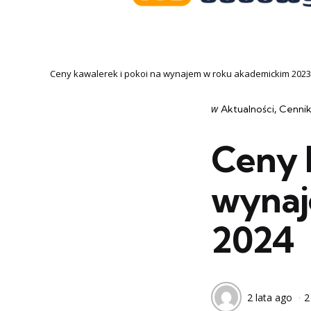
Ceny kawalerek i pokoi na wynajem w roku akademickim 202
Categories
post
w
Aktualności
Cennik
w
Ceny 
wynaj
2024
2 lata ago
2