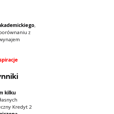
 akademickiego
,
 porównaniu z
 wynajem
spiracje
nniki
m kilku
własnych
eczny Kredyt 2