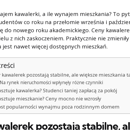
najem kawalerki, a ile wynajem mieszkania? To py
tudentów co roku na przełomie września i paździe
ię do nowego roku akademickiego. Ceny kawalere
elu z nich zaskoczeniem. Praktycznie nie zmieniły
u jest nawet więcej dostępnych mieszkań.
treści
 kawalerek pozostają stabilne, ale większe mieszkania t
Na rynek nieruchomości wpłynęły różne czynniki
kosztuje kawalerka? Studenci taniej zapłacą za pokój
kosztuje mieszkanie? Ceny mocno nie wzrosły
st popularności wynajmu poza rodzinnym domem
alerek pozostają stabilne, a