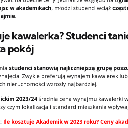
ływać na obecne ceny. Jednak ze względu na o
gra
ejsc w akademikach
, młodzi studenci wciąż
częst
najmie
.
uje kawalerka? Studenci tani
za pokój
śnia
studenci stanowią najliczniejszą grupę posz
najęcia. Zwykle preferują wynajem kawalerek lu
ych nieruchomości wzrosły najbardziej.
ickim 2023/24
średnia cena wynajmu kawalerki 
rzy czym lokalizacja i standard mieszkania wpływa
ć:
Ile kosztuje Akademik w 2023 roku? Ceny ak