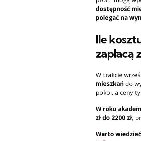
proc.” mogą wp
dostępność mi
polegać na wy
Ile koszt
zapłacą 
W trakcie wrze
mieszkań
do wy
pokoi, a ceny t
W roku akadem
zł do 2200 zł
, p
Warto wiedzie