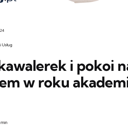
324
i Usług
kawalerek i pokoi n
em w roku akadem
 min