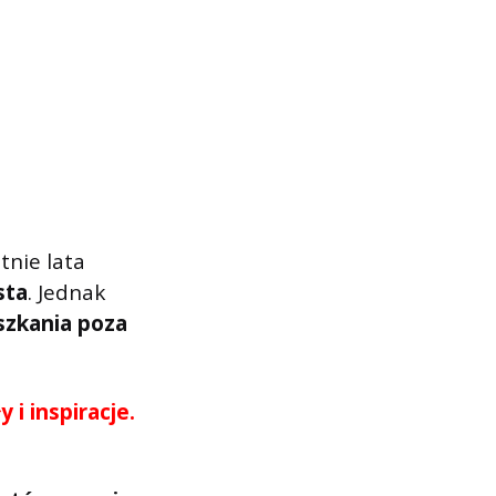
tnie lata
sta
. Jednak
szkania poza
i inspiracje.