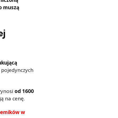
niczoną
o muszą
ej
ukującą
b pojedynczych
wynosi
od 1600
ją na cenę.
ademików w