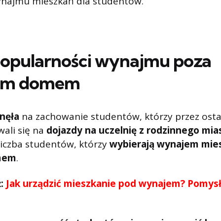
najmu mieszkań dla studentów.
opularności wynajmu poza
ym domem
nęła
na zachowanie studentów, którzy przez osta
wali się na
dojazdy na uczelnię z rodzinnego mia
liczba studentów, którzy
wybierają wynajem mie
mem
.
ż:
Jak urządzić mieszkanie pod wynajem? Pomysły 