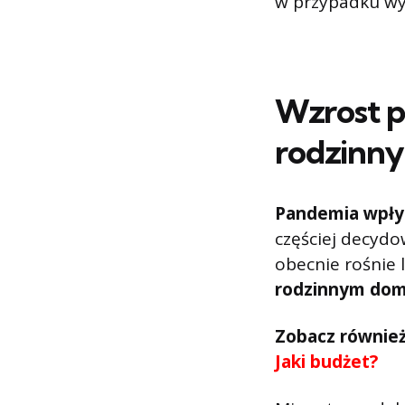
w przypadku wy
Wzrost p
rodzinn
Pandemia wpły
częściej decydo
obecnie rośnie 
rodzinnym do
Zobacz równie
Jaki budżet?