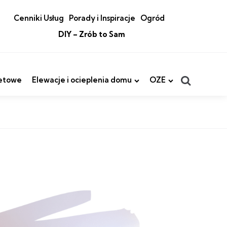
Cenniki Usług
Porady i Inspiracje
Ogród
DIY – Zrób to Sam
Search
etowe
Elewacje i ocieplenia domu
OZE