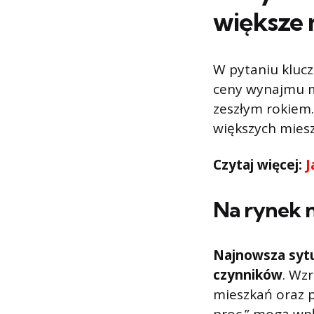
większe 
W pytaniu klu
ceny wynajmu m
zeszłym rokiem
większych miesz
Czytaj więcej:
J
Na rynek 
Najnowsza sytu
czynników
. Wz
mieszkań oraz p