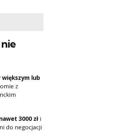
 nie
 większym lub
iomie z
enckim
nawet 3000 zł
i
ni do negocjacji