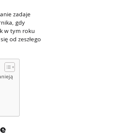
tanie zadaje
rnika, gdy
k w tym roku
 się od zeszłego
anieją
le