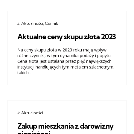
Categories
Posted
in
Aktualności
Cennik
in
Aktualne ceny skupu złota 2023
Na ceny skupu złota w 2023 roku mają wpływ
różne czynniki, w tym dynamika podaży i popytu.
Cena złota jest ustalana przez pięć największych
instytucji handlujących tym metalem szlachetnym,
takich...
Categories
Posted
in
Aktualności
in
Zakup mieszkania z darowizny
pieniężnej