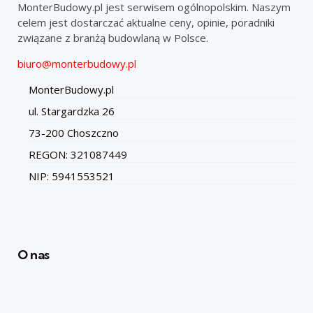
MonterBudowy.pl jest serwisem ogólnopolskim. Naszym
celem jest dostarczać aktualne ceny, opinie, poradniki
związane z branżą budowlaną w Polsce.
biuro@monterbudowy.pl
MonterBudowy.pl
ul. Stargardzka 26
73-200 Choszczno
REGON: 321087449
NIP: 5941553521
O nas