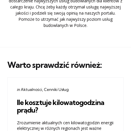
dostarczenie najwyższych usług budowlanych dla klientów z
całego kraju. Chcę żeby każdy otrzymał usługę najwyższej
jakości i podzieli się swoją opinią na naszych portalu.
Pomoże to utrzymać jak najwyższy poziom usług
budowlanych w Polsce.
Warto sprawdzić również:
Categories
Posted
in
Aktualności
Cenniki Usług
in
Ile kosztuje kilowatogodzina
prądu?
Zrozumienie aktualnych cen kilowatogodzin energii
elektrycznej w różnych regionach jest ważne