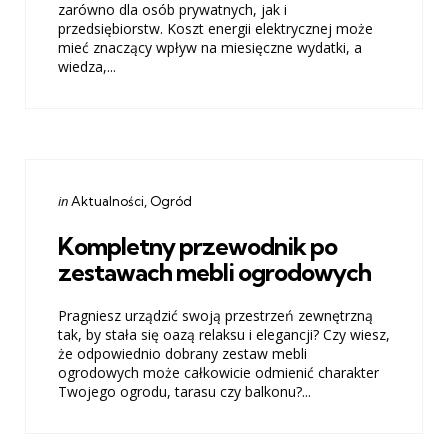
zarówno dla osób prywatnych, jak i
przedsiębiorstw. Koszt energii elektrycznej może
mieć znaczący wpływ na miesięczne wydatki, a
wiedza,...
Categories
Posted
in
Aktualności
Ogród
in
Kompletny przewodnik po
zestawach mebli ogrodowych
Pragniesz urządzić swoją przestrzeń zewnętrzną
tak, by stała się oazą relaksu i elegancji? Czy wiesz,
że odpowiednio dobrany zestaw mebli
ogrodowych może całkowicie odmienić charakter
Twojego ogrodu, tarasu czy balkonu?...