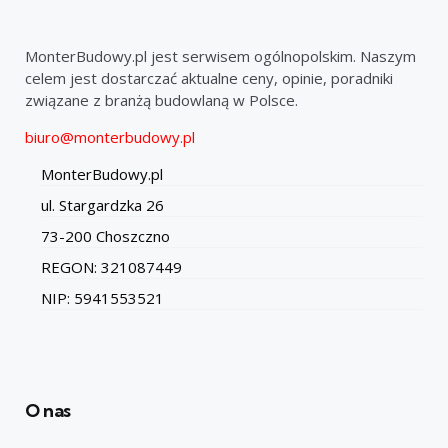
MonterBudowy.pl jest serwisem ogólnopolskim. Naszym
celem jest dostarczać aktualne ceny, opinie, poradniki
związane z branżą budowlaną w Polsce.
biuro@monterbudowy.pl
MonterBudowy.pl
ul. Stargardzka 26
73-200 Choszczno
REGON: 321087449
NIP: 5941553521
O nas