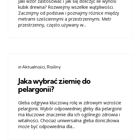
Jaki wzór zastosować i jak się doliczyć ile wynosi
kubik drewna? Rozwiejmy wszelkie wątpliwości.
Zacznijmy od podstaw i poznajmy różnice między
metrami sześciennymi a przestrzennymi. Metr
przestrzenny, często używany w...
Categories
Posted
in
Aktualności
Rośliny
in
Jaka wybrać ziemię do
pelargonii?
Gleba odgrywa kluczową rolę w zdrowym wzroście
pelargonii. Wybór odpowiedniej gleby dla pelargonii
ma kluczowe znaczenie dla ich ogólnego zdrowia i
witalności. Chociaż uniwersalna gleba doniczkowa
może być odpowiednia dla...