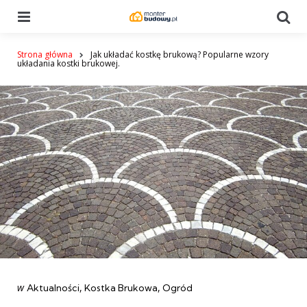
Menu
Se
Strona główna
Jak układać kostkę brukową? Popularne wzory
układania kostki brukowej.
Categories
post
w
Aktualności
Kostka Brukowa
Ogród
w