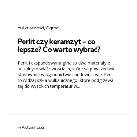
Categories
Posted
in
Aktualności
Ogród
in
Perlit czy keramzyt – co
lepsze? Co warto wybrać?
Perlit i ekspandowana glina to dwa materiały o
unikalnych właściwościach, które są powszechnie
stosowane w ogrodnictwie i budownictwie. Perlit
to rodzaj szkła wulkanicznego, które podgrzewa
się do wysokich temperatur w...
Categories
Posted
in
Aktualności
in