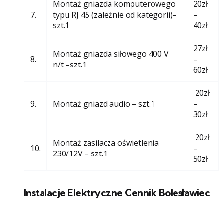
Montaż gniazda komputerowego
20zł
7.
typu RJ 45 (zależnie od kategorii)–
–
szt.1
40zł
27zł
Montaż gniazda siłowego 400 V
8.
–
n/t –szt.1
60zł
20zł
9.
Montaż gniazd audio – szt.1
–
30zł
20zł
Montaż zasilacza oświetlenia
10.
–
230/12V – szt.1
50zł
Instalacje Elektryczne Cennik Bolesławiec