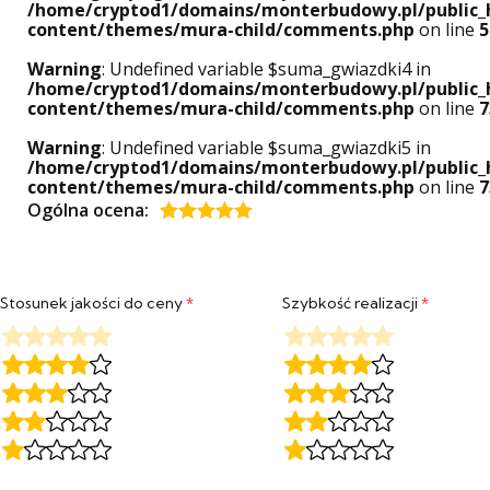
/home/cryptod1/domains/monterbudowy.pl/public_
content/themes/mura-child/comments.php
on line
5
Warning
: Undefined variable $suma_gwiazdki4 in
/home/cryptod1/domains/monterbudowy.pl/public_
content/themes/mura-child/comments.php
on line
7
Warning
: Undefined variable $suma_gwiazdki5 in
/home/cryptod1/domains/monterbudowy.pl/public_
content/themes/mura-child/comments.php
on line
7
Ogólna ocena:
Oceniony
5
na 5.
Stosunek jakości do ceny
*
Szybkość realizacji
*