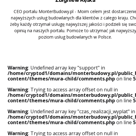
CEO portalu MonterBudowy.pl - Moim celem jest dostarczeni
najwyższych usług budowlanych dla klientów z całego kraju. Ch
żeby każdy otrzymał usługę najwyższej jakości i podzieli się sw
opinią na naszych portalu. Pomoże to utrzymać jak najwyższ
poziom usług budowlanych w Polsce.
Warning
: Undefined array key "support" in
/home/cryptod1/domains/monterbudowy.pl/public_
content/themes/mura-child/comments.php
on line
5
Warning
: Trying to access array offset on null in
/home/cryptod1/domains/monterbudowy.pl/public_
content/themes/mura-child/comments.php
on line
5
Warning
: Undefined array key "czas_realizacji_wyplat" in
/home/cryptod1/domains/monterbudowy.pl/public_
content/themes/mura-child/comments.php
on line
5
Warning
: Trying to access array offset on null in