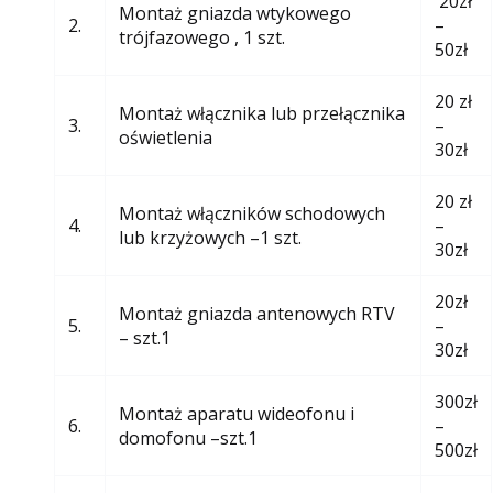
20zł
Montaż gniazda wtykowego
2.
–
trójfazowego , 1 szt.
50zł
20 zł
Montaż włącznika lub przełącznika
3.
–
oświetlenia
30zł
20 zł
Montaż włączników schodowych
4.
–
lub krzyżowych –1 szt.
30zł
20zł
Montaż gniazda antenowych RTV
5.
–
– szt.1
30zł
300zł
Montaż aparatu wideofonu i
6.
–
domofonu –szt.1
500zł