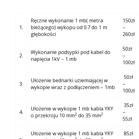
Ręczne wykonanie 1 mb( metra
150zł
1.
bieżącego) wykopu od 0.7 do 1 m
–
głębokości
260zł
50zł
Wykonanie podsypki pod kabel do
2.
–
napięcia 1kV – 1 mb
100zł
50zł
Ułożenie bednarki uziemiającej w
3.
–
wykopie wraz z podłączeniem – 1mb
100zł
35zł
Ułożenie w wykopie 1 mb kabla YKY
4.
–
2
2
o przekroju 10 mm
do 35 mm
55zł
Ułożenie w wykopie 1 mb kabla YKY
85zł
2
2