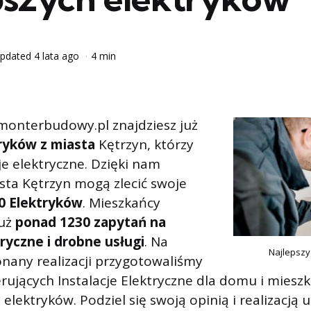
pdated
4 lata ago
4 min
monterbudowy.pl znajdziesz już
tryków z miasta
Kętrzyn, którzy
je elektryczne. Dzięki nam
sta Kętrzyn mogą zlecić swoje
0 Elektryków
. Mieszkańcy
już
ponad 1230 zapytań na
tryczne i drobne usługi
. Na
Najlepszy
nany realizacji przygotowaliśmy
erujących Instalacje Elektryczne dla domu i mieszk
elektryków. Podziel się swoją opinią i realizacją u