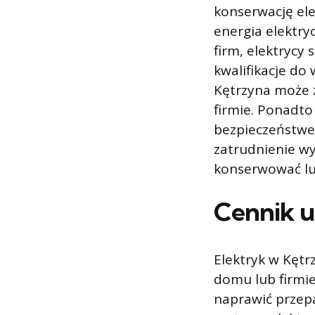
konserwację ele
energia elektr
firm, elektrycy
kwalifikacje do
Kętrzyna może 
firmie. Ponadt
bezpieczeństwem
zatrudnienie wyk
konserwować lub
Cennik u
Elektryk w Kęt
domu lub firmie
naprawić przep