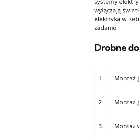
systemy elektry
wyłączają świat
elektryka w Kęt
zadanie.
Drobne do
1.
Montaż g
2.
Montaż g
3.
Montaż w