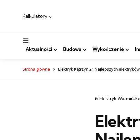
Kalkulatory
Menu
Aktualności
Budowa
Wykończenie
In
Strona główna
Elektryk Kętrzyn 21 Najlepszych elektryków
Categories
post
w
Elektryk Warmińsk
w
Elekt
Najle