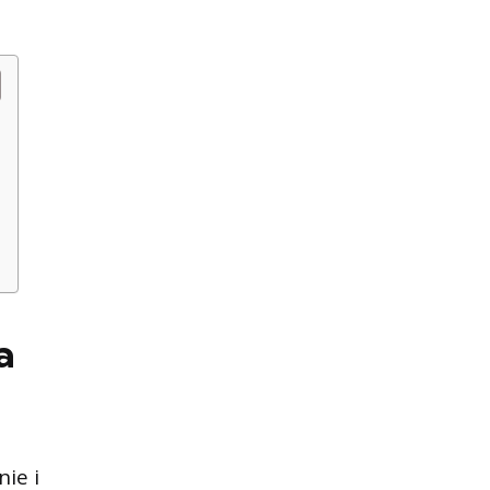
a
ie i