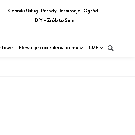
Cenniki Usług
Porady i Inspiracje
Ogród
DIY – Zrób to Sam
Search
etowe
Elewacje i ocieplenia domu
OZE