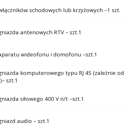
łączników schodowych lub krzyżowych –1 szt.
niazda antenowych RTV – szt.1
paratu wideofonu i domofonu –szt.1
niazda komputerowego typu RJ 45 (zależnie od
)– szt.1
niazda siłowego 400 V n/t –szt.1
niazd audio – szt.1