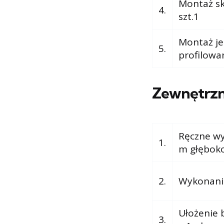
Montaż sk
4.
szt.1
Montaż je
5.
profilowa
Zewnętrzn
Ręczne wy
1.
m głęboko
2.
Wykonanie
Ułożenie 
3.