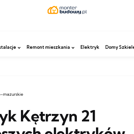
stalacje
Remont mieszkania
Elektryk
Domy Szkiel
o-mazurskie
ryk Kętrzyn 21
pszych elektryków