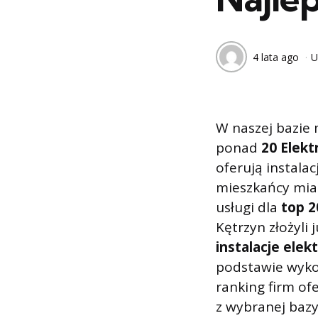
4 lata ago
U
W naszej bazie 
ponad
20 Elek
oferują instalac
mieszkańcy mia
usługi dla
top 2
Kętrzyn złożyli 
instalacje elek
podstawie wyko
ranking firm of
z wybranej bazy 