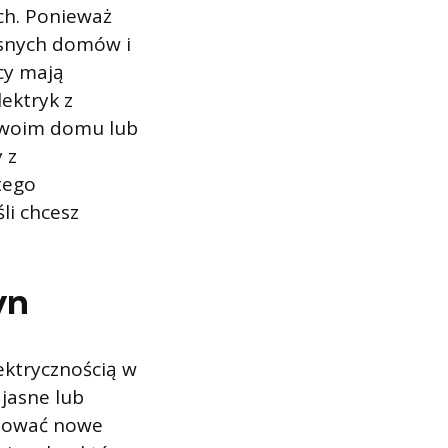
ch. Ponieważ
esnych domów i
ycy mają
ektryk z
Twoim domu lub
 z
tego
li chcesz
yn
ektrycznością w
jasne lub
alować nowe