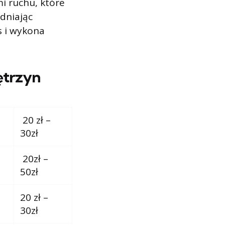
i ruchu, które
udniając
s i wykona
ętrzyn
20 zł –
30zł
20zł –
50zł
20 zł –
30zł