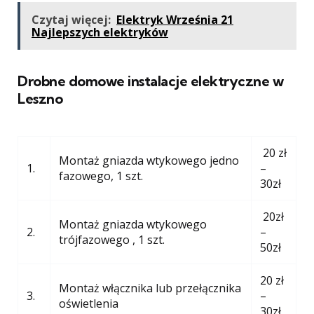
Czytaj więcej:
Elektryk Września 21
Najlepszych elektryków
Drobne domowe instalacje elektryczne w
Leszno
20 zł
Montaż gniazda wtykowego jedno
1.
–
fazowego, 1 szt.
30zł
20zł
Montaż gniazda wtykowego
2.
–
trójfazowego , 1 szt.
50zł
20 zł
Montaż włącznika lub przełącznika
3.
–
oświetlenia
30zł