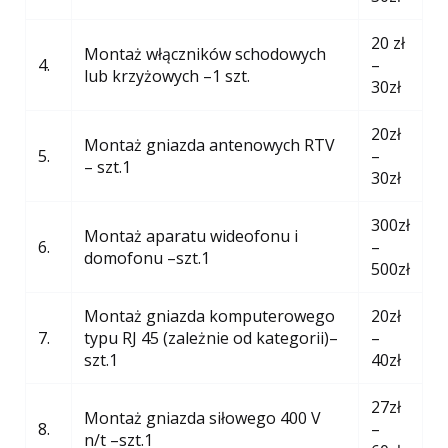
20 zł
Montaż włączników schodowych
4.
–
lub krzyżowych –1 szt.
30zł
20zł
Montaż gniazda antenowych RTV
5.
–
– szt.1
30zł
300zł
Montaż aparatu wideofonu i
6.
–
domofonu –szt.1
500zł
Montaż gniazda komputerowego
20zł
7.
typu RJ 45 (zależnie od kategorii)–
–
szt.1
40zł
27zł
Montaż gniazda siłowego 400 V
8.
–
n/t –szt.1