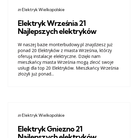
Categories
Posted
in
Elektryk Wielkopolskie
in
Elektryk Września 21
Najlepszych elektryków
W naszej bazie monterbudowy.pl znajdziesz już
ponad 20 Elektryków z miasta Września, którzy
oferują instalacje elektryczne. Dzięki nam
mieszkańcy miasta Września mogą zlecić swoje
usługi dla top 20 Elektryków. Mieszkańcy Września
złożyli już ponad...
Categories
Posted
in
Elektryk Wielkopolskie
in
Elektryk Gniezno 21
Najlepszych elektryków