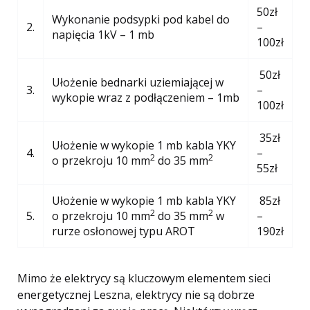
50zł
Wykonanie podsypki pod kabel do
2.
–
napięcia 1kV – 1 mb
100zł
50zł
Ułożenie bednarki uziemiającej w
3.
–
wykopie wraz z podłączeniem – 1mb
100zł
35zł
Ułożenie w wykopie 1 mb kabla YKY
4.
–
2
2
o przekroju 10 mm
do 35 mm
55zł
Ułożenie w wykopie 1 mb kabla YKY
85zł
2
2
5.
o przekroju 10 mm
do 35 mm
w
–
rurze osłonowej typu AROT
190zł
Mimo że elektrycy są kluczowym elementem sieci
energetycznej Leszna, elektrycy nie są dobrze