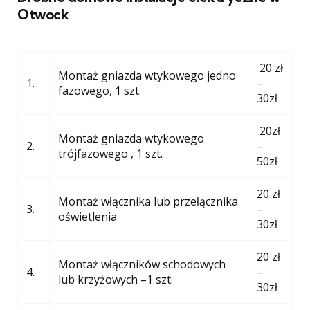
Otwock
20 zł
Montaż gniazda wtykowego jedno
1.
–
fazowego, 1 szt.
30zł
20zł
Montaż gniazda wtykowego
2.
–
trójfazowego , 1 szt.
50zł
20 zł
Montaż włącznika lub przełącznika
3.
–
oświetlenia
30zł
20 zł
Montaż włączników schodowych
4.
–
lub krzyżowych –1 szt.
30zł