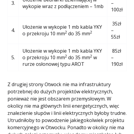
3.
–
wykopie wraz z podłączeniem – 1mb
100zł
35zł
Ułożenie w wykopie 1 mb kabla YKY
4.
–
2
2
o przekroju 10 mm
do 35 mm
55zł
Ułożenie w wykopie 1 mb kabla YKY
85zł
2
2
5.
o przekroju 10 mm
do 35 mm
w
–
rurze osłonowej typu AROT
190zł
Z drugiej strony Otwock nie ma infrastruktury
potrzebnej do dużych projektów elektrycznych,
ponieważ nie jest obszarem przemysłowym. W
okolicy nie ma głównych linii energetycznych, więc
znalezienie słupów i linii elektrycznych byłoby trudne.
Utrudniłoby to powodzenie jakiegokolwiek projektu
komercyjnego w Otwocku. Ponadto w okolicy nie ma