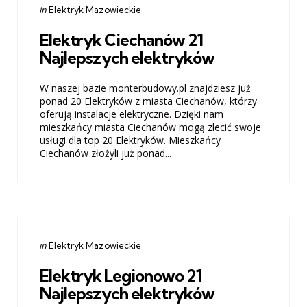
Categories
Posted
in
Elektryk Mazowieckie
in
Elektryk Ciechanów 21
Najlepszych elektryków
W naszej bazie monterbudowy.pl znajdziesz już
ponad 20 Elektryków z miasta Ciechanów, którzy
oferują instalacje elektryczne. Dzięki nam
mieszkańcy miasta Ciechanów mogą zlecić swoje
usługi dla top 20 Elektryków. Mieszkańcy
Ciechanów złożyli już ponad...
Categories
Posted
in
Elektryk Mazowieckie
in
Elektryk Legionowo 21
Najlepszych elektryków