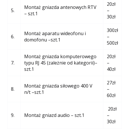
20zł
Montaż gniazda antenowych RTV
5.
–
– szt.1
30zł
300zł
Montaż aparatu wideofonu i
6.
–
domofonu –szt.1
500zł
Montaż gniazda komputerowego
20zł
7.
typu RJ 45 (zależnie od kategorii)–
–
szt.1
40zł
27zł
Montaż gniazda siłowego 400 V
8.
–
n/t –szt.1
60zł
20zł
9.
Montaż gniazd audio – szt.1
–
30zł