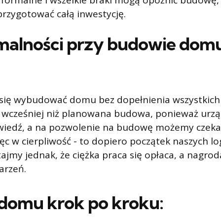
 formalne i wszelkie braki mogą opóźnić budowę,
przygotować całą inwestycję.
rmalności przy budowie dom
 się wybudować domu bez dopełnienia wszystkich
ąć wcześniej niż planowana budowa, ponieważ urz
wiedź, a na pozwolenie na budowę możemy czekać
ęc w cierpliwość - to dopiero początek naszych lo
jmy jednak, że ciężka praca się opłaca, a nagrod
arzeń.
domu krok po kroku: