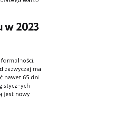
 dlatego warto
u w 2023
 formalności.
ąd zazwyczaj ma
 nawet 65 dni.
gistycznych
ą jest nowy