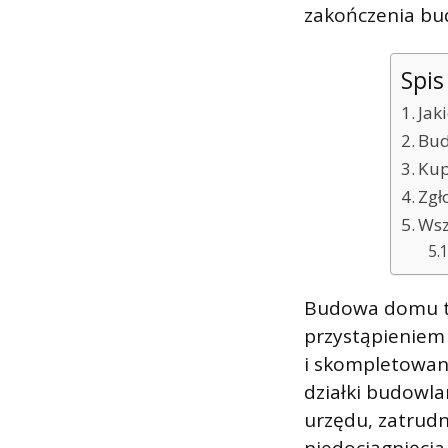
zakończenia b
Spis
Jak
Bud
Kup
Zgł
Wsz
Budowa domu to
przystąpieniem
i skompletowan
działki budowl
urzędu, zatrudn