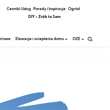
Cenniki Usług
Porady i Inspiracje
Ogród
DIY – Zrób to Sam
Search
etowe
Elewacje i ocieplenia domu
OZE