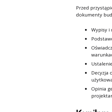
Przed przystąp
dokumenty bud
Wypisy i
Podstawo
Oświadcz
warunkac
Ustaleni
Decyzja o
użytkowa
Opinia g
projektan