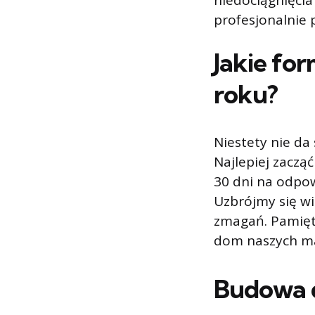
niedociągnięcia
profesjonalnie 
Jakie fo
roku?
Niestety nie da
Najlepiej zacz
30 dni na odpo
Uzbrójmy się wi
zmagań. Pamięta
dom naszych m
Budowa 