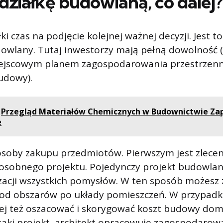
działkę budowlaną, co dalej?
ki czas na podjęcie kolejnej ważnej decyzji. Jest t
lany. Tutaj inwestorzy mają pełną dowolność (o 
ejscowym planem zagospodarowania przestrzenn
udowy).
Przegląd Materiałów Chemicznych w Budownictwie Za
e
osoby zakupu przedmiotów. Pierwszym jest zlecen
osobnego projektu. Pojedynczy projekt budowlan
izacji wszystkich pomysłów. W ten sposób możesz
, od obszarów po układy pomieszczeń. W przypadk
ej też oszacować i skorygować koszt budowy dom
aki projekt, architekt opracowuje zagospodarowan