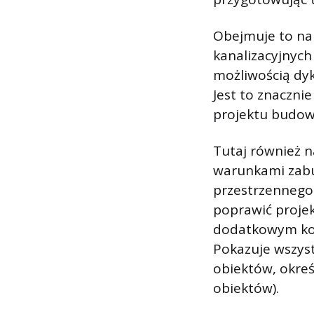
Obejmuje to na 
kanalizacyjnych
możliwością dy
Jest to znaczni
projektu budo
Tutaj również n
warunkami zab
przestrzennego.
poprawić proje
dodatkowym kos
Pokazuje wszyst
obiektów, okreś
obiektów).