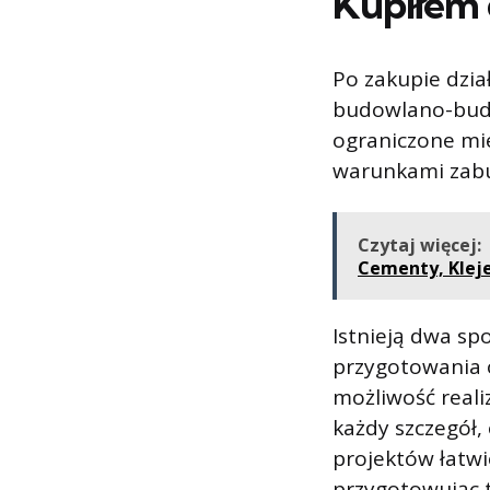
Kupiłem 
Po zakupie dział
budowlano-budow
ograniczone mi
warunkami zab
Czytaj więcej:
Cementy, Klej
Istnieją dwa sp
przygotowania 
możliwość real
każdy szczegół
projektów łatwi
przygotowując t