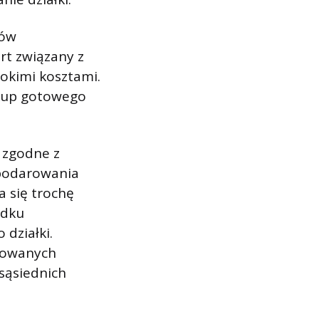
mów
rt związany z
okimi kosztami.
zakup gotowego
ć zgodne z
podarowania
a się trochę
adku
działki.
anowanych
 sąsiednich