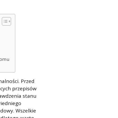
 domu
alności. Przed
ących przepisów
awdzenia stanu
wiedniego
udowy. Wszelkie