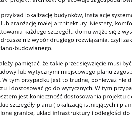
przykład lokalizację budynków, instalację syste
 lub aranżację małej architektury. Niestety, komfo
ktowania każdego szczegółu domu wiąże się z wys
e droższe niż wybór drugiego rozwiązania, czyli 
wlano-budowlanego.
ależy pamiętać, że takie przedsięwzięcie musi by
udowy lub wytycznymi miejscowego planu zagos
 W tym przypadku jest to trudne, ponieważ nie d
ktu i dostosować go do wytycznych. W tym przyp
ztem jest konieczność dostosowania projektu do 
kie szczegóły planu (lokalizację istniejących i pl
lone granice, układ infrastruktury i odległości do