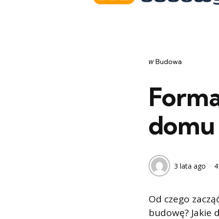
Categories
post
w
Budowa
w
Forma
domu 
3 lata ago
4
Od czego zaczą
budowę? Jakie 