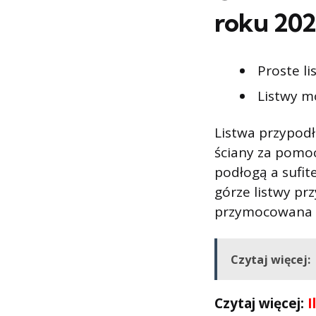
roku 20
Proste li
Listwy m
Listwa przypod
ściany za pomoc
podłogą a sufit
górze listwy pr
przymocowana d
Czytaj więcej:
Czytaj więcej:
I