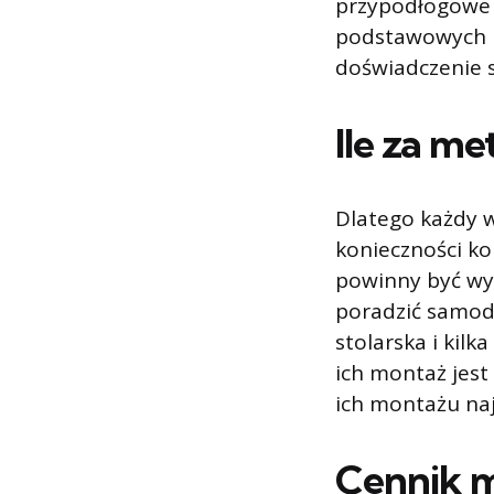
przypodłogowe 
podstawowych u
doświadczenie 
Ile za m
Dlatego każdy 
konieczności ko
powinny być wys
poradzić samod
stolarska i kil
ich montaż jest
ich montażu naj
Cennik 