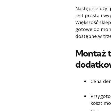
Następnie użyj 
jest prosta i w
Większość skle
gotowe do monta
dostępne w trzec
Montaż to
dodatko
Cena dem
Przygoto
koszt mo