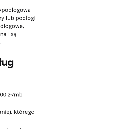
rzypodłogowa
y lub podłogi.
odłogowe,
na i są
.
ług
00 zł/mb.
nie), którego