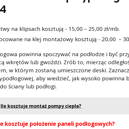
24
stwy na klipsach kosztują - 15,00 – 25,00 zł/mb.
ocowane na klej montażowy kosztują - 20,00 – 30
łogowa powinna spoczywać na podłodze i być p
ą wkrętów lub gwoździ. Zrób to, mierząc odległo
em, w którym zostaną umieszczone deski. Zaznac
zypodłogowej, aby wiedzieć, jak wysoko powinna 
o ściany lub podłogi.
Ile kosztuje montaż pompy ciepła?
le kosztuje położenie paneli podłogowych?