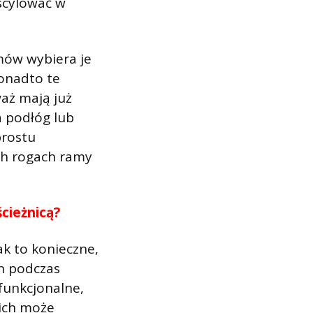
scylować w
mów wybiera je
Ponadto te
aż mają już
 podłóg lub
prostu
ch rogach ramy
cieżnicą?
ak to konieczne,
an podczas
funkcjonalne,
 ich może