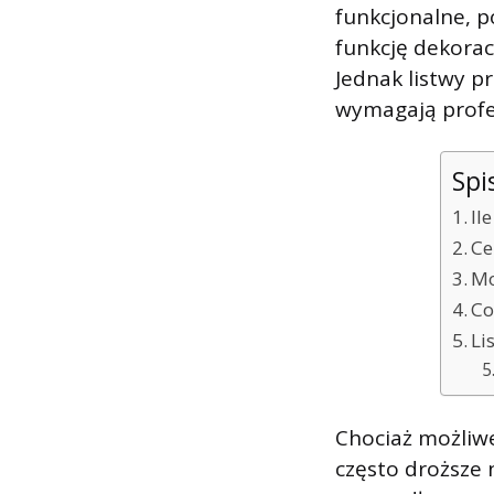
funkcjonalne, p
funkcję dekorac
Jednak listwy p
wymagają profes
Spi
Il
Ce
Mo
Co
Li
Chociaż możliwe
często droższe 