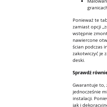
Malowani
granicach
Ponieważ te tab
zamiast opcji „
wstępnie zmont
nawiercone otw
ścian podczas i
zakotwiczyć je 
deski.
Sprawdź równi
Gwarantuje to, 
jednocześnie mi
instalacji. Pon
jak i dekoracyj