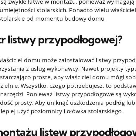
są zwykle łatwe w montażu, ponieważ wymagają 
miejętności stolarskich. Ponadto wielu właścici
stolarskie od momentu budowy domu.
etr listwy przypodłogowej?
właściciel domu może zainstalować listwy przypo
rzystania z usług wykonawcy. Nawet projekty typ
tarczająco proste, aby właściciel domu mógł sobi
zielnie. Wszystko, czego potrzebujesz, to podst
ka narzędzi. Ponieważ listwy przypodłogowe są wy
 dość prosty. Aby uniknąć uszkodzenia podłóg lub
lepiej użyć poziomnicy i ołówka stolarskiego.
montażu listew przypodłog