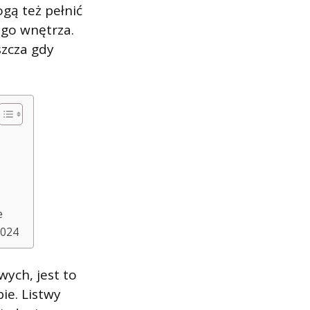
gą też pełnić
ego wnętrza.
szcza gdy
e
2024
ych, jest to
ie. Listwy