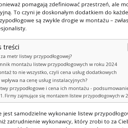
onieważ pomagają zdefiniować przestrzeń, ale mo
yjną. To czyni je doskonałym dodatkiem do każd
rzypodłogowe są zwykle drogie w montażu – zwła
jonalisty.
s treści
e za metr listwy przypodłogowej?
nnik montażu listew przypodłogowych w roku 2024
ntaż to nie wszystko, czyli cena usług dodatkowych
 wpływa na cenę usług instalacyjnych?
stwy przypodłogowe i cena ich montażu - podsumowani
Firmy zajmujące się montażem listew przypodłogowych w 
 jest samodzielne wykonanie listew przypodłogow
niż zatrudnienie wykonawcy, który zrobi to za Cieb