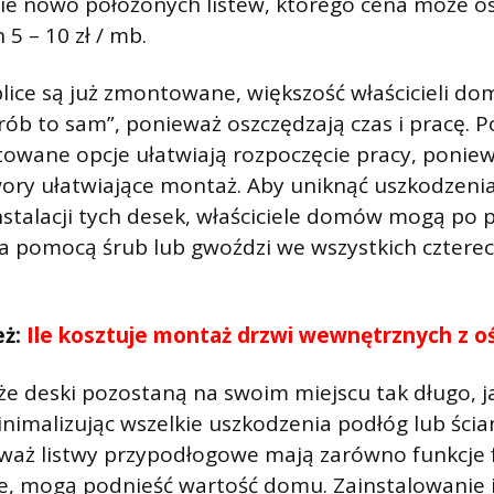
e nowo położonych listew, którego cena może o
 5 – 10 zł / mb.
lice są już zmontowane, większość właścicieli do
zrób to sam”, ponieważ oszczędzają czas i pracę. 
owane opcje ułatwiają rozpoczęcie pracy, poniew
ory ułatwiające montaż. Aby uniknąć uszkodzenia
nstalacji tych desek, właściciele domów mogą po 
za pomocą śrub lub gwoździ we wszystkich cztere
eż:
Ile kosztuje montaż drzwi wewnętrznych z oś
że deski pozostaną na swoim miejscu tak długo, j
nimalizując wszelkie uszkodzenia podłóg lub ści
ieważ listwy przypodłogowe mają zarówno funkcje 
ne, mogą podnieść wartość domu. Zainstalowanie