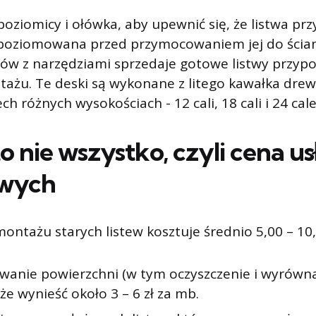
poziomicy i ołówka, aby upewnić się, że listwa p
ypoziomowana przed przymocowaniem jej do ścian
pów z narzędziami sprzedaje gotowe listwy przyp
żu. Te deski są wykonane z litego kawałka drew
h różnych wysokościach - 12 cali, 18 cali i 24 cale
 nie wszystko, czyli cena us
wych
ontażu starych listew kosztuje średnio 5,00 – 10,
wanie powierzchni (w tym oczyszczenie i wyrówna
że wynieść około 3 – 6 zł za mb.