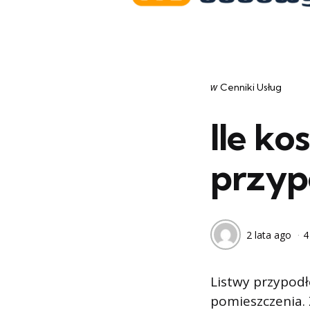
Categories
post
w
Cenniki Usług
w
Ile ko
przyp
2 lata ago
4
Listwy przypod
pomieszczenia. 