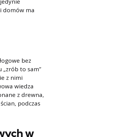
jedynie
eli domów ma
dłogowe bez
u „zrób to sam”
e z nimi
awowa wiedza
konane z drewna,
 ścian, podczas
owych w