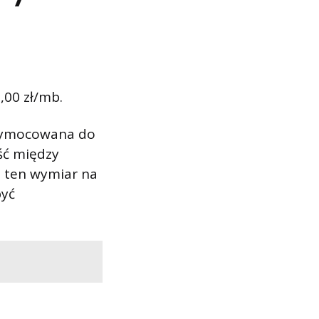
,00 zł/mb.
rzymocowana do
ść między
z ten wymiar na
być