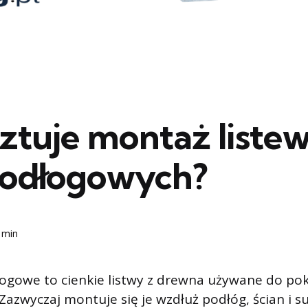
sztuje montaż liste
odłogowych?
 min
łogowe to cienkie listwy z drewna używane do po
Zazwyczaj montuje się je wzdłuż podłóg, ścian i su