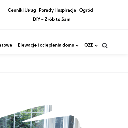
Cenniki Usług
Porady i Inspiracje
Ogród
DIY – Zrób to Sam
Search
etowe
Elewacje i ocieplenia domu
OZE