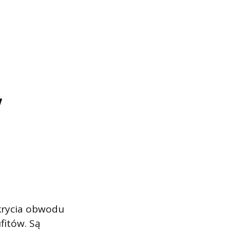
w
krycia obwodu
fitów. Są