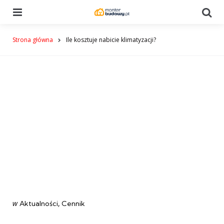
Menu
Se
Strona główna
Ile kosztuje nabicie klimatyzacji?
Categories
post
w
Aktualności
Cennik
w