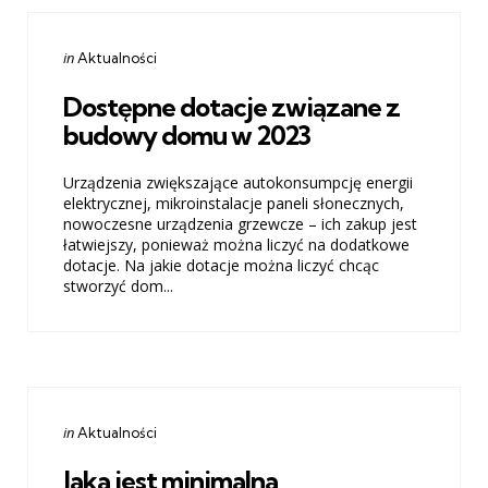
Categories
Posted
in
Aktualności
in
Dostępne dotacje związane z
budowy domu w 2023
Urządzenia zwiększające autokonsumpcję energii
elektrycznej, mikroinstalacje paneli słonecznych,
nowoczesne urządzenia grzewcze – ich zakup jest
łatwiejszy, ponieważ można liczyć na dodatkowe
dotacje. Na jakie dotacje można liczyć chcąc
stworzyć dom...
Categories
Posted
in
Aktualności
in
Jaka jest minimalna