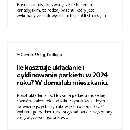
Basen kanadyjski, zwany także basenem
kanadyjskim, to rodzaj basenu, który jest
wykonany ze stalowych blach i profili stalowych
Categories
Posted
in
Cenniki Usług
Podłoga
in
Ile kosztuje układanie i
cyklinowanie parkietu w 2024
roku? W domu lub mieszkaniu.
Koszt układania i szlifowania parkietu może się
różnić w zależności od kilku czynników. Jednym z
najważniejszych czynników jest rodzaj i jakość
wybranego parkietu. Na przykład parkiet wykonany
z egzotycznych gatunków...