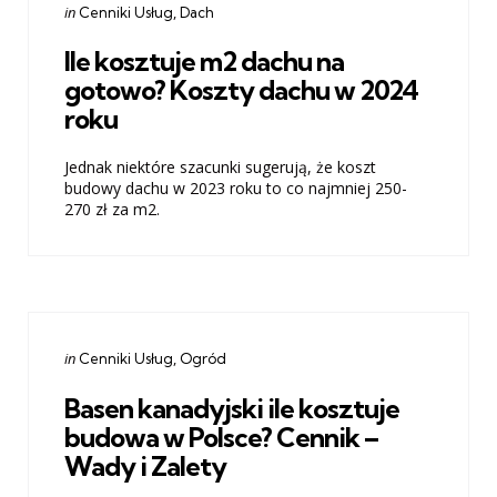
Categories
Posted
in
Cenniki Usług
Dach
in
Ile kosztuje m2 dachu na
gotowo? Koszty dachu w 2024
roku
Jednak niektóre szacunki sugerują, że koszt
budowy dachu w 2023 roku to co najmniej 250-
270 zł za m2.
Categories
Posted
in
Cenniki Usług
Ogród
in
Basen kanadyjski ile kosztuje
budowa w Polsce? Cennik –
Wady i Zalety