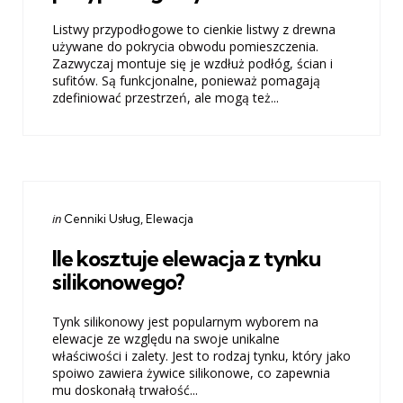
Listwy przypodłogowe to cienkie listwy z drewna
używane do pokrycia obwodu pomieszczenia.
Zazwyczaj montuje się je wzdłuż podłóg, ścian i
sufitów. Są funkcjonalne, ponieważ pomagają
zdefiniować przestrzeń, ale mogą też...
Categories
Posted
in
Cenniki Usług
Elewacja
in
Ile kosztuje elewacja z tynku
silikonowego?
Tynk silikonowy jest popularnym wyborem na
elewacje ze względu na swoje unikalne
właściwości i zalety. Jest to rodzaj tynku, który jako
spoiwo zawiera żywice silikonowe, co zapewnia
mu doskonałą trwałość...