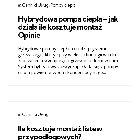
Categories
Posted
in
Cenniki Usług
Pompy ciepła
in
Hybrydowa pompa ciepła – jak
działa ile kosztuje montaż
Opinie
Hybrydowe pompy ciepła to rodzaj systemu
grzewczego, który łączy wiele technologii w celu
zapewnienia wydajnego ogrzewania domów i firm.
System hybrydowy zazwyczaj składa się z pompy
ciepła powietrze-woda i kondensacyjnego...
Categories
Posted
in
Cenniki Usług
in
Ile kosztuje montaż listew
przypodłogowych?