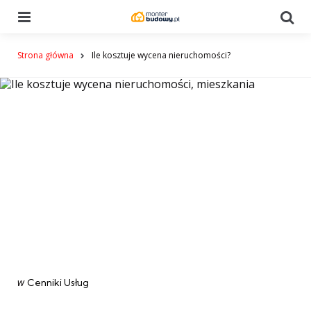
Menu
Se
Strona główna
Ile kosztuje wycena nieruchomości?
Categories
post
w
Cenniki Usług
w