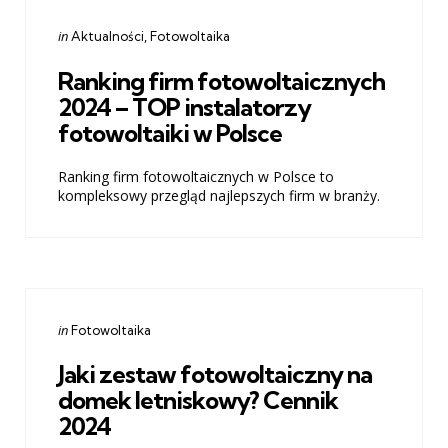
Categories
Posted
in
Aktualności
Fotowoltaika
in
Ranking firm fotowoltaicznych
2024 – TOP instalatorzy
fotowoltaiki w Polsce
Ranking firm fotowoltaicznych w Polsce to
kompleksowy przegląd najlepszych firm w branży.
Categories
Posted
in
Fotowoltaika
in
Jaki zestaw fotowoltaiczny na
domek letniskowy? Cennik
2024