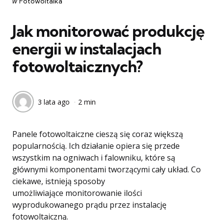
post
w
Fotowoltaika
w
Jak monitorować produkcję
energii w instalacjach
fotowoltaicznych?
3 lata ago
2 min
Panele fotowoltaiczne cieszą się coraz większą
popularnością. Ich działanie opiera się przede
wszystkim na ogniwach i falowniku, które są
głównymi komponentami tworzącymi cały układ. Co
ciekawe, istnieją sposoby
umożliwiające monitorowanie ilości
wyprodukowanego prądu przez instalację
fotowoltaiczną.