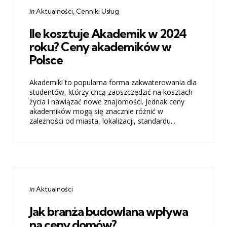
Categories
Posted
in
Aktualności
Cenniki Usług
in
Ile kosztuje Akademik w 2024
roku? Ceny akademików w
Polsce
Akademiki to popularna forma zakwaterowania dla
studentów, którzy chcą zaoszczędzić na kosztach
życia i nawiązać nowe znajomości. Jednak ceny
akademików mogą się znacznie różnić w
zależności od miasta, lokalizacji, standardu...
Categories
Posted
in
Aktualności
in
Jak branża budowlana wpływa
na ceny domów?