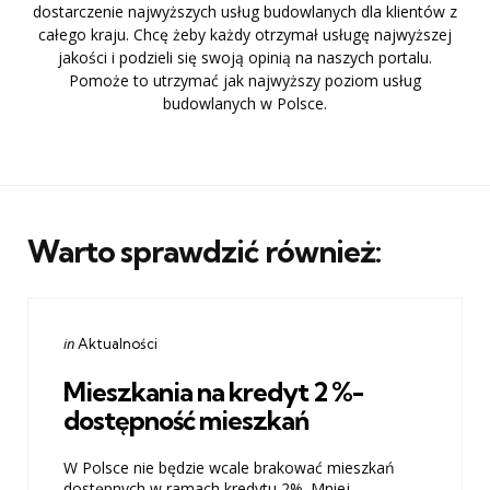
dostarczenie najwyższych usług budowlanych dla klientów z
całego kraju. Chcę żeby każdy otrzymał usługę najwyższej
jakości i podzieli się swoją opinią na naszych portalu.
Pomoże to utrzymać jak najwyższy poziom usług
budowlanych w Polsce.
Warto sprawdzić również:
Categories
Posted
in
Aktualności
in
Mieszkania na kredyt 2 %-
dostępność mieszkań
W Polsce nie będzie wcale brakować mieszkań
dostępnych w ramach kredytu 2%. Mniej