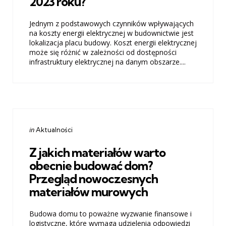
2023 roku?
Jednym z podstawowych czynników wpływających
na koszty energii elektrycznej w budownictwie jest
lokalizacja placu budowy. Koszt energii elektrycznej
może się różnić w zależności od dostępności
infrastruktury elektrycznej na danym obszarze....
Categories
Posted
in
Aktualności
in
Z jakich materiałów warto
obecnie budować dom?
Przegląd nowoczesnych
materiałów murowych
Budowa domu to poważne wyzwanie finansowe i
logistyczne, które wymaga udzielenia odpowiedzi