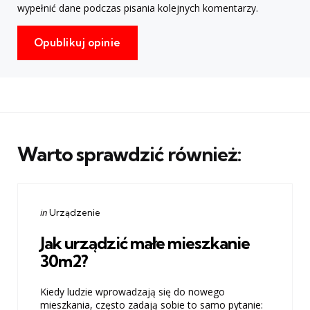
wypełnić dane podczas pisania kolejnych komentarzy.
Warto sprawdzić również:
Categories
Posted
in
Urządzenie
in
Jak urządzić małe mieszkanie
30m2?
Kiedy ludzie wprowadzają się do nowego
mieszkania, często zadają sobie to samo pytanie: