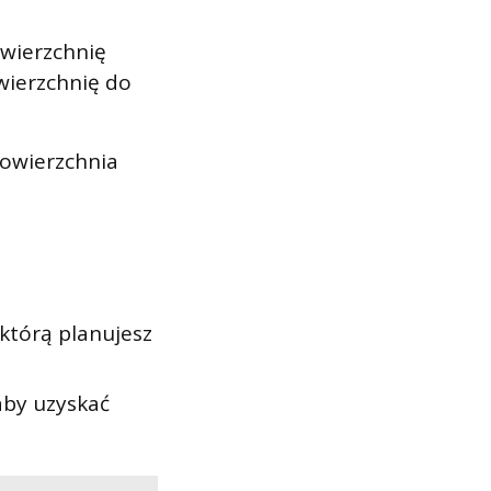
wierzchnię
wierzchnię do
owierzchnia
którą planujesz
aby uzyskać