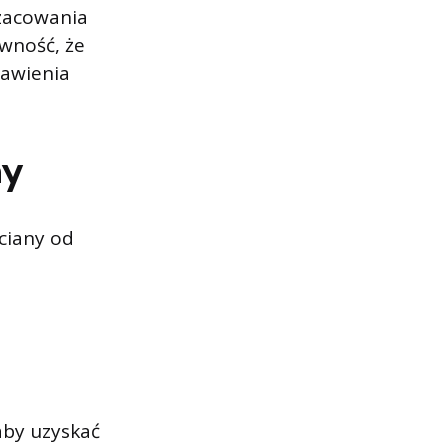
szacowania
ewność, że
tawienia
ny
ciany od
aby uzyskać