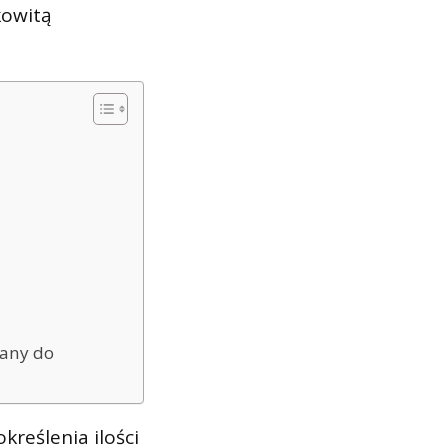
kowitą
iany do
reślenia ilości