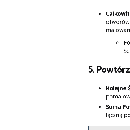
Całkowit
otworów 
malowan
Fo
Śc
5.
Powtórz 
Kolejne 
pomalow
Suma Pow
łączną p