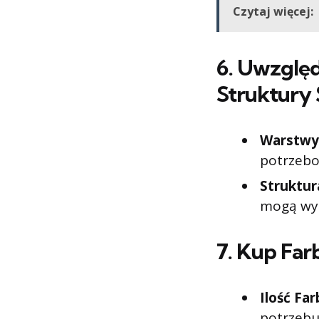
Czytaj więcej:
6.
Uwzględ
Struktury 
Warstwy
potrzebo
Struktur
mogą wym
7.
Kup Far
Ilość Far
potrzebu