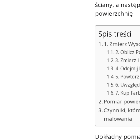
ściany, a nast
powierzchnię .
Spis treści
1. Zmierz Wyso
2. Oblicz 
3. Zmierz 
4. Odejmij
5. Powtórz
6. Uwzględ
7. Kup Far
Pomiar powier
Czynniki, któ
malowania
Dokładny pomiar