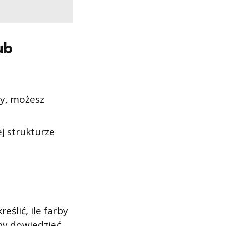
ub
by, możesz
ej strukturze
ślić, ile farby
by dowiedzieć