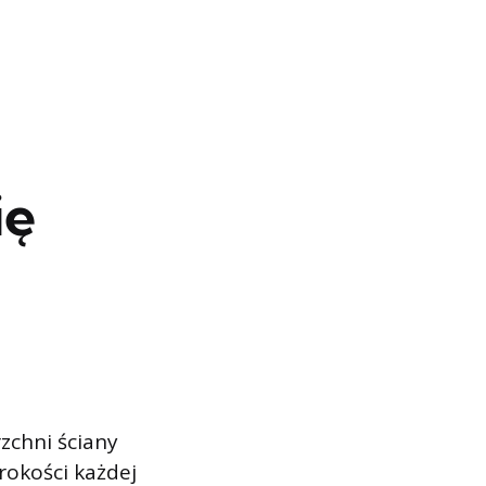
ię
zchni ściany
rokości każdej