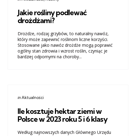
in
Jakie rośliny podlewać
drożdżami?
Drożdże, rodzaj grzybów, to naturalny nawóz,
który może zapewnić roślinom liczne korzyści.
Stosowane jako nawóz drożdże mogą poprawić
ogólny stan zdrowia i wzrost roślin, czyniąc je
bardziej odpornymi na choroby...
Categories
Posted
in
Aktualności
in
Ile kosztuje hektar ziemi w
Polsce w 2023 roku 5 i 6 klasy
Według najnowszych danych Głównego Urzędu