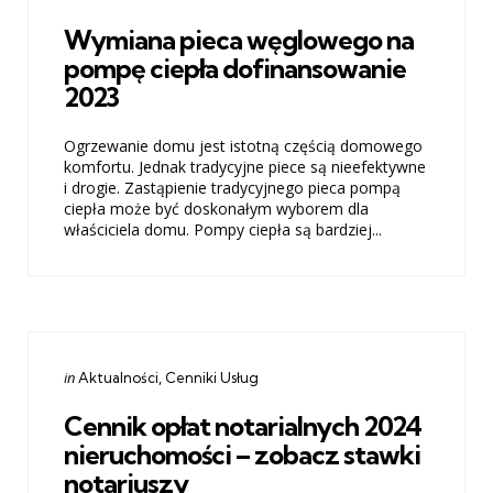
in
Wymiana pieca węglowego na
pompę ciepła dofinansowanie
2023
Ogrzewanie domu jest istotną częścią domowego
komfortu. Jednak tradycyjne piece są nieefektywne
i drogie. Zastąpienie tradycyjnego pieca pompą
ciepła może być doskonałym wyborem dla
właściciela domu. Pompy ciepła są bardziej...
Categories
Posted
in
Aktualności
Cenniki Usług
in
Cennik opłat notarialnych 2024
nieruchomości – zobacz stawki
notariuszy