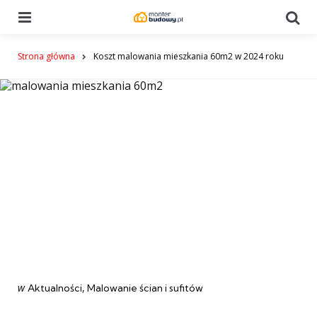
Menu
Se
Strona główna
Koszt malowania mieszkania 60m2 w 2024 roku
Categories
post
w
Aktualności
Malowanie ścian i sufitów
w