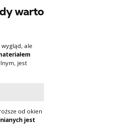
edy warto
 wygląd, ale
materiałem
lnym, jest
roższe od okien
wnianych jest