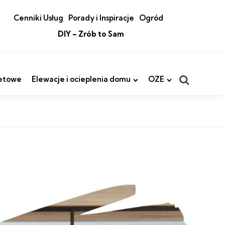
Cenniki Usług
Porady i Inspiracje
Ogród
DIY – Zrób to Sam
Search
etowe
Elewacje i ocieplenia domu
OZE