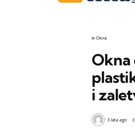
Categories
post
w
Okna
w
Okna 
plast
i zale
3 lata ago
3