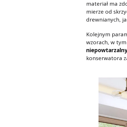
materiał ma zdo
mierze od skrzy
drewnianych, ja
Kolejnym param
wzorach, w tym
niepowtarzalny
konserwatora z