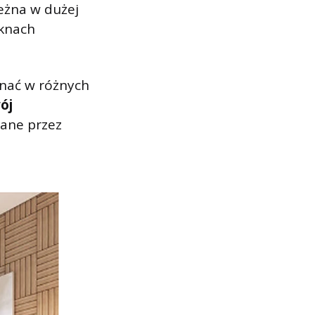
leżna w dużej
oknach
nać w różnych
ój
gane przez