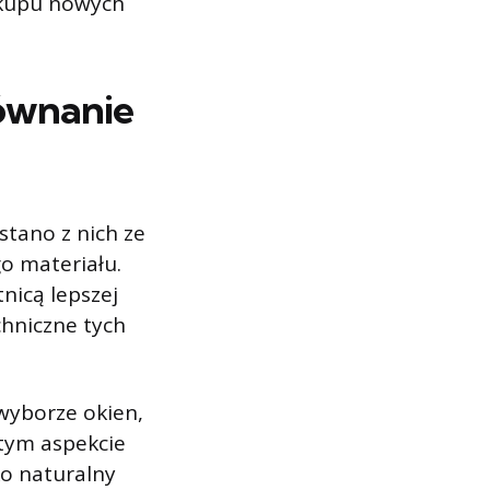
akupu nowych
równanie
tano z nich ze
o materiału.
nicą lepszej
chniczne tych
wyborze okien,
 tym aspekcie
ko naturalny