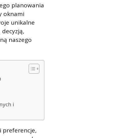
nego planowania
zy oknami
oje unikalne
ą decyzją,
zną naszego
h
nych i
 preferencje,