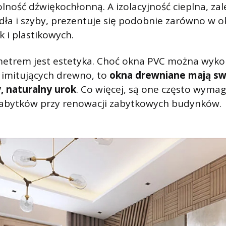
lność dźwiękochłonną. A izolacyjność cieplna, za
dła i szyby, prezentuje się podobnie zarówno w 
k i plastikowych.
etrem jest estetyka. Choć okna PVC można wyko
 imitujących drewno, to
okna drewniane mają sw
, naturalny urok
. Co więcej, są one często wyma
abytków przy renowacji zabytkowych budynków.