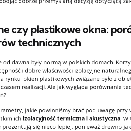
e podjąć dobrze przemyślaną decyzję dotyczącą z
e czy plastikowe okna: po
rów technicznych
 od dawna były normą w polskich domach. Korzys
ępność i dobre właściwości izolacyjne naturalneg
na rynku okien plastikowych związane było z obiet
 czasem realizacji. Ale jak wygląda porównanie te
ań?
ametry, jakie powinniśmy brać pod uwagę przy 
stkim ich
izolacyjność termiczna i akustyczna
. W
prezentują się nieco lepiej, ponieważ drewno ja