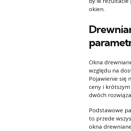
by w rezultaci
okien.
Drewnian
paramet
Okna drewniane
względu na dost
Pojawienie się 
ceny i krótszym
dwóch rozwiąz
Podstawowe par
to przede wszy
okna drewniane 