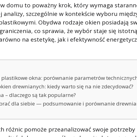
w domu to poważny krok, który wymaga staran
 analizy, szczególnie w kontekście wyboru międ
plastikowymi. Obydwa rodzaje okien posiadają sw
ograniczenia, co sprawia, że wybór staje się istotn
arówno na estetykę, jak i efektywność energetyc
 plastikowe okna: porównanie parametrów technicznyc
okien drewnianych: kiedy warto się na nie zdecydować?
na – dlaczego są tak popularne?
brać dla siebie — podsumowanie i porównanie drewnia
h różnic pomoże przeanalizować swoje potrzeby i