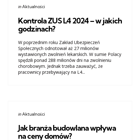
Categories
Posted
in
Aktualności
in
Kontrola ZUS L4 2024 – w jakich
godzinach?
W poprzednim roku Zakład Ubezpieczeń
Społecznych odnotował aż 27 milionów
wystawionych zwolnień lekarskich. W sumie Polacy
spędzili ponad 288 milionów dni na zwolnieniu
chorobowym. Jednak trzeba zauważyć, że
pracownicy przebywający na L4...
Categories
Posted
in
Aktualności
in
Jak branża budowlana wpływa
na ceny domów?