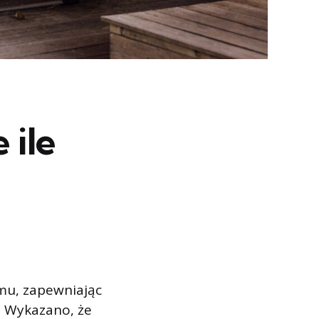
 ile
u, zapewniając
o. Wykazano, że