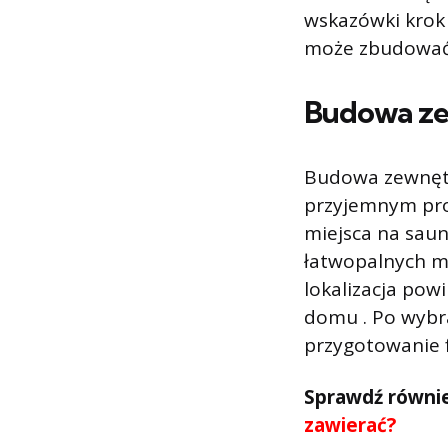
wskazówki krok 
może zbudować 
Budowa ze
Budowa zewnętr
przyjemnym pro
miejsca na saun
łatwopalnych m
lokalizacja pow
domu . Po wybra
przygotowanie 
Sprawdź równi
zawierać?