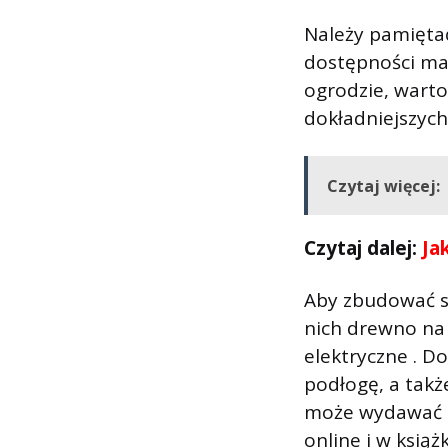
Należy pamiętać
dostępności ma
ogrodzie, warto
dokładniejszych
Czytaj więcej:
Czytaj dalej:
Ja
Aby zbudować sa
nich drewno na 
elektryczne . D
podłogę, a takż
może wydawać s
online i w ksią