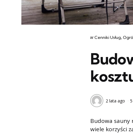
Categories
post
w
Cenniki Usług
Ogr
w
Budow
koszt
2 lata ago
5
Budowa sauny 
wiele korzyści 