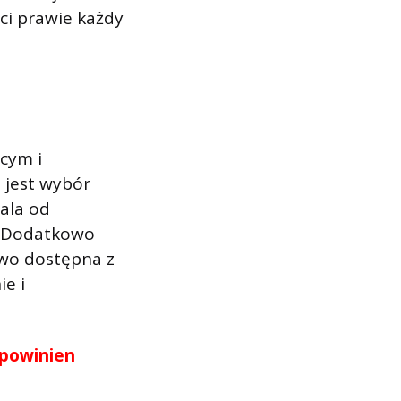
ści prawie każdy
cym i
 jest wybór
dala od
. Dodatkowo
two dostępna z
ie i
 powinien