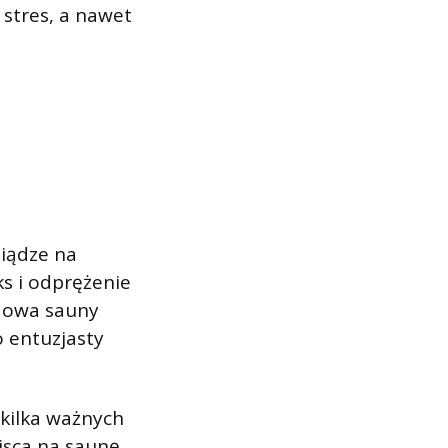
 stres, a nawet
iądze na
s i odprężenie
udowa sauny
 entuzjasty
kilka ważnych
jsca na saunę.