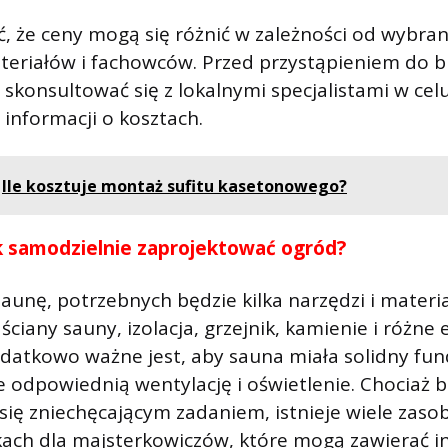
, że ceny mogą się różnić w zależności od wybranej
teriałów i fachowców. Przed przystąpieniem do 
 skonsultować się z lokalnymi specjalistami w cel
 informacji o kosztach.
Ile kosztuje montaż sufitu kasetonowego?
k samodzielnie zaprojektować ogród?
unę, potrzebnych będzie kilka narzędzi i materi
ściany sauny, izolacja, grzejnik, kamienie i różne
odatkowo ważne jest, aby sauna miała solidny fu
e odpowiednią wentylację i oświetlenie. Chociaż
ię zniechęcającym zadaniem, istnieje wiele zas
żkach dla majsterkowiczów, które mogą zawierać in