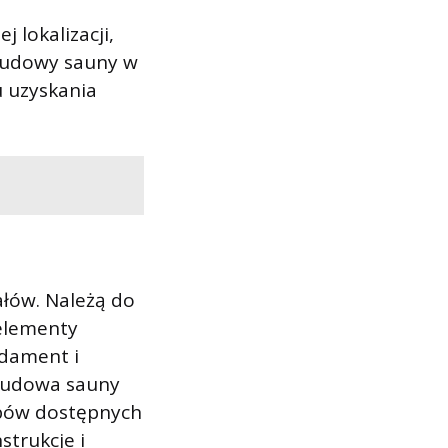
 lokalizacji,
budowy sauny w
u uzyskania
ałów. Należą do
 elementy
ndament i
 budowa sauny
obów dostępnych
strukcje i