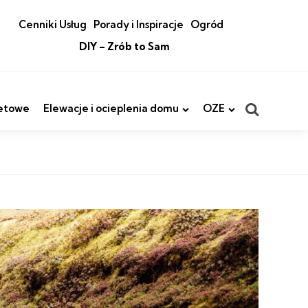
Cenniki Usług
Porady i Inspiracje
Ogród
DIY – Zrób to Sam
Search
etowe
Elewacje i ocieplenia domu
OZE