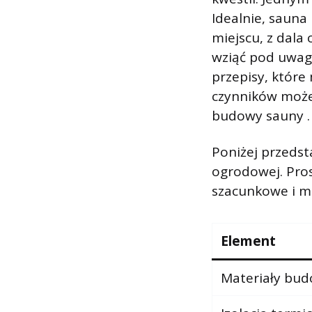
Idealnie, saun
miejscu, z dala
wziąć pod uwagę
przepisy, które
czynników może
budowy sauny .
Poniżej przeds
ogrodowej. Pros
szacunkowe i mo
Element
Materiały bu