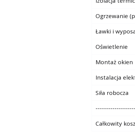
Izolacja termi
Ogrzewanie (pi
Ławki i wypos
Oświetlenie
Montaż okien 
Instalacja ele
Siła robocza
------------------
Całkowity kos