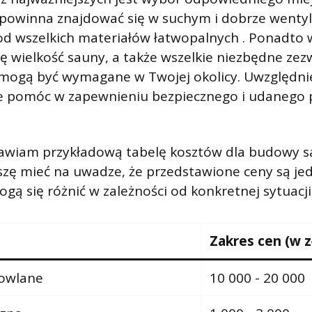
a powinna znajdować się w suchym i dobrze went
 od wszelkich materiałów łatwopalnych . Ponadto 
 wielkość sauny, a także wszelkie niezbędne zez
 mogą być wymagane w Twojej okolicy. Uwzględni
 pomóc w zapewnieniu bezpiecznego i udanego 
tawiam przykładową tabelę kosztów dla budowy 
zę mieć na uwadze, że przedstawione ceny są je
gą się różnić w zależności od konkretnej sytuacji
Zakres cen (w z
dowlane
10 000 - 20 000