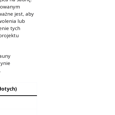
ylowanym
ważne jest, aby
wolenia lub
enie tych
projektu
sauny
dynie
.
łotych)