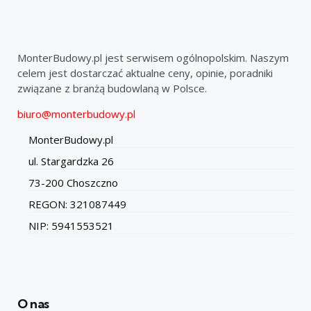
MonterBudowy.pl jest serwisem ogólnopolskim. Naszym
celem jest dostarczać aktualne ceny, opinie, poradniki
związane z branżą budowlaną w Polsce.
biuro@monterbudowy.pl
MonterBudowy.pl
ul. Stargardzka 26
73-200 Choszczno
REGON: 321087449
NIP: 5941553521
O nas