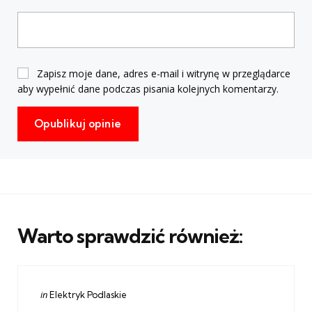
Zapisz moje dane, adres e-mail i witrynę w przeglądarce
aby wypełnić dane podczas pisania kolejnych komentarzy.
Warto sprawdzić również:
Categories
Posted
in
Elektryk Podlaskie
in