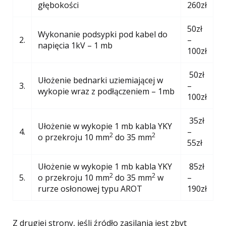
głębokości
260zł
50zł
Wykonanie podsypki pod kabel do
2.
–
napięcia 1kV – 1 mb
100zł
50zł
Ułożenie bednarki uziemiającej w
3.
–
wykopie wraz z podłączeniem – 1mb
100zł
35zł
Ułożenie w wykopie 1 mb kabla YKY
4.
–
2
2
o przekroju 10 mm
do 35 mm
55zł
Ułożenie w wykopie 1 mb kabla YKY
85zł
2
2
5.
o przekroju 10 mm
do 35 mm
w
–
rurze osłonowej typu AROT
190zł
Z drugiej strony, jeśli źródło zasilania jest zbyt