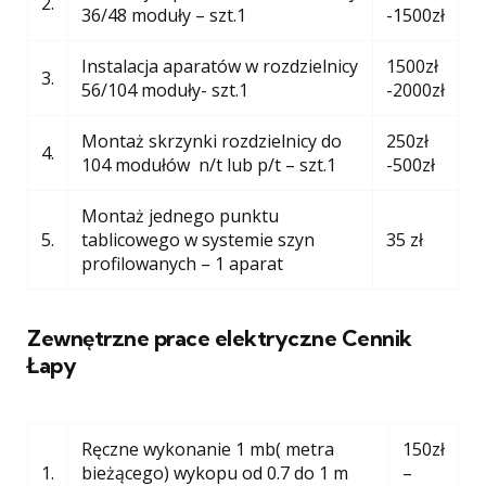
2.
36/48 moduły – szt.1
-1500zł
Instalacja aparatów w rozdzielnicy
1500zł
3.
56/104 moduły- szt.1
-2000zł
Montaż skrzynki rozdzielnicy do
250zł
4.
104 modułów n/t lub p/t – szt.1
-500zł
Montaż jednego punktu
5.
tablicowego w systemie szyn
35 zł
profilowanych – 1 aparat
Zewnętrzne prace elektryczne Cennik
Łapy
Ręczne wykonanie 1 mb( metra
150zł
1.
bieżącego) wykopu od 0.7 do 1 m
–