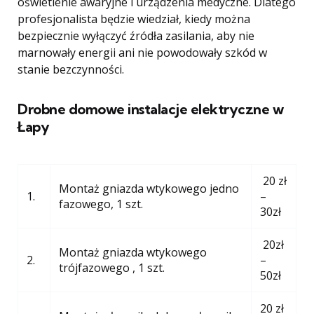
oświetlenie awaryjne i urządzenia medyczne. Dlatego
profesjonalista będzie wiedział, kiedy można
bezpiecznie wyłączyć źródła zasilania, aby nie
marnowały energii ani nie powodowały szkód w
stanie bezczynności.
Drobne domowe instalacje elektryczne w
Łapy
20 zł
Montaż gniazda wtykowego jedno
1.
–
fazowego, 1 szt.
30zł
20zł
Montaż gniazda wtykowego
2.
–
trójfazowego , 1 szt.
50zł
20 zł