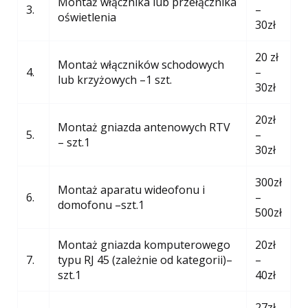
Montaż włącznika lub przełącznika
3.
–
oświetlenia
30zł
20 zł
Montaż włączników schodowych
4.
–
lub krzyżowych –1 szt.
30zł
20zł
Montaż gniazda antenowych RTV
5.
–
– szt.1
30zł
300zł
Montaż aparatu wideofonu i
6.
–
domofonu –szt.1
500zł
Montaż gniazda komputerowego
20zł
7.
typu RJ 45 (zależnie od kategorii)–
–
szt.1
40zł
27zł