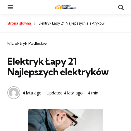
Menu
Se
Strona główna
Elektryk Łapy 21 Najlepszych elektryków
Categories
post
w
Elektryk Podlaskie
w
Elektryk Łapy 21
Najlepszych elektryków
4 lata ago
Updated
4 lata ago
4 min