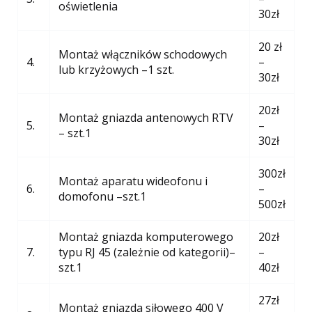
oświetlenia
30zł
20 zł
Montaż włączników schodowych
4.
–
lub krzyżowych –1 szt.
30zł
20zł
Montaż gniazda antenowych RTV
5.
–
– szt.1
30zł
300zł
Montaż aparatu wideofonu i
6.
–
domofonu –szt.1
500zł
Montaż gniazda komputerowego
20zł
7.
typu RJ 45 (zależnie od kategorii)–
–
szt.1
40zł
27zł
Montaż gniazda siłowego 400 V