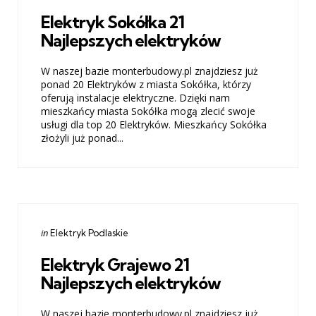
in
Elektryk Sokółka 21
Najlepszych elektryków
W naszej bazie monterbudowy.pl znajdziesz już
ponad 20 Elektryków z miasta Sokółka, którzy
oferują instalacje elektryczne. Dzięki nam
mieszkańcy miasta Sokółka mogą zlecić swoje
usługi dla top 20 Elektryków. Mieszkańcy Sokółka
złożyli już ponad...
Categories
Posted
in
Elektryk Podlaskie
in
Elektryk Grajewo 21
Najlepszych elektryków
W naszej bazie monterbudowy.pl znajdziesz już