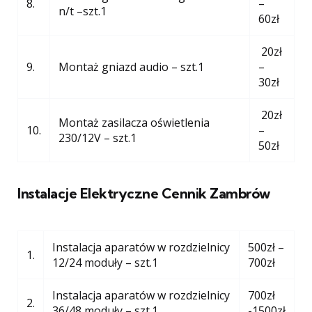
8.
–
n/t –szt.1
60zł
20zł
9.
Montaż gniazd audio – szt.1
–
30zł
20zł
Montaż zasilacza oświetlenia
10.
–
230/12V – szt.1
50zł
Instalacje Elektryczne Cennik Zambrów
Instalacja aparatów w rozdzielnicy
500zł –
1.
12/24 moduły – szt.1
700zł
Instalacja aparatów w rozdzielnicy
700zł
2.
36/48 moduły – szt.1
-1500zł