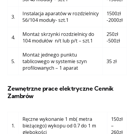
Instalacja aparatów w rozdzielnicy
1500zł
3.
56/104 moduły- szt.1
-2000zł
Montaż skrzynki rozdzielnicy do
250zł
4.
104 modułów n/t lub p/t – szt.1
-500zł
Montaż jednego punktu
5.
tablicowego w systemie szyn
35 zł
profilowanych – 1 aparat
Zewnętrzne prace elektryczne Cennik
Zambrów
Ręczne wykonanie 1 mb( metra
150zł
1.
bieżącego) wykopu od 0.7 do 1 m
–
głębokości
260zł