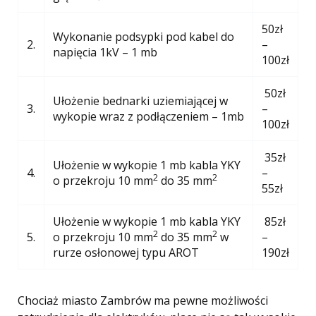
50zł
Wykonanie podsypki pod kabel do
2.
–
napięcia 1kV – 1 mb
100zł
50zł
Ułożenie bednarki uziemiającej w
3.
–
wykopie wraz z podłączeniem – 1mb
100zł
35zł
Ułożenie w wykopie 1 mb kabla YKY
4.
–
2
2
o przekroju 10 mm
do 35 mm
55zł
Ułożenie w wykopie 1 mb kabla YKY
85zł
2
2
5.
o przekroju 10 mm
do 35 mm
w
–
rurze osłonowej typu AROT
190zł
Chociaż miasto Zambrów ma pewne możliwości