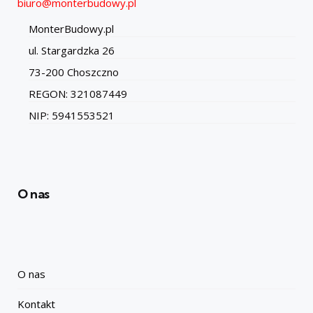
biuro@monterbudowy.pl
MonterBudowy.pl
ul. Stargardzka 26
73-200 Choszczno
REGON: 321087449
NIP: 5941553521
O nas
O nas
Kontakt