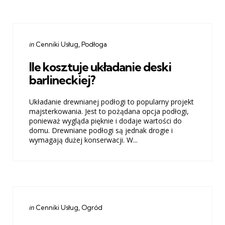
Categories
Posted
in
Cenniki Usług
Podłoga
in
Ile kosztuje układanie deski
barlineckiej?
Układanie drewnianej podłogi to popularny projekt
majsterkowania. Jest to pożądana opcja podłogi,
ponieważ wygląda pięknie i dodaje wartości do
domu. Drewniane podłogi są jednak drogie i
wymagają dużej konserwacji. W...
Categories
Posted
in
Cenniki Usług
Ogród
in