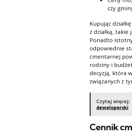
Ceny mogą
czy gmin
Kupując działk
z działką, takie
Ponadto istotn
odpowiednie sta
cmentarnej pow
rodziny i budże
decyzją, która 
związanych z ty
Czytaj więcej:
deweloperski
Cennik cm