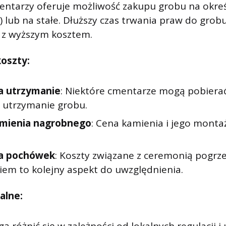
entarzy oferuje możliwość zakupu grobu na okreś
t) lub na stałe. Dłuższy czas trwania praw do grob
ę z wyższym kosztem.
oszty:
a utrzymanie
: Niektóre cmentarze mogą pobiera
a utrzymanie grobu.
amienia nagrobnego
: Cena kamienia i jego mont
za pochówek
: Koszty związane z ceremonią pogr
em to kolejny aspekt do uwzględnienia.
alne: