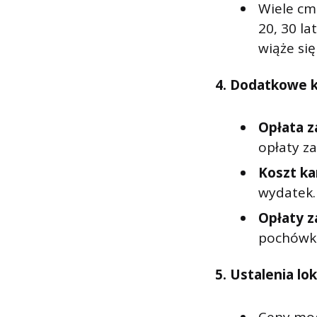
Wiele cm
20, 30 la
wiąże si
4. Dodatkowe k
Opłata z
opłaty z
Koszt k
wydatek.
Opłaty 
pochówki
5. Ustalenia lok