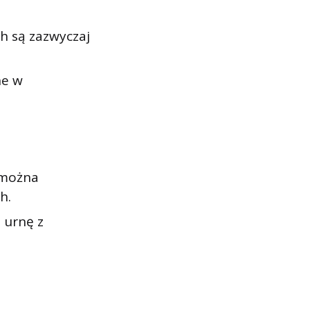
h są zazwyczaj
ne w
 można
h.
 urnę z