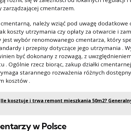
 różnić się w zależności od lokalnych regulacji i 
y zarządzającej cmentarzem.
ę cmentarną, należy wziąć pod uwagę dodatkowe 
 jak koszty utrzymania czy opłaty za otwarcie i za
y jest wybór renomowanego cmentarza, który spe
ndardy i przepisy dotyczące jego utrzymania . Wy
inien być dokonany z rozwagą, z uwzględnienie
tu . Ogólnie rzecz biorąc, zakup działki cmentarne
wymaga starannego rozważenia różnych dostępnyc
m kosztów .
Ile kosztuje i trwa remont mieszkania 50m2? Generalny
entarzy w Polsce