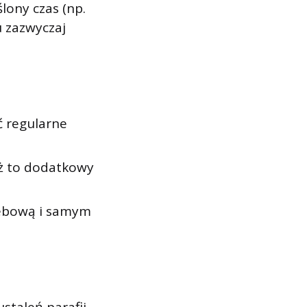
lony czas (np.
u zazwyczaj
ć regularne
aż to dodatkowy
zebową i samym