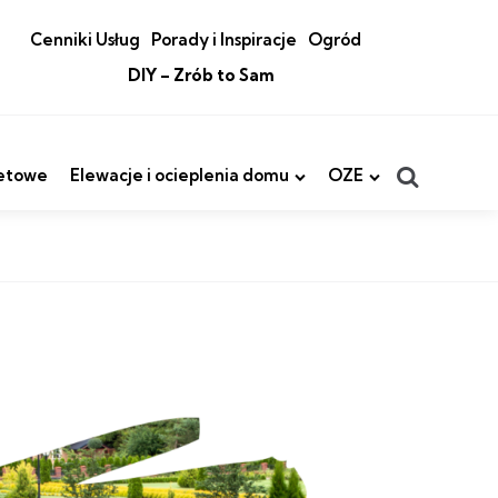
Cenniki Usług
Porady i Inspiracje
Ogród
DIY – Zrób to Sam
Search
etowe
Elewacje i ocieplenia domu
OZE