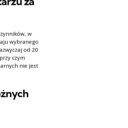
arzu za
 czynników, w
dzaju wybranego
azwyczaj od 20
 przy czym
arnych nie jest
różnych