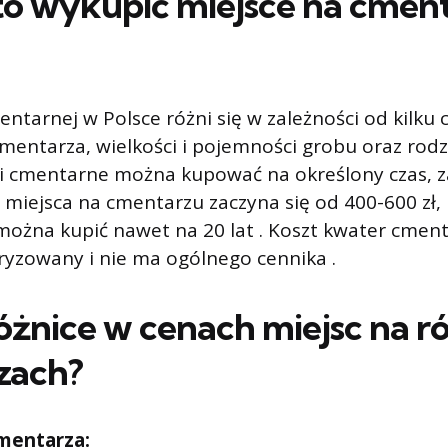
o wykupić miejsce na cment
mentarnej w Polsce różni się w zależności od kilku
 cmentarza, wielkości i pojemności grobu oraz ro
ki cmentarne można kupować na określony czas, z
zt miejsca na cmentarzu zaczyna się od 400-600 zł,
 można kupić nawet na 20 lat . Koszt kwater cment
yzowany i nie ma ogólnego cennika .
 różnice w cenach miejsc na 
zach?
cmentarza: