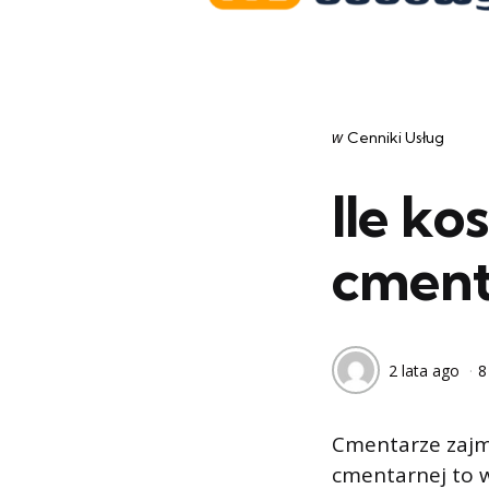
Categories
post
w
Cenniki Usług
w
Ile ko
cment
2 lata ago
8
Cmentarze zajmu
cmentarnej to w