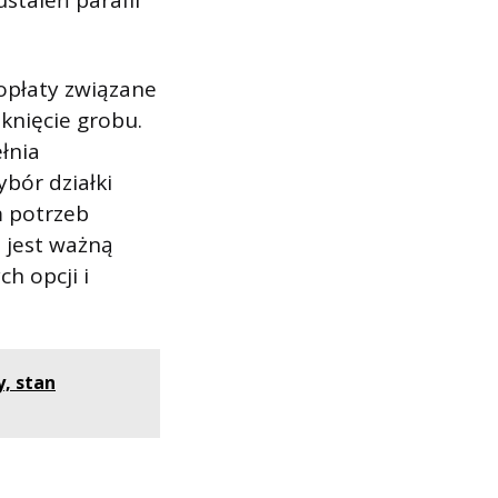
ustaleń parafii
opłaty związane
mknięcie grobu.
łnia
bór działki
m potrzeb
j jest ważną
h opcji i
, stan