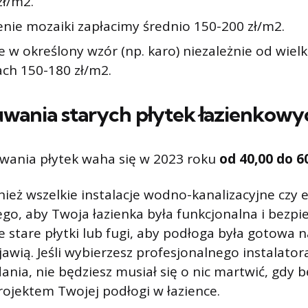
zł/m2.
enie mozaiki zapłacimy średnio 150-200 zł/m2.
 w określony wzór (np. karo) niezależnie od wiel
ach 150-180 zł/m2.
uwania starych płytek łazienkowy
wania płytek waha się w 2023 roku
od 40,00 do 60
eż wszelkie instalacje wodno-kanalizacyjne czy 
go, aby Twoja łazienka była funkcjonalna i bezpi
e stare płytki lub fugi, aby podłoga była gotowa n
ojawią. Jeśli wybierzesz profesjonalnego instalato
ania, nie będziesz musiał się o nic martwić, gdy 
ojektem Twojej podłogi w łazience.