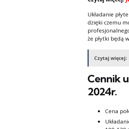
Układanie płyte
dzięki czemu mo
profesjonalnego
że płytki będą 
Czytaj więcej:
Cennik u
2024r.
Cena poło
Układani