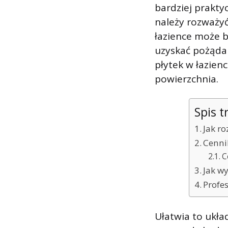
bardziej praktyc
należy rozważyć
łazience może b
uzyskać pożąda
płytek w łazienc
powierzchnia.
Spis t
Jak ro
Cenni
C
Jak wy
Profe
Ułatwia to ukła