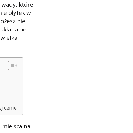
i wady, które
nie płytek w
możesz nie
 układanie
ewielka
j cenie
 miejsca na