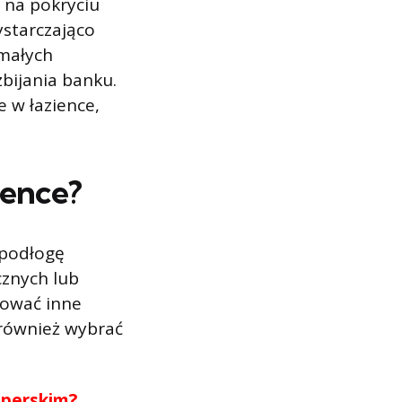
 na pokryciu
ystarczająco
 małych
bijania banku.
e w łazience,
ience?
 podłogę
cznych lub
sować inne
 również wybrać
operskim?