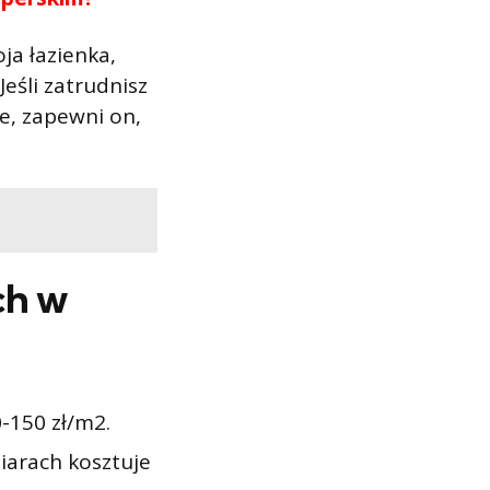
ja łazienka,
eśli zatrudnisz
e, zapewni on,
ch w
0-150 zł/m2.
iarach kosztuje