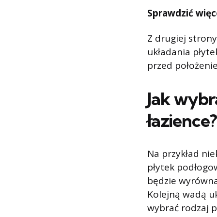
Sprawdzić więc
Z drugiej stron
układania płyte
przed położeni
Jak wybr
łazience?
Na przykład niek
płytek podłogow
będzie wyrówna
Kolejną wadą uk
wybrać rodzaj p