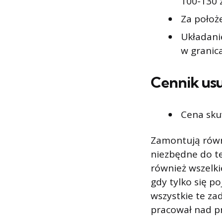
100-130 
Za położ
Układanie
w granic
Cennik us
Cena sku
Zamontują równi
niezbędne do te
również wszelki
gdy tylko się p
wszystkie te zad
pracował nad pr