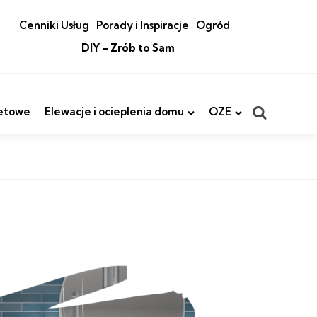
Cenniki Usług
Porady i Inspiracje
Ogród
DIY – Zrób to Sam
Search
etowe
Elewacje i ocieplenia domu
OZE