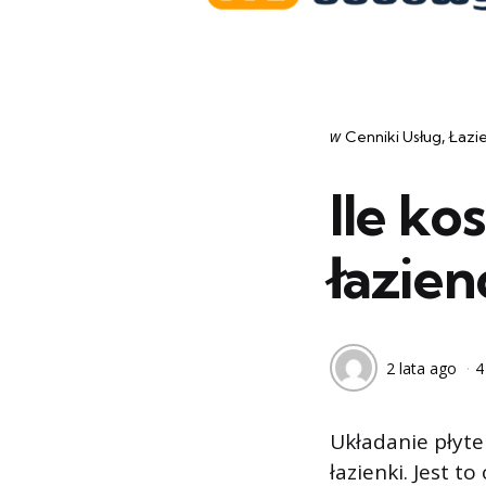
Categories
post
w
Cenniki Usług
Łazi
w
Ile ko
łazien
2 lata ago
4
Układanie płyte
łazienki. Jest t