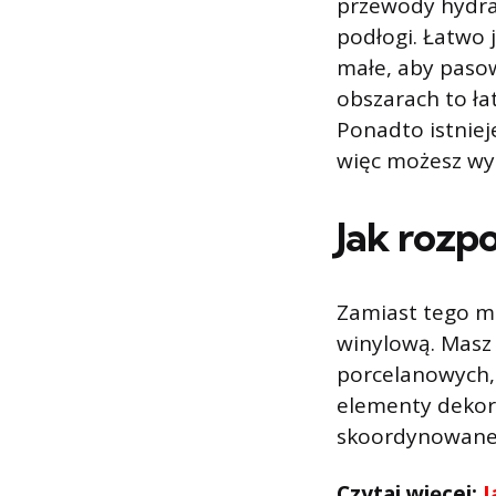
przewody hydrau
podłogi. Łatwo 
małe, aby pasow
obszarach to ła
Ponadto istniej
więc możesz wy
Jak rozp
Zamiast tego mo
winylową. Masz 
porcelanowych, 
elementy dekora
skoordynowane 
Czytaj więcej:
J