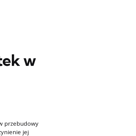
ytek w
tów przebudowy
ynienie jej