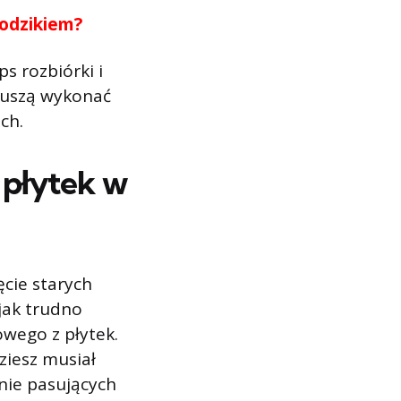
rodzikiem?
s rozbiórki i
 muszą wykonać
ch.
 płytek w
ęcie starych
 jak trudno
wego z płytek.
ziesz musiał
nie pasujących