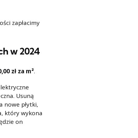
kości zapłacimy
ch w 2024
,00 zł za m²
.
elektryczne
eczna. Usuną
a nowe płytki,
ra, który wykona
będzie on