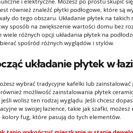
liczne i elektryczne. Możesz po prostu skupić się
jest również znaleźć płytki podłogowe, które są w
ały do ​​tego obszaru. Układanie płytek na takich
twy sposób na zwiększenie wartości domu bez roz
e wiele różnych opcji układania płytek na podłodz
bierać spośród różnych wyglądów i stylów.
ocząć układanie płytek w łaz
żesz wybrać tradycyjne kafelki lub zainstalować
również możliwość zainstalowania płytek cerami
jeśli wolisz ten rodzaj wyglądu. Jeśli chcesz dopa
cyjne w swojej łazience, takie jak szafki, możesz
kolory fug, które pasują do tych elementów.
ak tanio wykończyć mieszkanie w stanie dewel