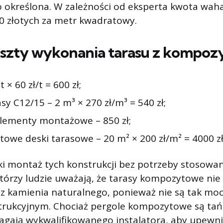
no określona. W zależności od eksperta kwota wah
00 złotych za metr kwadratowy.
oszty wykonania tarasu z kompoz
t × 60 zł/t = 600 zł;
sy C12/15 – 2 m³ × 270 zł/m³ = 540 zł;
 elementy montażowe – 850 zł;
owe deski tarasowe – 20 m² × 200 zł/m² = 4000 z
ki montaż tych konstrukcji bez potrzeby stosowa
którzy ludzie uważają, że tarasy kompozytowe nie 
 z kamienia naturalnego, ponieważ nie są tak mo
rukcyjnym. Chociaż pergole kompozytowe są tań
gają wykwalifikowanego instalatora, aby upewnić