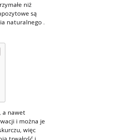
rzymałe niż
mpozytowe są
ia naturalnego .
, a nawet
wacji i można je
skurczu, więc
ją trwałość i