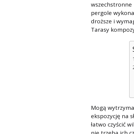
wszechstronne i
pergole wykona
droższe i wymag
Tarasy kompozy
Mogą wytrzymać
ekspozycję na s
łatwo czyścić w
nie trzeba ich 