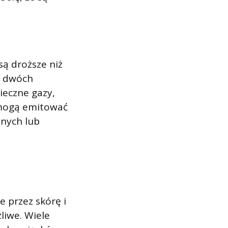
są droższe niż
h dwóch
eczne gazy,
 mogą emitować
znych lub
e przez skórę i
liwe. Wiele