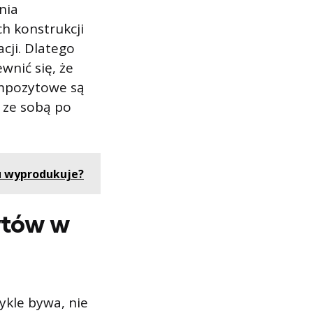
nia
h konstrukcji
cji. Dlatego
wnić się, że
ompozytowe są
 ze sobą po
du wyprodukuje?
ytów w
ykle bywa, nie