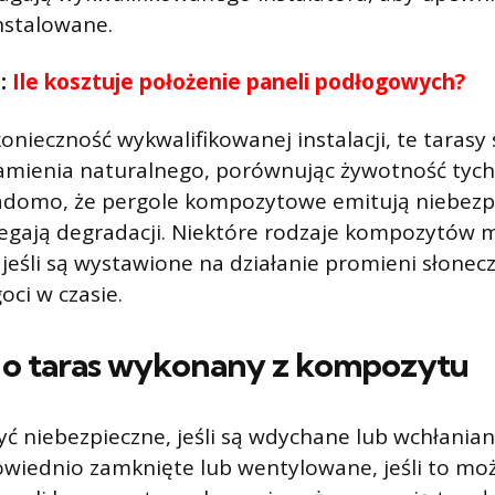
nstalowane.
ć:
Ile kosztuje położenie paneli podłogowych?
onieczność wykwalifikowanej instalacji, te tarasy 
kamienia naturalnego, porównując żywotność tyc
adomo, że pergole kompozytowe emitują niebezpi
legają degradacji. Niektóre rodzaje kompozytów
 jeśli są wystawione na działanie promieni słonec
oci w czasie.
ć o taras wykonany z kompozytu
ć niebezpieczne, jeśli są wdychane lub wchłanian
iednio zamknięte lub wentylowane, jeśli to moż