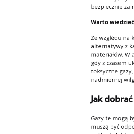
bezpiecznie zai
Warto wiedzie
Ze względu na k
alternatywy z 
materiałów. Wi
gdy z czasem u
toksyczne gazy,
nadmiernej wilg
Jak dobra
Gazy te mogą by
muszą być odpow