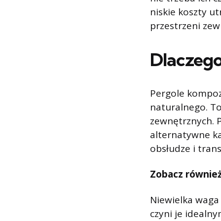
niskie koszty 
przestrzeni zewn
Dlaczego
Pergole kompozy
naturalnego. To 
zewnętrznych. P
alternatywne ka
obsłudze i trans
Zobacz równie
Niewielka waga s
czyni je ideal