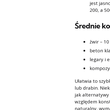
jest jas
200, a 5
Średnie k
żwir – 10 
beton kla
legary i
kompozyt
Ułatwia to szyb
lub drabin. Nie
jak alternatywy
względem konst
naturalny, wyma