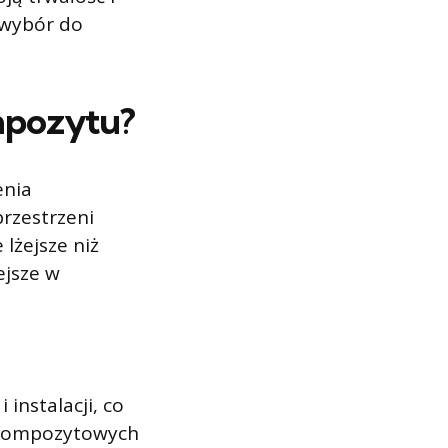
 wybór do
mpozytu?
enia
przestrzeni
lżejsze niż
ejsze w
instalacji, co
e kompozytowych