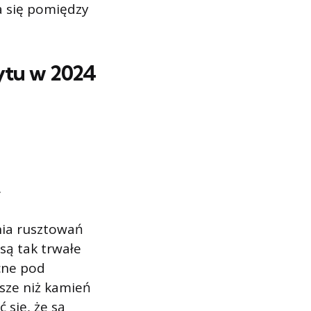
a się pomiędzy
ytu w 2024
ł
nia rusztowań
są tak trwałe
cne pod
sze niż kamień
 się, że są