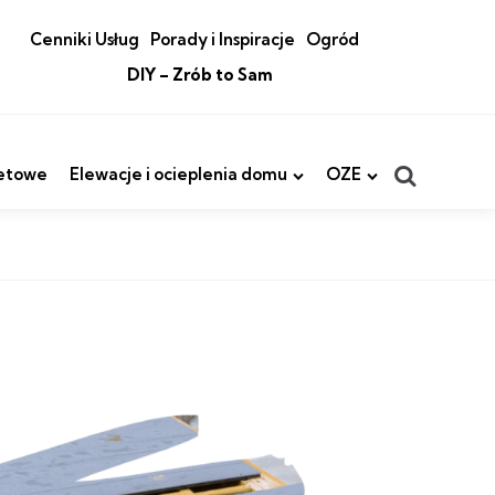
Cenniki Usług
Porady i Inspiracje
Ogród
DIY – Zrób to Sam
Search
etowe
Elewacje i ocieplenia domu
OZE