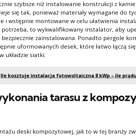
cznie szybsze niż instalowanie konstrukcji z kamie
ieje się tak, ponieważ materiały wymagane do tyc
te i wstępnie montowane w celu ułatwienia instala
 potrzeba, to wykwalifikowany instalator, aby upe
st bezpiecznie zainstalowana. Ponadto pergole k
ępnie uformowanych desek, które łatwo łączą się
 układzie siatki.
Ile kosztuje instalacja fotowoltaiczna 8 kWp – ile prą
wykonania tarasu z kompoz
tażu deski kompozytowej, jak to w tej branży zw