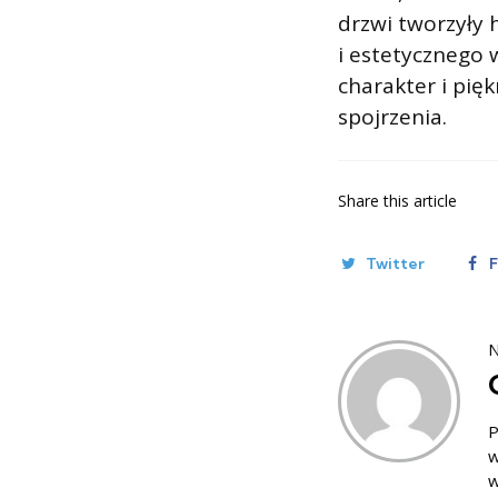
drzwi tworzyły 
i estetycznego
charakter i pię
spojrzenia.
Share
this article
Twitter
N
P
w
w