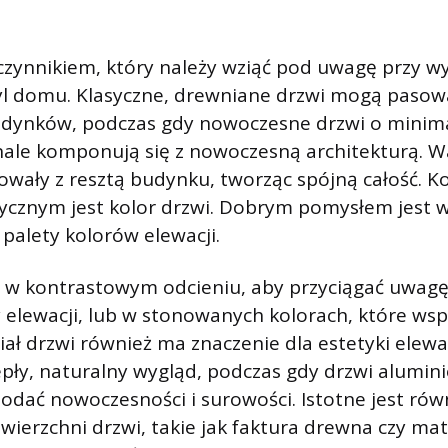
ynnikiem, który należy wziąć pod uwagę przy wy
styl domu. Klasyczne, drewniane drzwi mogą paso
udynków, podczas gdy nowoczesne drzwi o minim
ale komponują się z nowoczesną architekturą. Wa
wały z resztą budynku, tworząc spójną całość. K
ycznym jest kolor drzwi. Dobrym pomysłem jest w
 palety kolorów elewacji.
 w kontrastowym odcieniu, aby przyciągać uwagę 
 elewacji, lub w stonowanych kolorach, które wspó
ał drzwi również ma znaczenie dla estetyki elewa
epły, naturalny wygląd, podczas gdy drzwi alumin
dać nowoczesności i surowości. Istotne jest rów
ierzchni drzwi, takie jak faktura drewna czy ma