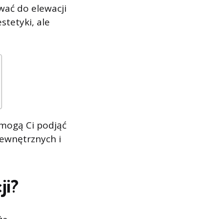
wać do elewacji
tetyki, ale
omogą Ci podjąć
zewnętrznych i
ji?