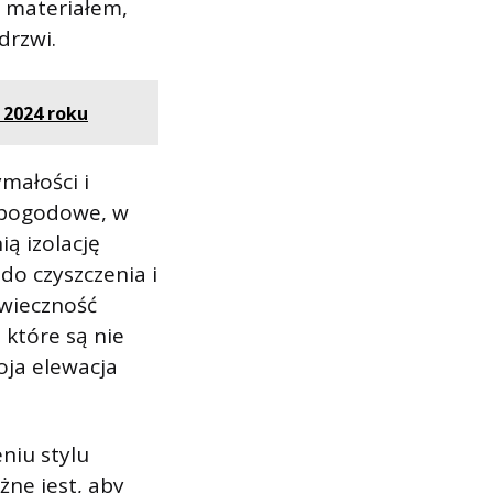
i materiałem,
drzwi.
 2024 roku
małości i
i pogodowe, w
ą izolację
do czyszczenia i
owieczność
 które są nie
oja elewacja
niu stylu
żne jest, aby