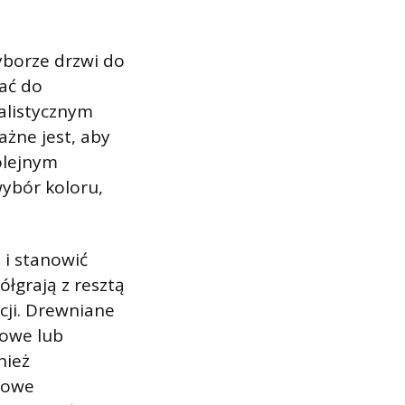
borze drzwi do
wać do
alistycznym
żne jest, aby
olejnym
ybór koloru,
i stanowić
łgrają z resztą
cji. Drewniane
iowe lub
nież
towe