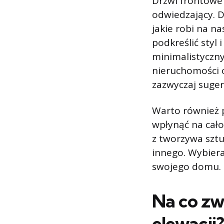
Drzwi frontowe
odwiedzający. 
jakie robi na 
podkreślić styl 
minimalistyczny
nieruchomości o
zazwyczaj suger
Warto również p
wpłynąć na cał
z tworzywa sztu
innego. Wybiera
swojego domu.
Na co zw
elewacji?