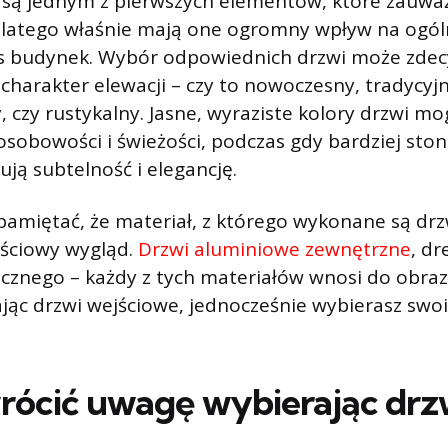
 są jednym z pierwszych elementów, które zauwa
Dlatego właśnie mają one ogromny wpływ na ogól
nas budynek. Wybór odpowiednich drzwi może zde
i charakter elewacji – czy to nowoczesny, tradycyjn
, czy rustykalny. Jasne, wyraziste kolory drzwi m
sobowości i świeżości, podczas gdy bardziej sto
ują subtelność i elegancję.
amiętać, że materiał, z którego wykonane są dr
ościowy wygląd.
Drzwi aluminiowe zewnętrzne
, dr
cznego – każdy z tych materiałów wnosi do obraz
jąc drzwi wejściowe, jednocześnie wybierasz swo
rócić uwagę wybierając drz