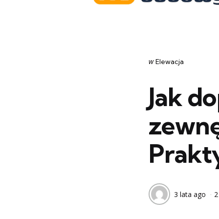
Categories
post
w
Elewacja
w
Jak d
zewnę
Prakt
3 lata ago
2