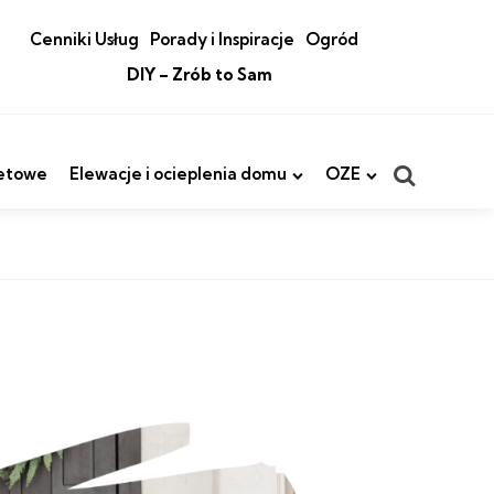
Cenniki Usług
Porady i Inspiracje
Ogród
DIY – Zrób to Sam
Search
etowe
Elewacje i ocieplenia domu
OZE