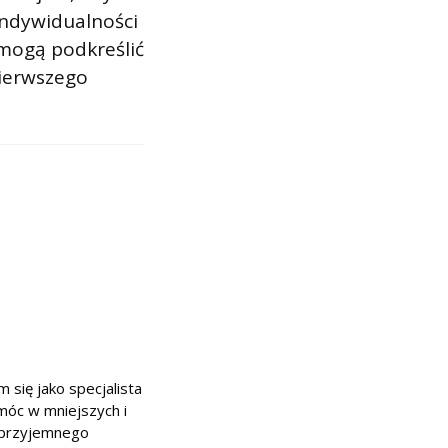
indywidualności
mogą podkreślić
pierwszego
 się jako specjalista
móc w mniejszych i
o przyjemnego