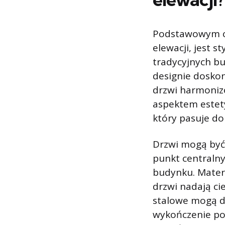
Podstawowym cz
elewacji, jest 
tradycyjnych b
designie doskon
drzwi harmonizo
aspektem estet
który pasuje do
Drzwi mogą być
punkt centralny
budynku. Materi
drzwi nadają ci
stalowe mogą do
wykończenie pow