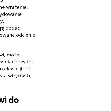
ża
ne wrażenie,
cydowanie
y,
ogą dodać
nowane odcienie
zwi, może
ewniane czy też
u elewacji coś
istą wizytówkę
wi do