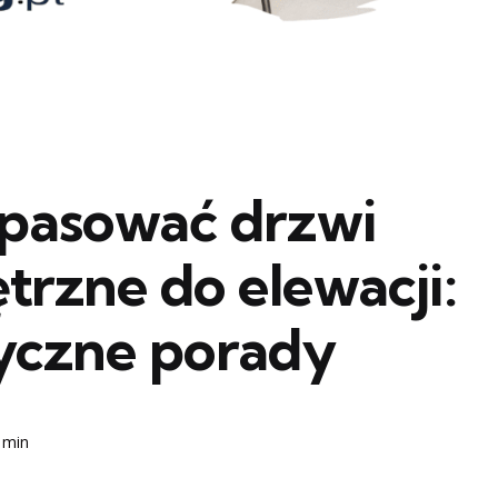
opasować drzwi
trzne do elewacji:
yczne porady
 min